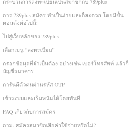
กระบวนการลงทะเบียนเป็นสมาชิกกับ 789plus
การ 789plus สมัคร ทำเป็นง่ายและก็สะดวก โดยมีขั้น
ตอนดังต่อไปนี้:
ไปสู่เว็บหลักของ 789plus
เลือกเมนู “ลงทะเบียน”
กรอกข้อมูลที่จำเป็นต้อง อย่างเช่น เบอร์โทรศัพท์ แล้วก็
บัญชีธนาคาร
การันตีตัวตนผ่านรหัส OTP
เข้าระบบและเริ่มพนันได้โดยทันที
FAQ เกี่ยวกับการสมัคร
ถาม: สมัครสมาชิกเสียค่าใช้จ่ายหรือไม่?