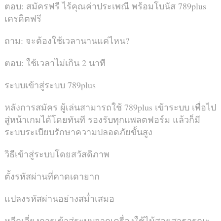
ตอบ: สมัครฟรี ไร้คุณค่าประเพณี พร้อมโบนัส 789plus
เครดิตฟรี
ถาม: จะต้องใช้เวลานานแค่ไหน?
ตอบ: ใช้เวลาไม่เกิน 2 นาที
ระบบเข้าสู่ระบบ 789plus
หลังการสมัคร ผู้เล่นสามารถใช้ 789plus เข้าระบบ เพื่อไป
สู่หน้าเกมได้โดยทันที รองรับทุกแพลตฟอร์ม แล้วก็มี
ระบบระเบียบรักษาความปลอดภัยขั้นสูง
วิธีเข้าสู่ระบบโดยสวัสดิภาพ
ตั้งรหัสผ่านที่คาดเดายาก
แปลงรหัสผ่านอย่างสม่ำเสมอ
หลีกเลี่ยงการเข้าสู่ระบบจากเครื่องใช้ไม้สอยสาธารณะ