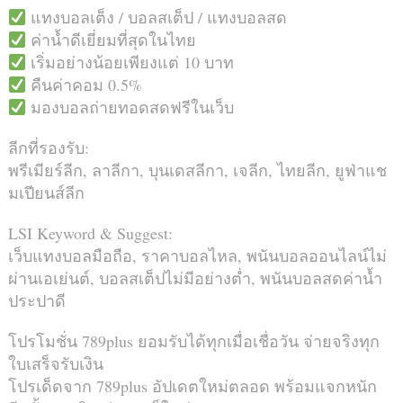
แทงบอลเต็ง / บอลสเต็ป / แทงบอลสด
ค่าน้ำดีเยี่ยมที่สุดในไทย
เริ่มอย่างน้อยเพียงแต่ 10 บาท
คืนค่าคอม 0.5%
มองบอลถ่ายทอดสดฟรีในเว็บ
ลีกที่รองรับ:
พรีเมียร์ลีก, ลาลีกา, บุนเดสลีกา, เจลีก, ไทยลีก, ยูฟ่าแช
มเปียนส์ลีก
LSI Keyword & Suggest:
เว็บแทงบอลมือถือ, ราคาบอลไหล, พนันบอลออนไลน์ไม่
ผ่านเอเย่นต์, บอลสเต็ปไม่มีอย่างต่ำ, พนันบอลสดค่าน้ำ
ประปาดี
โปรโมชั่น 789plus ยอมรับได้ทุกเมื่อเชื่อวัน จ่ายจริงทุก
ใบเสร็จรับเงิน
โปรเด็ดจาก 789plus อัปเดตใหม่ตลอด พร้อมแจกหนัก