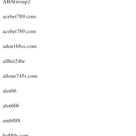
ABAGroup2
acebet789.com
acebet789.com
aden168ss.com
allbet24hr
allone745s.com
alot66
alot666
amb888
ba88th.com