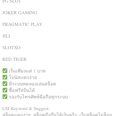
PG SLOT
JOKER GAMING
PRAGMATIC PLAY
JILI
SLOTXO
RED TIGER
เริ่มเพียงแต่ 1 บาท
โบนัสแตกง่าย
มีระบบทดลองเล่นสล็อต
ซื้อฟรีสปินได้
รองรับโทรศัพท์มือถือทุกระบบ
LSI Keyword & Suggest:
สล็อตแตกง่าย, สล็อตมือถือได้เงินจริง, เว็บสล็อตไม่ล็อก