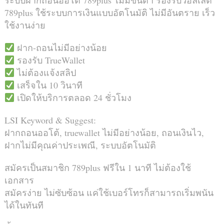
ระบบฝากถอนออโต้ 789plus ไม่มีขั้นต่ำ รองรับวอลเล็ต
789plus ใช้ระบบการเงินแบบอัตโนมัติ ไม่มีอันตราย เร็ว
ใช้งานง่าย
ฝาก-ถอนไม่มีอย่างน้อย
รองรับ TrueWallet
ไม่ต้องแจ้งสลิป
เสร็จใน 10 วินาที
เปิดให้บริการตลอด 24 ชั่วโมง
LSI Keyword & Suggest:
ฝากถอนออโต้, truewallet ไม่มีอย่างน้อย, ถอนเงินไว,
ฝากไม่มีคุณค่าประเพณี, ระบบอัตโนมัติ
สมัครเป็นสมาชิก 789plus ฟรีใน 1 นาที ไม่ต้องใช้
เอกสาร
สมัครง่าย ไม่ซับซ้อน แค่ใช้เบอร์โทรก็สามารถเริ่มพนัน
ได้ในทันที