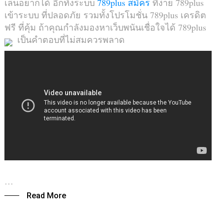
เล่นอยากได้ อีกทั้งระบบ
789plus สมัคร
ที่ง่าย 789plus
เข้าระบบ ที่ปลอดภัย รวมทั้งโปรโมชั่น 789plus เครดิต
ฟรี ที่คุ้ม ถ้าคุณกำลังมองหาเว็บพนันเชื่อใจได้ 789plus
เป็นคำตอบที่ไม่สมควรพลาด
…
Read More