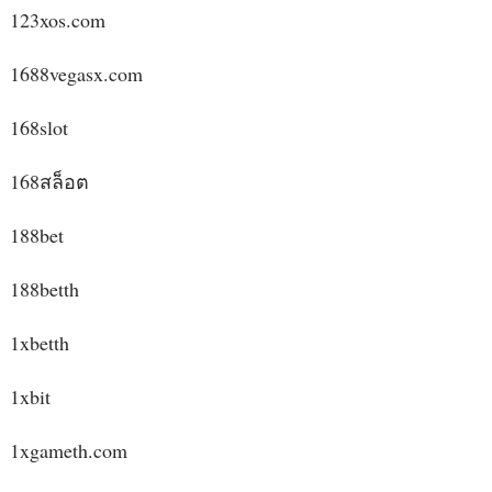
123xos.com
1688vegasx.com
168slot
168สล็อต
188bet
188betth
1xbetth
1xbit
1xgameth.com