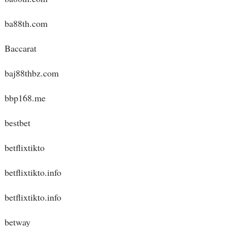
ba88th.com
Baccarat
baj88thbz.com
bbp168.me
bestbet
betflixtikto
betflixtikto.info
betflixtikto.info
betway