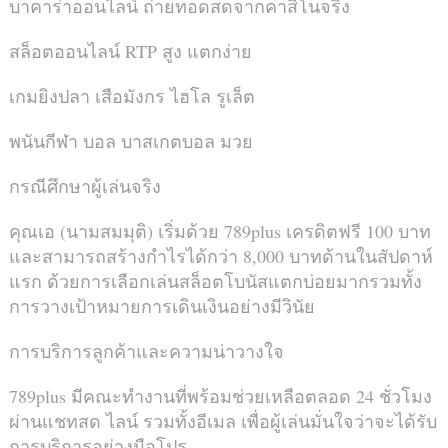
บาคาร่าออนไลน์ ถ่ายทอดสดจากคาสิโนจริง
สล็อตออนไลน์ RTP สูง แตกง่าย
เกมยิงปลา เสือมังกร ไฮโล รูเล็ต
พนันกีฬา บอล บาสเกตบอล มวย
กรณีศึกษาผู้เล่นจริง
คุณเอ (นามสมมุติ) เริ่มด้วย 789plus เครดิตฟรี 100 บาท
และสามารถสร้างกำไรได้กว่า 8,000 บาทด้านในสัปดาห์
แรก ด้วยการเลือกเล่นสล็อตโบนัสแตกบ่อยมากรวมทั้ง
การวางเป้าหมายการเดินเงินอย่างมีวินัย
การบริการลูกค้าและความน่าวางใจ
789plus มีคณะทำงานที่พร้อมช่วยเหลือตลอด 24 ชั่วโมง
ผ่านแชทสด ไลน์ รวมทั้งอีเมล เพื่อผู้เล่นมั่นใจว่าจะได้รับ
การบริการอย่างมือโปร