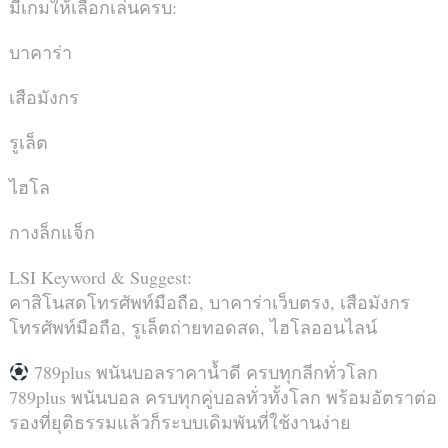
มีเกมให้เลือกเล่นครบ:
บาคาร่า
เสือมังกร
รูเล็ต
ไฮโล
กางล็กแจ็ก
LSI Keyword & Suggest:
คาสิโนสดโทรศัพท์มือถือ, บาคาร่าเว็บตรง, เสือมังกร
โทรศัพท์มือถือ, รูเล็ตถ่ายทอดสด, ไฮโลออนไลน์
789plus พนันบอลราคาน้ำดี ครบทุกลีกทั่วโลก
789plus พนันบอล ครบทุกคู่บอลทั่วทั้งโลก พร้อมอัตราต่อ
รองที่ยุติธรรมแล้วก็ระบบเดิมพันที่ใช้งานง่าย