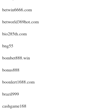
betwin6666.com
betworld369hot.com
bio285th.com
bng55
bombet888.win
bonus888
boonlert1688.com
brazil999
cashgame168