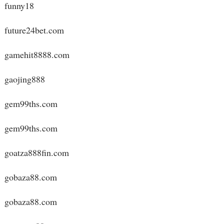
funny18
future24bet.com
gamehit8888.com
gaojing888
gem99ths.com
gem99ths.com
goatza888fin.com
gobaza88.com
gobaza88.com