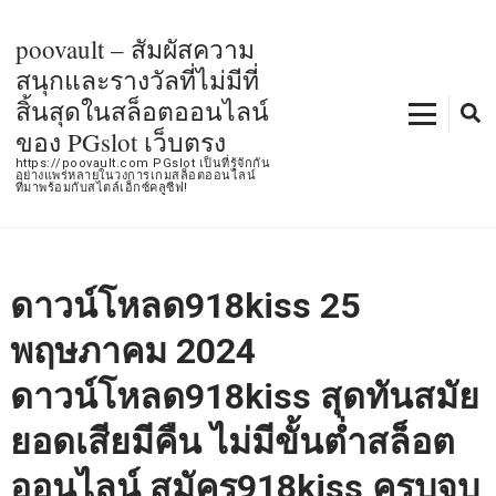
Skip
to
poovault – สัมผัสความ
content
สนุกและรางวัลที่ไม่มีที่
(Press
สิ้นสุดในสล็อตออนไลน์
Enter)
ของ PGslot เว็บตรง
https://poovault.com PGslot เป็นที่รู้จักกัน
อย่างแพร่หลายในวงการเกมสล็อตออนไลน์
ที่มาพร้อมกับสไตล์เอ็กซ์คลูซีฟ!
ดาวน์โหลด918kiss 25
พฤษภาคม 2024
ดาวน์โหลด918kiss สุดทันสมัย
ยอดเสียมีคืน ไม่มีขั้นต่ำสล็อต
ออนไลน์ สมัคร918kiss ครบจบ