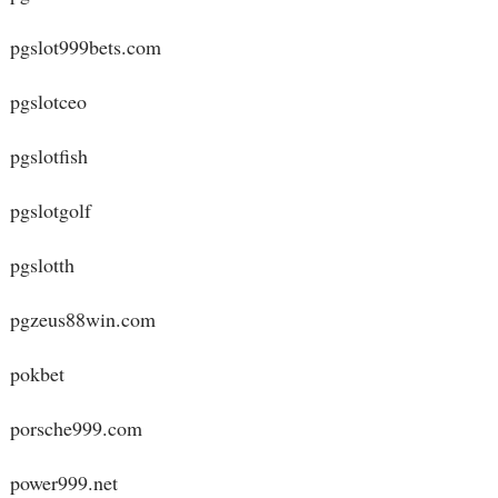
pgslot999bets.com
pgslotceo
pgslotfish
pgslotgolf
pgslotth
pgzeus88win.com
pokbet
porsche999.com
power999.net