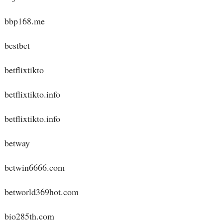
bbp168.me
bestbet
betflixtikto
betflixtikto.info
betflixtikto.info
betway
betwin6666.com
betworld369hot.com
bio285th.com