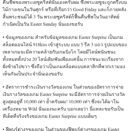
คืนชีพของพระเยซูคริสต์นั่นเองครับผม ซึ่งพระเยซูจะถูกตรึงบน
ไม้กางเขนในวันศุกร์ หรือที่เรียกว่า Good Friday และก็ภายหลัง
สิ้นพระชนม์ได้ 3 วัน พระเยซูคริสต์ก็ฟื้นคืนชีพในวันอาทิตย์
กำเนิดเป็นวัน Easter Sunday นั่นเองขอรับ
• ข้อมูลของเกม สำหรับข้อมูลของเกม Easter Surprise เป็นเกม
สล็อตออนไลน์ 918kiss เข้าสู่ระบบ แบบ 5 รีล 3 แถว รูปแบบของ
เพลาเกมจะมีความคล้ายกับเกมบิงโก โดยมีไลน์พนันชนะ
ทั้งหมดทั้งปวง 20 ไลน์เดิมพันเพียงแค่นั้น การชนะจะเรียงจาก
ฝั่งซ้ายไปขวา ซึ่งถือว่าเป็นเกมสล็อตแบบคลาสิกที่พวกเรามอง
เห็นกันเป็นประจำนั่นเองขอรับ
• อัตราการชำระเงินรางวัลของเกม ในส่วนของอัตราการจ่าย
เงินรางวัลของเกม Easter Surprise จะมีอัตราการจ่ายเงินรางวัล
สูงสุดอยู่ที่ 10,000 เท่า ย้ำครับผม! 10,000 เท่า ซึ่งจะได้มาใน
เครื่องหมาย Wild นั่นเองนะครับ บอกเลยว่า นี่แหละขอรับเป็น
ทีเด็ดที่จริงจริงของเกม Easter Surprise แบบเต็มๆ
• ฟีพบร์ต่างๆของเกม ในส่วนของฟีพบร์ต่างๆของเกม Easter