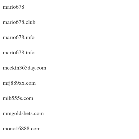
mario678
mario678.club
mario678.info
mario678.info
meekin365day.com
mfj889xx.com
mib555s.com
mmgoldsbets.com
mono16888.com