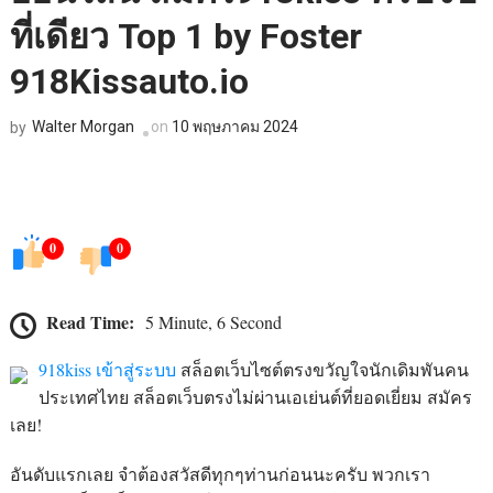
ที่เดียว Top 1 by Foster
918Kissauto.io
Walter Morgan
on
10 พฤษภาคม 2024
by
0
0
Read Time:
5 Minute, 6 Second
918kiss เข้าสู่ระบบ
สล็อตเว็บไซต์ตรงขวัญใจนักเดิมพันคน
ประเทศไทย สล็อตเว็บตรงไม่ผ่านเอเย่นต์ที่ยอดเยี่ยม สมัคร
เลย!
อันดับแรกเลย จำต้องสวัสดีทุกๆท่านก่อนนะครับ พวกเรา