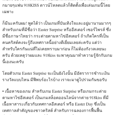
กมายๆแฟน 918KISS ดาวน์โหลดแล้วก็ติดตั้งเพื่อเล่นเกมนี้โดย
เฉพาะ
ก็มีนะครับผม! พูดได้ว่า เป็นเกมที่บันเทิงใจและอยู่มานานมากๆ
สำหรับเกมที่มีชื่อว่า Easter Surprise หรืออีสเตอร์ เซอร์ไพรส์ ซึ่ง
มีชื่อภาษาไทยว่า กระต่ายตามหาไข่อีสเตอร์ ถ้าเกิดใครที่เป็น
คนคริสต์คงจะรู้ถึงเทศกาลนี้อย่างดีเยี่ยมเลยล่ะครับ แต่ว่า
สำหรับใครกันแน่ที่ไม่เคยทราบมาก่อน ก็ไม่ต้องกังวลเลยนะ
ครับ ด้วยเหตุว่าผมและ 918kiss จะพาคุณมาทำความรู้จักกับเกม
นี้เองนะครับ
โดยตัวเกม Easter Surprise จะเป็นยังไงนั้น มีอัตราการชำระเงิน
รางวัลแบบไหน มีฟีพบร์อะไรบ้าง เราจะมาดูไปร่วมกันขอรับ
• เนื้อหาของเกม สำหรับเกม Easter Surprise หรือเกมกระต่าย
ตามหาไข่อีสเตอร์ เป็นเกมสล็อตออนไลน์จากค่าย 918kiss ที่มี
เนื้อหาสาระเกี่ยวกับเทศกาลอีสเตอร์ หรือ Easter Day ซึ่งเป็น
เทศกาลสำคัญของชาวคริสต์ สำหรับการฉลองการฟื้นฟื้น