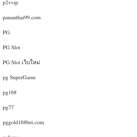
p2vvip
pananthai99.com
PG
PG Slot
PG Slot เว็บใหม่
pg SuperGame
pg168
pg77
pggold168bet.com
pgheng