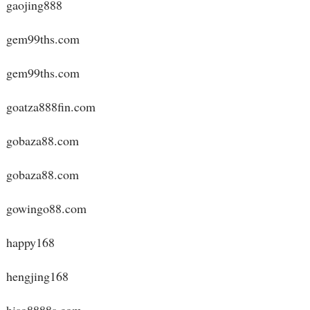
gaojing888
gem99ths.com
gem99ths.com
goatza888fin.com
gobaza88.com
gobaza88.com
gowingo88.com
happy168
hengjing168
hiso8888s.com