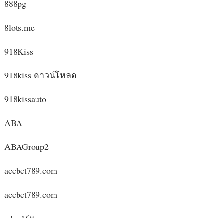
888pg
8lots.me
918Kiss
918kiss ดาวน์โหลด
918kissauto
ABA
ABAGroup2
acebet789.com
acebet789.com
aden168ss.com