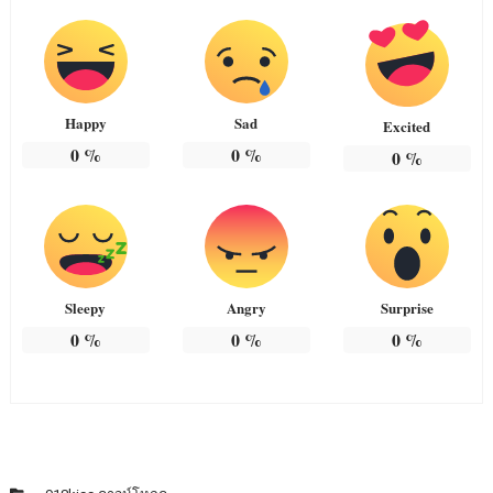
Happy
Sad
Excited
0
%
0
%
0
%
Sleepy
Angry
Surprise
0
%
0
%
0
%