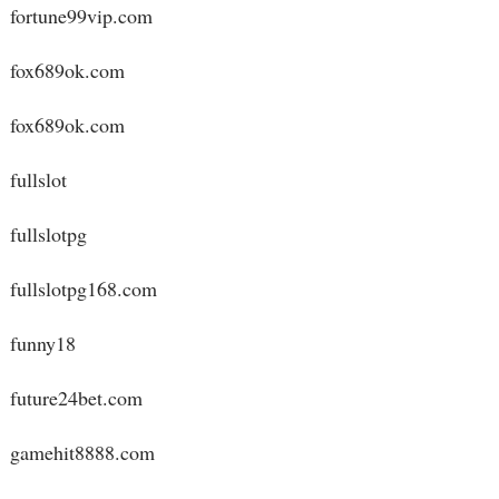
fortune99vip.com
fox689ok.com
fox689ok.com
fullslot
fullslotpg
fullslotpg168.com
funny18
future24bet.com
gamehit8888.com