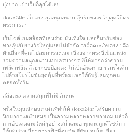
ยุ่งยาก เข้าเว็บก็ลุยได้เลย
slotxo24hr เว็บตรง สุดสนุกสนาน ลุ้นรับของขวัญสุดวิจิตร
ตระการตา
เว็บไซต์เกมสล็อตที่เล่นง่าย บันเทิงใจ และก็มากับช่อง
ทางลุ้นรับรางวัลใหญ่แบบไม่จำกัด “สล็อตxoเว็บตรง” คือ
ตัวเลือกที่คุณไม่สมควรละเลย เนื่องจากตรงนี้เป็นแหล่ง
รวมความสนุกสนานแบบครบวงจร ที่ให้มากกว่าความ
เพลิดเพลิน ด้วยระบบป้อมคง ไม่เป็นอันตราย รวมทั้งเต็ม
ไปด้วยโปรโมชั่นสุดคุ้มที่พร้อมแจกให้กับผู้เล่นทุกคน
ตลอดทั้งวัน
สล็อตxo ความสนุกที่ไม่มีวันหมด
หนึ่งในคุณลักษณะเด่นที่ทำให้ slotxo24hr ได้รับความ
นิยมอย่างสม่ำเสมอ เป็นความหลากหลายของเกม แล้วก็
การอัปเดตเกมใหม่ๆอย่างสม่ำเสมอ ทุกเกมถูกดีไซน์มา
ให้เล่นง่าย มีภาพกราฟิกที่คมชัด สีสันแจ่มใส เสียง