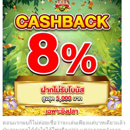
ตอนแรกผมก็ไม่ค่อยเชื่อว่าจะเล่นเพียงแค่บาทเดียวแล้ว
มันสามารถได้กำไรได้ใช่หรือเปล่า แต่ว่าภายหลังจาก