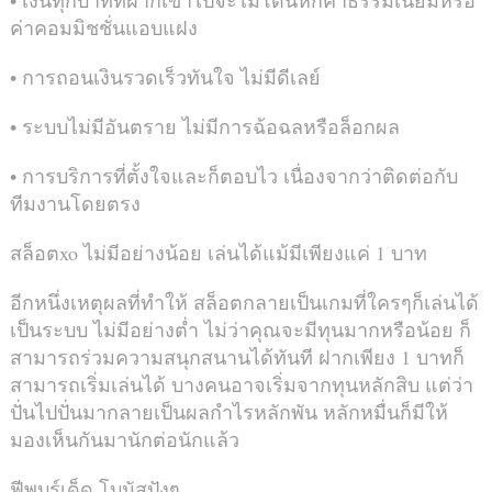
• เงินทุกบาทที่ฝากเข้าไปจะไม่โดนหักค่าธรรมเนียมหรือ
ค่าคอมมิชชั่นแอบแฝง
• การถอนเงินรวดเร็วทันใจ ไม่มีดีเลย์
• ระบบไม่มีอันตราย ไม่มีการฉ้อฉลหรือล็อกผล
• การบริการที่ตั้งใจและก็ตอบไว เนื่องจากว่าติดต่อกับ
ทีมงานโดยตรง
สล็อตxo ไม่มีอย่างน้อย เล่นได้แม้มีเพียงแค่ 1 บาท
อีกหนึ่งเหตุผลที่ทำให้ สล็อตกลายเป็นเกมที่ใครๆก็เล่นได้
เป็นระบบ ไม่มีอย่างต่ำ ไม่ว่าคุณจะมีทุนมากหรือน้อย ก็
สามารถร่วมความสนุกสนานได้ทันที ฝากเพียง 1 บาทก็
สามารถเริ่มเล่นได้ บางคนอาจเริ่มจากทุนหลักสิบ แต่ว่า
ปั่นไปปั่นมากลายเป็นผลกำไรหลักพัน หลักหมื่นก็มีให้
มองเห็นกันมานักต่อนักแล้ว
ฟีพบร์เด็ด โบนัสปังๆ