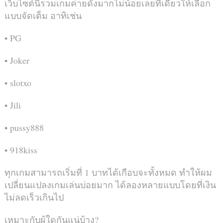
เว็บไซต์นี้รวมเกมค่ายดังมากไม่น้อยเลยทีเดียวให้เลือก
แบบจัดเต็ม อาทิเช่น
• PG
• Joker
• slotxo
• Jili
• pussy888
• 918kiss
ทุกเกมสามารถเริ่มที่ 1 บาทได้เกือบจะทั้งหมด ทำให้ผม
เปลี่ยนแปลงเกมเล่นบ่อยมาก ได้ลองหลายแบบโดยที่เงิน
ไม่ลดเร็วเกินไป
เหมาะกับผู้ใดกันแน่บ้าง?