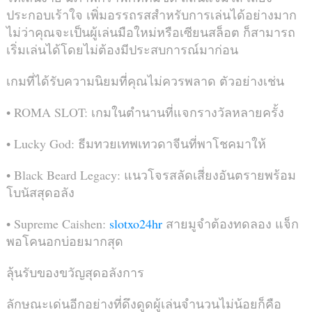
ประกอบเร้าใจ เพิ่มอรรถรสสำหรับการเล่นได้อย่างมาก
ไม่ว่าคุณจะเป็นผู้เล่นมือใหม่หรือเซียนสล็อต ก็สามารถ
เริ่มเล่นได้โดยไม่ต้องมีประสบการณ์มาก่อน
เกมที่ได้รับความนิยมที่คุณไม่ควรพลาด ตัวอย่างเช่น
• ROMA SLOT: เกมในตำนานที่แจกรางวัลหลายครั้ง
• Lucky God: ธีมทวยเทพเทวดาจีนที่พาโชคมาให้
• Black Beard Legacy: แนวโจรสลัดเสี่ยงอันตรายพร้อม
โบนัสสุดอลัง
• Supreme Caishen:
slotxo24hr
สายมูจำต้องทดลอง แจ็ก
พอโคนอกบ่อยมากสุด
ลุ้นรับของขวัญสุดอลังการ
ลักษณะเด่นอีกอย่างที่ดึงดูดผู้เล่นจำนวนไม่น้อยก็คือ