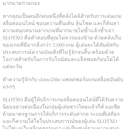
มากมายก่ายกอง
หากคุณเป็นคนอีกคนหนึ่งที่คลั่งไคล้สำหรับการเล่นเกม
สล็อตออนไลน์ ชอบความตื่นเต้น ลุ้นโชค และก็ค้นหา
ความสนุกสนานจากเกมที่มากมายไม่ซ้ำแล้วซ้ำเล่า
SLOTXO คือคำตอบที่คุณไม่ควรมองข้าม ด้วยคลังเก็บ
ของเกมที่มีมากยิ่งกว่า 2,000 เกม ผู้เล่นจะได้สัมผัสกับ
ประสบการณ์ความบันเทิงที่ไม่รู้จักจบสิ้น พร้อมด้วย
โอกาสสำหรับในการรับโบนัสและแจ็คพอตก้อนโตได้
แต่ละวัน
ทำความรู้จักกับ slotxo24hr แพลตฟอร์มเกมสล็อตอันดับ
แรกๆ
SLOTXO คือผู้ให้บริการเกมสล็อตออนไลน์ที่ได้รับความ
นิยมอย่างต่อเนื่องในกลุ่มผู้เล่นชาวไทยแล้วก็ทั่วเอเชีย
ด้วยมาตรฐานการให้บริการระดับสากล ระบบที่เสถียร
และก็ความใส่ใจในประสบการณ์ของผู้เล่น SLOTXO
ไม่ใช่แค่เว็บสล็อตธรรมดา แต่เป็นศูนย์รวมความสนุก