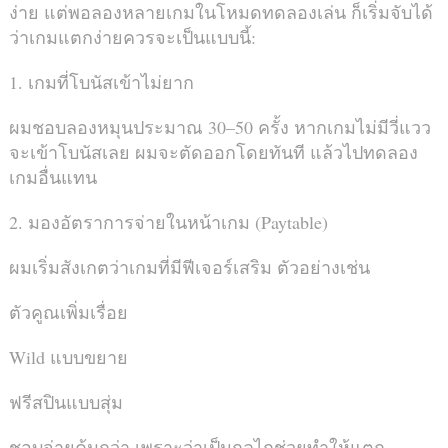
ง่าย แต่พอลองหลายเกมในโหมดทดลองเล่น ก็เริ่มจับได้
ว่าเกมแตกง่ายควรจะเป็นแบบนี้:
1. เกมที่โบนัสเข้าไม่ยาก
ผมชอบลองหมุนประมาณ 30–50 ครั้ง หากเกมไม่มีวี่แวว
จะเข้าโบนัสเลย ผมจะตัดออกโดยทันที แล้วไปทดลอง
เกมอื่นแทน
2. มองอัตราการจ่ายในหน้าเกม (Paytable)
ผมเริ่มสังเกตว่าเกมที่มีฟีเจอร์เสริม ตัวอย่างเช่น
ตัวคูณเพิ่มเรื่อย
Wild แบบขยาย
ฟรีสปินแบบสุ่ม
ชอบจ่ายคุ้มกว่า เพราะว่าเป็นกลไกช่วยทำให้แตก