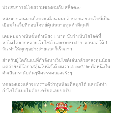
ประสบการณ์โดยรวมของผมกับ สล็อตxo
หลังจากเล่นมาเกือบจะเดือน ผมกล้าบอกเลยว่าเว็บนี้เป็น
เยี่ยมในเว็บที่ตอบโจทย์ผู้เล่นสายทุนต่ำที่สุดที่
เคยพบมา พนันขั้นต่ำเพียง 1 บาท นับว่าเป็นไฮไลต์ที่
หาไม่ได้จากหลายเว็บไซต์ และระบบ ฝาก–ถอนออโต้ 1
วัน ทำให้ทุกๆอย่างง่ายและก็เร็วมาก
สำหรับผู้ใดกันแน่ที่กำลังหาเว็บไซต์เล่นกล้วยๆลงทุนน้อย
แต่ว่ายังมีโอกาสลุ้นโบนัสได้ ผมว่า slotxo24hr คือหนึ่งใน
ตัวเลือกระดับต้นๆที่ควรทดลองจริงๆ
ทดลองเองแล้วจะทราบดีว่าทุนน้อยก็สนุกได้ และยังทำ
กำไรได้แบบไม่ต้องเครียดเลยขอรับ