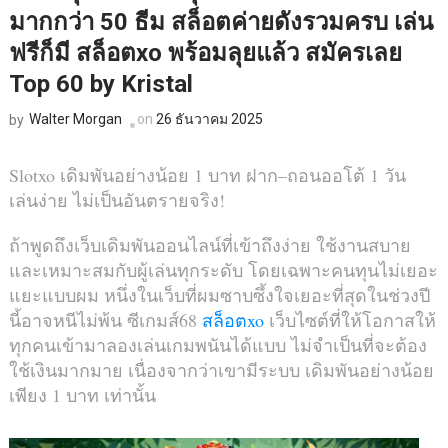
มากกว่า 50 ธีม สล็อตค่ายดังรวมครบ เล่น
ฟรีก็มี สล็อตxo พร้อมลุยแล้ว สมัครเลย
Top 60 by Kristal
Walter Morgan
on
26 ธันวาคม 2025
by
Slotxo เดิมพันอย่างน้อย 1 บาท ฝาก–ถอนออโต้ 1 วัน
เล่นง่าย ไม่เป็นอันตรายจริง!
ถ้าพูดถึงเว็บเดิมพันออนไลน์ที่เข้าถึงง่าย ใช้งานสบาย
และเหมาะสมกับผู้เล่นทุกระดับ โดยเฉพาะคนทุนไม่เยอะ
แยะแบบผม หนึ่งในเว็บที่ผมซาบซึ้งใจเยอะที่สุดในช่วงปี
นี้อาจหนีไม่พ้น ซีเกมส์68
สล็อตxo
เว็บไซต์ที่ให้โอกาสให้
ทุกคนเข้ามาลองเล่นเกมพนันได้แบบ ไม่จำเป็นที่จะต้อง
ใช้เงินมากมาย เนื่องจากว่าเขามีระบบ เดิมพันอย่างน้อย
เพียง 1 บาท เท่านั้น