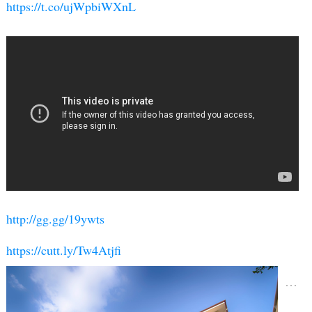
https://t.co/ujWpbiWXnL
http://gg.gg/19ywts
https://cutt.ly/Tw4Atjfi
…