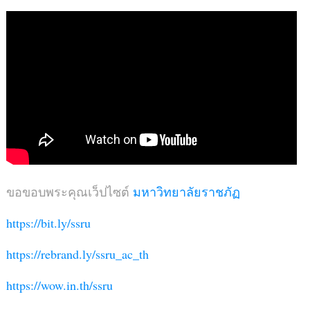
ขอขอบพระคุณเว็ปไซต์
มหาวิทยาลัยราชภัฏ
https://bit.ly/ssru
https://rebrand.ly/ssru_ac_th
https://wow.in.th/ssru