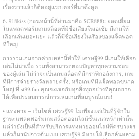
เรื่องราวแล้วก็ติดอยู่แรกเตอร์ที่น่าดึงดูด
6. 918kiss (ก่อนหน้านี้ที่ผ่านมาคือ SCR888): ยอดเยี่ยม
ในแพลตฟอร์มเกมสล็อตที่มีชื่อเสียงในเอเชีย มีเกมให้
เลือกเล่นเยอะแยะ แล้วก็มีชื่อเสียงในเรื่องของแจ็คพอต
ที่ใหญ่
การรวมเกมจากค่ายเหล่านี้ทำให้ เศรษฐี99 มีเกมให้เลือก
เล่นไม่น่าเบื่อ รวมทั้งสามารถตอบปัญหาทุกความชอบ
ของผู้เล่น ไม่ว่าจะเป็นเกมสล็อตที่มีกราฟิกอลังการ, เกม
ที่มีการจ่ายรางวัลหลายครั้ง, หรือเกมที่มีแจ็คพอตขนาด
ใหญ่ ที่ st99.fun คุณจะเจอกับทุกสิ่งทุกอย่างที่คุณอยาก
ได้เพื่อประสบการณ์การเล่นเกมที่สมบูรณ์แบบ!
• แทงหวย – เว็บไซต์ เศรษฐี99 ไม่เพียงแต่เป็นที่รู้จักใน
ฐานะแพลตฟอร์มเกมสล็อตออนไลน์ชั้นแนวหน้าเท่านั้น
แต่ว่ายังเป็นที่สำหรับบริการแทงหวยออนไลน์ที่ครบวงจร
แล้วก็นานัปการต้นแบบ เศรษฐี99 มีหวยให้เลือกล้นหลาม