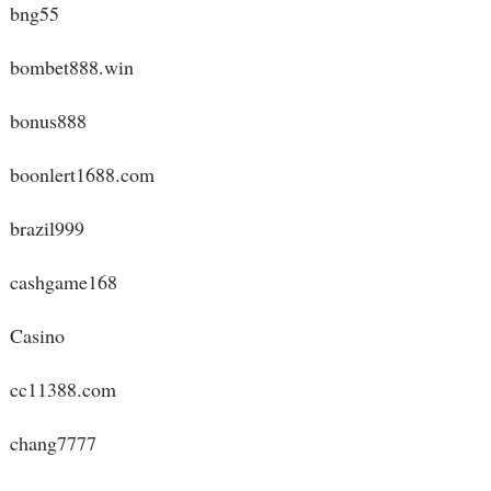
bng55
bombet888.win
bonus888
boonlert1688.com
brazil999
cashgame168
Casino
cc11388.com
chang7777