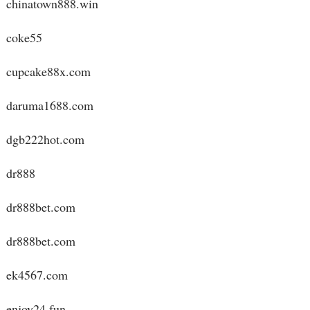
chinatown888.win
coke55
cupcake88x.com
daruma1688.com
dgb222hot.com
dr888
dr888bet.com
dr888bet.com
ek4567.com
enjoy24.fun