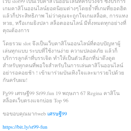
เว็บ slot99 เป็นเว็บคาสิโนออนไลน์ที่ครบวงจร ซึ่งบริการ
เกมคาสิโนออนไลน์ยอดนิยมต่างๆโดยย้ำที่เกมที่ยอดฮิต
แล้วก็ประสิทธิภาพ ไม่ว่าคุณจะถูกใจเกมสล็อต, การแทง
หวย, หรือเกมยิงปลา สล็อตออนไลน์ มีทั้งหมดทุกอย่างที่
คุณต้องการ
โดยรวม slot จึงเป็นเว็บคาสิโนออนไลน์ที่ตอบปัญหาผู้
เล่นทุกแบบ ระบบที่ใช้งานง่าย ความปลอดภัย แล้วก็
บริการลูกค้าที่บรรเจิด ทำให้เป็นตัวเลือกที่น่าดึงดูด
สำหรับทุกคนที่พอใจสำหรับในการเล่นคาสิโนออนไลน์
อย่ารอคอยช้า ! เข้ามาร่วมบันเทิงใจและมารวยไปด้วย
กันครับผม!
Pg99 เศรษฐี99 St99.fun 19 พฤษภา 67 Regina คาสิโน
สล็อตเว็บตรงแจกบ่อย Top 96
ขอขอบคุณมากweb
เศรษฐี99
https://bit.ly/st99-fun