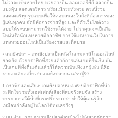
ไม่ว่าจะเป็นหวยไทย หวยต่างถิ่น ลอตเตอรี่ยี่กี สลากกิน
แบ่งหุ้น ลอตเตอรี่ลาว หรือแม้กระทั่งหวย ตรงนี้รวม
ลอตเตอรี่ทุกรูปแบบเพื่อให้ตอบสนองในสิ่งที่ต้องการของ
ผู้เล่นทุกคน อัตยี่ห้อการจ่ายที่สูง และก็ตัวเว็บไซต์วาง
แบบให้ระบบสามารถใช้งานได้ง่าย ไม่ว่าคุณจะเป็นมือ
ใหม่หรือนักแทงหวยมืออาชีพ การใช้แรงงานเว็บในการ
แทงหวยออนไลน์เป็นเรื่องง่ายและก็สบาย
• เกมยิงปลา – เกมยิงปลาเป็นหนึ่งในเกมคาสิโนออนไลน์
ยอดฮิต ด้วยกราฟิกที่สวยแล้วก็การเล่นเกมที่รื้นเริง มัน
เป็นเกมที่ทั้งตื่นเต้นแล้วก็ให้ความบันเทิงแก่ผู้เล่น นี่คือ
รายละเอียดเกี่ยวกับเกมยิงปลาบน เศรษฐี99
1.กราฟิกและเสียง: เกมยิงปลาบน slot99 มีกราฟิกที่น่า
ระทึกใจรวมทั้งเอฟเฟกต์เสียงที่สมจริงสมจัง สร้าง
บรรยากาศใต้น้ำที่กระปรี้กระเปร่า ทำให้ผู้เล่นรู้สึก
เหมือนกำลังอยู่ในโลกใต้ทะเลจริงๆ
2.เล่นง่าย: กฎของเกมยิงปลาค่อนข้างไม่ยุ่งยากต่อการ