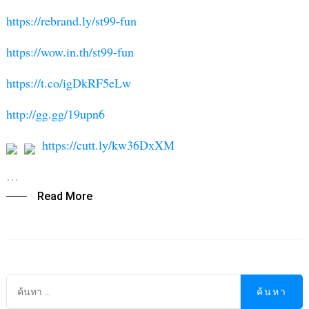
https://rebrand.ly/st99-fun
https://wow.in.th/st99-fun
https://t.co/igDkRF5eLw
http://gg.gg/19upn6
https://cutt.ly/kw36DxXM
…
Read More
ค
ส