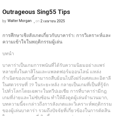
Outrageous Sing55 Tips
Walter Morgan
on
2 เมษายน 2025
by
การศึกษาเชิงสังเกตเกี่ยวกับบาคาร่า: การวิเคราะห์และ
ความเข้าใจในพฤติกรรมผู้เล่น
บทนำ
บาคาร่าเป็นเกมการพนันที่ได้รับความนิยมอย่างแพร่
หลายทั้งในคาสิโนและแพลตฟอร์มออนไลน์ แหล่ง
กำเนิดของเกมนี้สามารถสืบย้อนไปถึงฝรั่งเศสและอิตาลี
ในศตวรรษที่ 19 ในระยะหลัง กลายเป็นเกมที่เป็นที่รู้จัก
ไปทั่วโลกโดยเฉพาะในทวีปเอเชีย การที่บาคาร่ามีกฎ
เกมที่ง่ายและไม่ซับซ้อน ทำให้ดึงดูดผู้เล่นจำนวนมาก,
บทความนี้จะกล่าวถึงการสังเกตและวิเคราะห์พฤติกรรม
ของผู้เล่นบาคาร่า รวมถึงปัจจัยที่เกี่ยวข้องในการตัดสิน