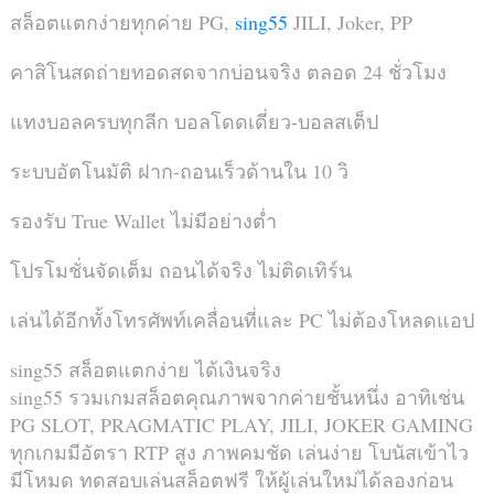
สล็อตแตกง่ายทุกค่าย PG,
sing55
JILI, Joker, PP
คาสิโนสดถ่ายทอดสดจากบ่อนจริง ตลอด 24 ชั่วโมง
แทงบอลครบทุกลีก บอลโดดเดี่ยว-บอลสเต็ป
ระบบอัตโนมัติ ฝาก-ถอนเร็วด้านใน 10 วิ
รองรับ True Wallet ไม่มีอย่างต่ำ
โปรโมชั่นจัดเต็ม ถอนได้จริง ไม่ติดเทิร์น
เล่นได้อีกทั้งโทรศัพท์เคลื่อนที่และ PC ไม่ต้องโหลดแอป
sing55 สล็อตแตกง่าย ได้เงินจริง
sing55 รวมเกมสล็อตคุณภาพจากค่ายชั้นหนึ่ง อาทิเช่น
PG SLOT, PRAGMATIC PLAY, JILI, JOKER GAMING
ทุกเกมมีอัตรา RTP สูง ภาพคมชัด เล่นง่าย โบนัสเข้าไว
มีโหมด ทดสอบเล่นสล็อตฟรี ให้ผู้เล่นใหม่ได้ลองก่อน