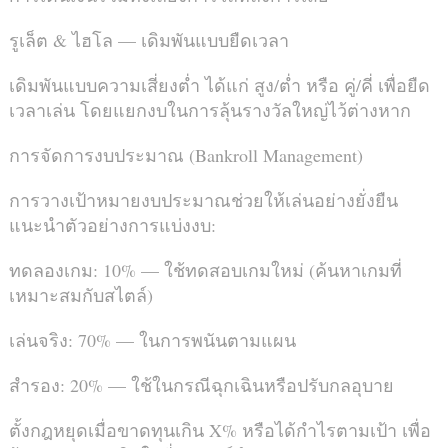
รูเล็ต & ไฮโล — เดิมพันแบบยืดเวลา
เดิมพันแบบความเสี่ยงต่ำ ได้แก่ สูง/ต่ำ หรือ คู่/คี่ เพื่อยืด
เวลาเล่น โดยแยกงบในการลุ้นรางวัลใหญ่ไว้ต่างหาก
การจัดการงบประมาณ (Bankroll Management)
การวางเป้าหมายงบประมาณช่วยให้เล่นอย่างยั่งยืน
แนะนำตัวอย่างการแบ่งงบ:
ทดลองเกม: 10% — ใช้ทดสอบเกมใหม่ (ค้นหาเกมที่
เหมาะสมกับสไตล์)
เล่นจริง: 70% — ในการพนันตามแผน
สำรอง: 20% — ใช้ในกรณีฉุกเฉินหรือปรับกลอุบาย
ตั้งกฎหยุดเมื่อขาดทุนเกิน X% หรือได้กำไรตามเป้า เพื่อ