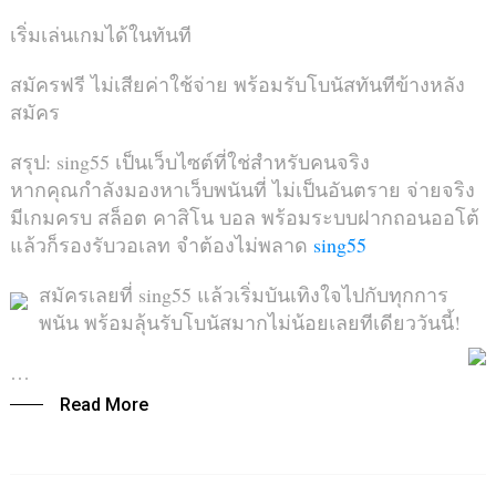
เริ่มเล่นเกมได้ในทันที
สมัครฟรี ไม่เสียค่าใช้จ่าย พร้อมรับโบนัสทันทีข้างหลัง
สมัคร
สรุป: sing55 เป็นเว็บไซต์ที่ใช่สำหรับคนจริง
หากคุณกำลังมองหาเว็บพนันที่ ไม่เป็นอันตราย จ่ายจริง
มีเกมครบ สล็อต คาสิโน บอล พร้อมระบบฝากถอนออโต้
แล้วก็รองรับวอเลท จำต้องไม่พลาด
sing55
สมัครเลยที่ sing55 แล้วเริ่มบันเทิงใจไปกับทุกการ
พนัน พร้อมลุ้นรับโบนัสมากไม่น้อยเลยทีเดียววันนี้!
…
Read More