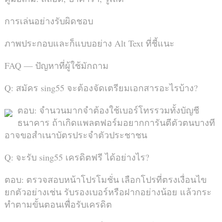
การเล่นอย่างรับผิดชอบ
ภาพประกอบและก็แบบอย่าง Alt Text ที่ชี้แนะ
FAQ — ปัญหาที่ผู้ใช้มักถาม
Q: สมัคร sing55 จะต้องจัดเตรียมเอกสารอะไรบ้าง?
ตอบ: จำนวนมากจำต้องใช้เบอร์โทรรวมทั้งบัญชี
ธนาคาร ถ้าเกิดแพลตฟอร์มอยากการันตีตัวตนบางที
อาจขอสำเนาบัตรประจำตัวประชาชน
Q: จะรับ sing55 เครดิตฟรี ได้อย่างไร?
ตอบ: ตรวจสอบหน้าโปรโมชั่น เลือกโปรที่ตรงเงื่อนไข
ยกตัวอย่างเช่น รับรองเบอร์หรือฝากอย่างน้อย แล้วกระ
ทำตามขั้นตอนเพื่อรับเครดิต