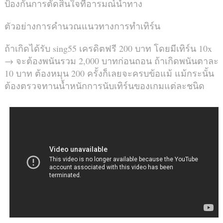
ป้องกันการตัดสินใจที่อารมณ์นำทาง
ตัวอย่างการคำนวณแนวทางการทำเทิร์น
ถ้าเกิดได้รับ sing55 เครดิตฟรี 200 บาท โดยมีเทิร์น 10x
→ จะต้องพนันรวม 2,000 บาทก่อนถอน ถ้าเกิดพนันตาละ
10 บาท ต้องหมุน 200 ครั้งก็เลยจะครบข้อแม้ แม้กระนั้น
ต้องตรวจทานน้ำหนักการนับเทิร์นของเกมแต่ละชนิด