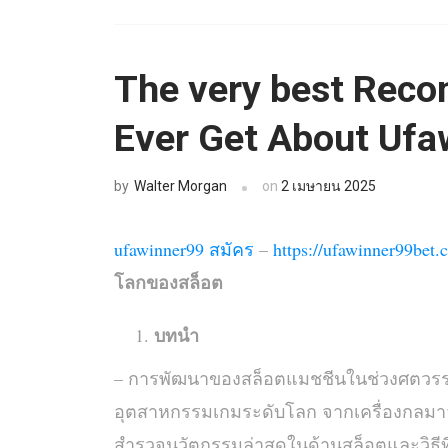
The very best Rec
Ever Get About Ufa
Walter Morgan
on
2 เมษายน 2025
by
ufawinner99 สมัคร
–
https://ufawinner99bet.
โลกของสล็อต
บทนำ
– การพัฒนาของสล็อตแมชชีนในช่วงศตวรรษท
อุตสาหกรรมเกมระดับโลก จากเครื่องกลมาจสู่ส
สำรวจนวัตกรรมล่าสุดในด้านสล็อตและวิธีที่