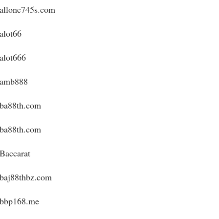
allone745s.com
alot66
alot666
amb888
ba88th.com
ba88th.com
Baccarat
baj88thbz.com
bbp168.me