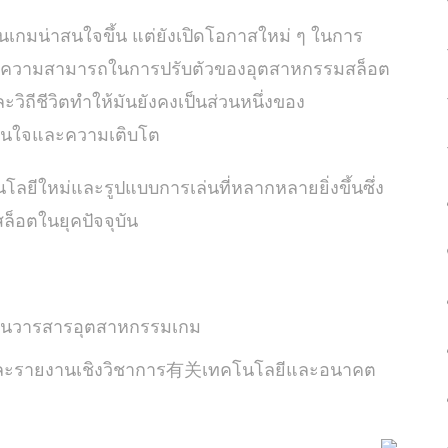
นเกมน่าสนใจขึ้น แต่ยังเปิดโอกาสใหม่ ๆ ในการ
 ความสามารถในการปรับตัวของอุตสาหกรรมสล็อต
ถีชีวิตทำให้มันยังคงเป็นส่วนหนึ่งของ
สนใจและความเติบโต
นโลยีใหม่และรูปแบบการเล่นที่หลากหลายยิ่งขึ้นซึ่ง
็อตในยุคปัจจุบัน
มในวารสารอุตสาหกรรมเกม
นและรายงานเชิงวิชาการ有关เทคโนโลยีและอนาคต