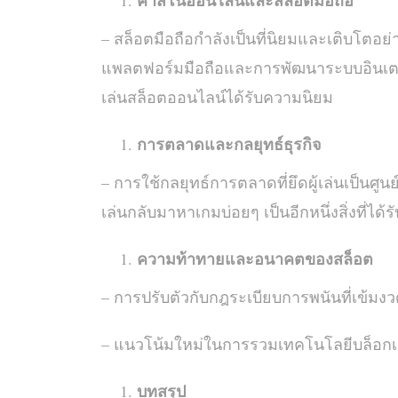
– สล็อตมือถือกำลังเป็นที่นิยมและเติบโตอย่
แพลตฟอร์มมือถือและการพัฒนาระบบอินเตอร์เฟ
เล่นสล็อตออนไลน์ได้รับความนิยม
การตลาดและกลยุทธ์ธุรกิจ
– การใช้กลยุทธ์การตลาดที่ยึดผู้เล่นเป็นศู
เล่นกลับมาหาเกมบ่อยๆ เป็นอีกหนึ่งสิ่งที่ได้
ความท้าทายและอนาคตของสล็อต
– การปรับตัวกับกฎระเบียบการพนันที่เข้ม
– แนวโน้มใหม่ในการรวมเทคโนโลยีบล็อกเ
บทสรุป