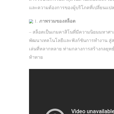
และความต้องการของผู้บริโภคที่เปลี่ยนแป
ภาพรวมของสล็อต
– สล็อตเป็นเกมคาสิโนที่มีความนิยมมหาศาลท
พัฒนาเทคโนโลยีและฟังก์ชันการทำงาน สู่ส
เล่นที่หลากหลาย ท่ามกลางการสร้างกลยุทธ
ท้าทาย