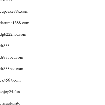
cupcake88x.com
daruma1688.com
dgb222hot.com
dr888
dr888bet.com
dr888bet.com
ek4567.com
enjoy24.fun
erisauto.site