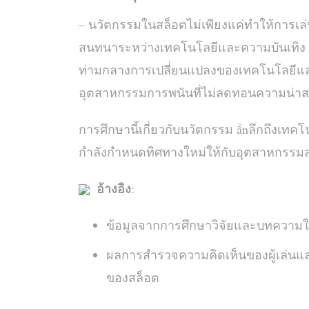
– นวัตกรรมในสล็อตไม่เพียงแค่ทำให้การเล่
สนทนาระหว่างเทคโนโลยีและความบันเทิง
ท่ามกลางการเปลี่ยนแปลงของเทคโนโลยีและวิ
อุตสาหกรรมการพนันที่ไม่ลดทอนความน่า
การศึกษานี้เกี่ยวกับนวัตกรรม ẩnลึกถึงเทคโ
กำลังกำหนดทิศทางใหม่ให้กับอุตสาหกรรมสล
อ้างอิง
:
ข้อมูลจากการศึกษาวิจัยและบทควา
ผลการสำรวจความคิดเห็นของผู้เล่
ของสล็อต