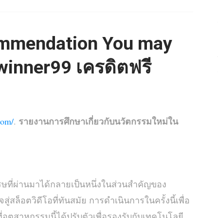
ommendation You may
winner99 เครดิตฟรี
รายงานการศึกษาเกี่ยวกับนวัตกรรมใหม่ใน
com/
.
ี่ผ่านมาได้กลายเป็นหนึ่งในส่วนสำคัญของ
ล็อตวิดีโอที่ทันสมัย การดำเนินการในครั้งนี้เพื่อ
อุตสาหกรรมนี้ได้ปรับตัวเพื่อรองรับกับเทคโนโลยี