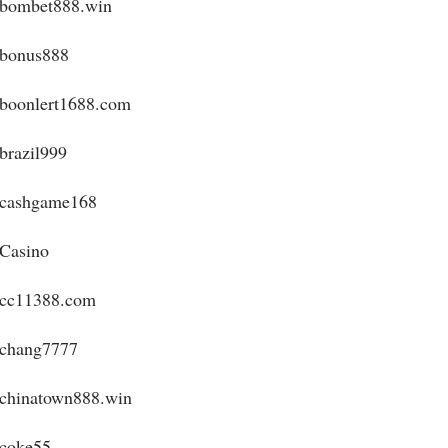
bombet888.win
bonus888
boonlert1688.com
brazil999
cashgame168
Casino
cc11388.com
chang7777
chinatown888.win
coke55