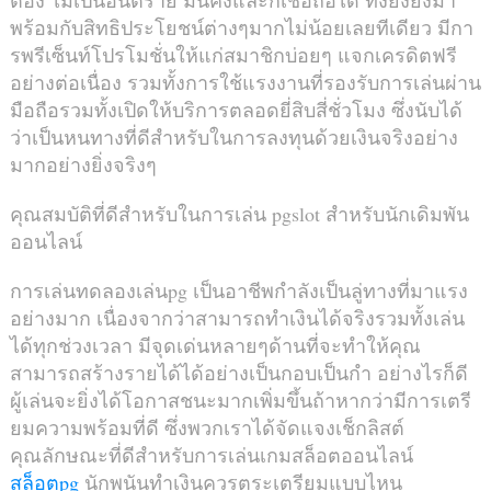
ต้อง ไม่เป็นอันตราย มั่นคงและก็เชื่อถือได้ ทั้งยังยังมา
พร้อมกับสิทธิประโยชน์ต่างๆมากไม่น้อยเลยทีเดียว มีกา
รพรีเซ็นท์โปรโมชั่นให้แก่สมาชิกบ่อยๆ แจกเครดิตฟรี
อย่างต่อเนื่อง รวมทั้งการใช้แรงงานที่รองรับการเล่นผ่าน
มือถือรวมทั้งเปิดให้บริการตลอดยี่สิบสี่ชั่วโมง ซึ่งนับได้
ว่าเป็นหนทางที่ดีสำหรับในการลงทุนด้วยเงินจริงอย่าง
มากอย่างยิ่งจริงๆ
คุณสมบัติที่ดีสำหรับในการเล่น pgslot สำหรับนักเดิมพัน
ออนไลน์
การเล่นทดลองเล่นpg เป็นอาชีพกำลังเป็นลู่ทางที่มาแรง
อย่างมาก เนื่องจากว่าสามารถทำเงินได้จริงรวมทั้งเล่น
ได้ทุกช่วงเวลา มีจุดเด่นหลายๆด้านที่จะทำให้คุณ
สามารถสร้างรายได้ได้อย่างเป็นกอบเป็นกำ อย่างไรก็ดี
ผู้เล่นจะยิ่งได้โอกาสชนะมากเพิ่มขึ้นถ้าหากว่ามีการเตรี
ยมความพร้อมที่ดี ซึ่งพวกเราได้จัดแจงเช็กลิสต์
คุณลักษณะที่ดีสำหรับการเล่นเกมสล็อตออนไลน์
สล็อตpg
นักพนันทำเงินควรตระเตรียมแบบไหน