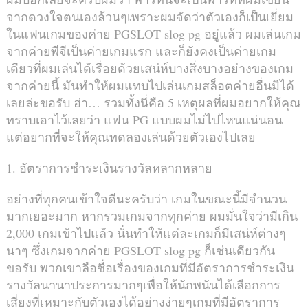
จากดวงใจตนเองล้วนๆเพราะผมจัดว่าตัวเองก็เป็นเยี่ยม
ในแฟนเกมของค่าย PGSLOT slog pg อยู่แล้ว ผมเล่นเกม
จากค่ายพีจีเป็นค่ายเกมแรก และก็ยังคงเป็นค่ายเกม
เดียวที่ผมเล่นได้เรื่อยด้วยเสน่ห์บางสิ่งบางอย่างของเกม
จากค่ายนี้ มันทำให้ผมแทบไปเล่นเกมสล็อตค่ายอื่นมิได้
เลยล่ะขอรับ ฮ่า… รวมทั้งนี่คือ 5 เหตุผลที่ผมอยากให้คุณ
ทราบเอาไว้เลยว่า แฟน PG แบบผมไม่ไปไหนแน่นอน
แต่อยากที่จะให้คุณทดลองเล่นด้วยตัวเองไปเลย
1. อัตราการชำระเงินรางวัลหลากหลาย
อย่างที่ทุกคนเข้าใจดีนะครับว่า เกมในขณะนี้มีจำนวน
มากเยอะมาก หากรวมเกมจากทุกค่าย ผมมั่นใจว่ามีเกิน
2,000 เกมเข้าไปแล้ว นั่นทำให้แต่ละเกมก็มีเสน่ห์ต่างๆ
นาๆ ซึ่งเกมจากค่าย PGSLOT slog pg ก็เช่นเดียวกัน
ขอรับ พวกเขาลือชื่อเรื่องของเกมที่มีอัตราการชำระเงิน
รางวัลนานาประการมากๆเพื่อให้นักพนันได้เลือกการ
เสี่ยงที่เหมาะกับตัวเองได้อย่างง่ายๆเกมที่มีอัตราการ