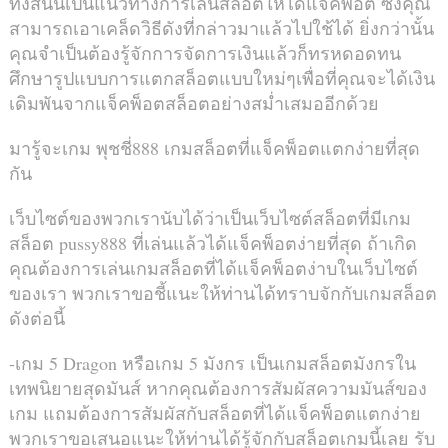
ทั้งสิ้นนี้เป็นแนวทางการเล่นสล็อตให้ได้แจ็คพ็อต ซึ่งคุณ
สามารถเอาเคล็ดวิธีดังที่กล่าวมาแล้วไปใช้ได้ ยิ่งกว่านั้น
คุณจำเป็นต้องรู้จักการจัดการเงินแล้วก็ทรหดอดทน
ศึกษารูปแบบการแตกสล็อตแบบใหม่ๆเพื่อที่คุณจะได้เงิน
เดิมพันจากแจ็คพ็อตสล็อตอย่างสม่ำเสมออีกด้วย
มารู้จะเกม พุชชี่888 เกมสล็อตที่แจ็คพ็อตแตกง่ายที่สุด
กัน
เว็บไซต์ของพวกเรานับได้ว่าเป็นเว็บไซต์สล็อตที่มีเกม
สล็อต pussy888 ที่เล่นแล้วได้แจ็คพ็อตง่ายที่สุด ถ้าเกิด
คุณต้องการเล่นเกมสล็อตที่ได้แจ็คพ็อตง่าบในเว็บไซต์
ของเรา พวกเราขอชี้แนะให้ท่านได้ทราบจักกับเกมสล็อต
ดังต่อนี้
-เกม 5 Dragon หรือเกม 5 มังกร เป็นเกมสล็อตมังกรใน
เทพนิยายสุดมันส์ หากคุณต้องการสัมผัสความมันส์ของ
เกม แถมต้องการสัมผัสกับสล็อตที่ได้แจ็คพ็อตแตกง่าย
พวกเราขอเสนอแนะให้ท่านได้รู้จักกับสล็อตเกมนี้เลย รับ