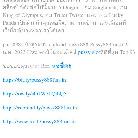
สล็อตได้ดังต่อไปนี้ เกม 5 Dragon ,เกม Singlapick,เกม
King of Olympus,เกม Triper Twister และ เกม Lucky
Panda เป็นต้น ถ้าคุณพอใจสามารถเข้ามาเล่นสล็อตที่
เว็บไซต์ของพวกเราได้เลย
puss888 เข้าสู่ระบบ android pussy888 Pussy888fun.in 9
ธ.ค. 2023 Hwa คาสิโนออนไลน์
pussy slot
ที่ดีที่สุด Top 93
ขอขอบคุณมาก Ref.
พุชชี่888
https://bit.ly/pussy888fun-in
https://ow.ly/sO1W50QibQ5
https://rebrand.ly/pussy888fun-in
https://wow.in.th/pussy888fun-in