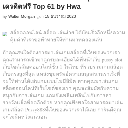
เครดิตฟรี Top 61 by Hwa
Walter Morgan
on
15 ธันวาคม 2023
by
สล็อตออนไลน์ สล็อต เล่นง่าย ได้เงินเร็วอีกหนึ่งความ
คุ้มค่าที่เราขอท้าทายให้ท่านมาทดลองเล่น
ถ้าคุณสนใจต้องการมาเล่นเกมสล็อตที่เว็บของพวกเรา
คุณสามารถเข้ามาดูกรยละเอียดได้ที่หน้าเว็บ pussy slot
เว็บไซต์สล็อตออนไลน์ชั้น 1 ในไทย ที่รวบรวมเกมสล็อต
เว็บตรงสูงที่สุด แหล่งขุมทรัพย์ความสนุกสนานร่าเริงที่
จะให้ท่านได้เล่นเกมแบบไม่มีลิมิต หากคุณมาเล่นเกม
สล็อตออนไลน์ที่เว็บไซต์ของเรา คุณจะสัมผัสกับความ
สนุกกับการเล่นเกม แถมยังเพลินเพลินไปกับการล่า
รางวัลแจ็คพ็อตอีกด้วย หากคุณพึงพอใจสามารถมาเล่น
เกมสล็อต Pussy888ที่เว็บของพวกเราได้เลย การันตีคุณ
จะไม่ผิดหวังแน่นอน