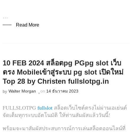
…
Read More
10 FEB 2024 สล็อตpg PGpg slot เว็บ
ตรง Mobileเข้าสู่ระบบ pg slot เปิดใหม่
Top 28 by Christen fullslotpg.in
Walter Morgan
on
14 ธันวาคม 2023
by
FULLSLOTPG
fullslot
สล็อตเว็บไซต์ตรงไม่ผ่านเอเย่นต์
จัดเต็มทุกระบบอัตโนมัติ ให้ท่านสัมผัสแล้ววันนี้!
พร้อมจะมาสัมผัสประสบการณ์การเล่นสล็อตออนไลน์ที่