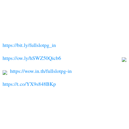
https://bit.ly/fullslotpg_in
https://ow.ly/hSWZ50Qicb6
https://wow.in.th/fullslotpg-in
https://t.co/YX9s848BKp