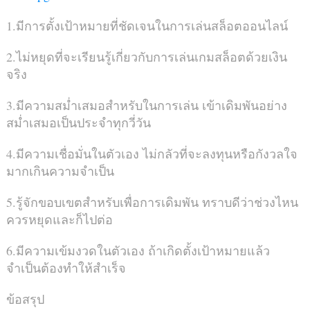
1.มีการตั้งเป้าหมายที่ชัดเจนในการเล่นสล็อตออนไลน์
2.ไม่หยุดที่จะเรียนรู้เกี่ยวกับการเล่นเกมสล็อตด้วยเงิน
จริง
3.มีความสม่ำเสมอสำหรับในการเล่น เข้าเดิมพันอย่าง
สม่ำเสมอเป็นประจำทุกวี่วัน
4.มีความเชื่อมั่นในตัวเอง ไม่กลัวที่จะลงทุนหรือกังวลใจ
มากเกินความจำเป็น
5.รู้จักขอบเขตสำหรับเพื่อการเดิมพัน ทราบดีว่าช่วงไหน
ควรหยุดและก็ไปต่อ
6.มีความเข้มงวดในตัวเอง ถ้าเกิดตั้งเป้าหมายแล้ว
จำเป็นต้องทำให้สำเร็จ
ข้อสรุป