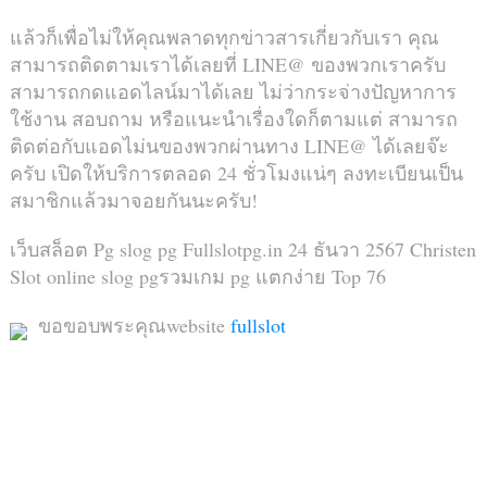
แล้วก็เพื่อไม่ให้คุณพลาดทุกข่าวสารเกี่ยวกับเรา คุณ
สามารถติดตามเราได้เลยที่ LINE@ ของพวกเราครับ
สามารถกดแอดไลน์มาได้เลย ไม่ว่ากระจ่างปัญหาการ
ใช้งาน สอบถาม หรือแนะนำเรื่องใดก็ตามแต่ สามารถ
ติดต่อกับแอดไม่นของพวกผ่านทาง LINE@ ได้เลยจ๊ะ
ครับ เปิดให้บริการตลอด 24 ชั่วโมงแน่ๆ ลงทะเบียนเป็น
สมาชิกแล้วมาจอยกันนะครับ!
เว็บสล็อต Pg slog pg Fullslotpg.in 24 ธันวา 2567 Christen
Slot online slog pgรวมเกม pg แตกง่าย Top 76
ขอขอบพระคุณwebsite
fullslot