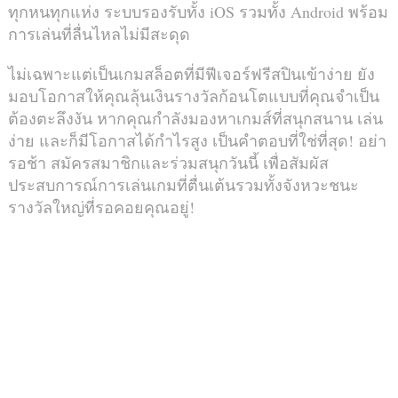
ทุกหนทุกแห่ง ระบบรองรับทั้ง iOS รวมทั้ง Android พร้อม
การเล่นที่ลื่นไหลไม่มีสะดุด
ไม่เฉพาะแต่เป็นเกมสล็อตที่มีฟีเจอร์ฟรีสปินเข้าง่าย ยัง
มอบโอกาสให้คุณลุ้นเงินรางวัลก้อนโตแบบที่คุณจำเป็น
ต้องตะลึงงัน หากคุณกำลังมองหาเกมส์ที่สนุกสนาน เล่น
ง่าย และก็มีโอกาสได้กำไรสูง เป็นคำตอบที่ใช่ที่สุด! อย่า
รอช้า สมัครสมาชิกและร่วมสนุกวันนี้ เพื่อสัมผัส
ประสบการณ์การเล่นเกมที่ตื่นเต้นรวมทั้งจังหวะชนะ
รางวัลใหญ่ที่รอคอยคุณอยู่!