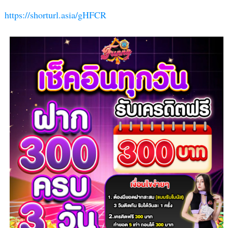
https://shorturl.asia/gHFCR