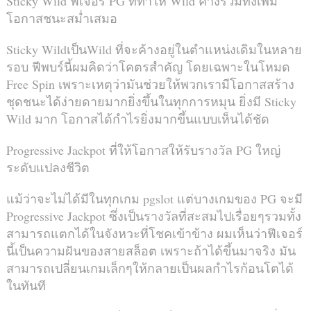
Sticky Wild ฟีเจอร์ PG ที่ทำให้ Wild ค้างรวมทั้งเพิ่ม
โอกาสชนะสม่ำเสมอ
Sticky Wildเป็นWild ที่จะค้างอยู่ในตำแหน่งเดิมในหลาย
รอบ ฟีพบร์นี้ผมคิดว่าโคตรสำคัญ โดยเฉพาะในโหมด
Free Spin เพราะเหตุว่ามันช่วยให้พวกเรามีโอกาสสร้าง
ชุดชนะได้ง่ายดายมากยิ่งขึ้นในทุกการหมุน ยิ่งมี Sticky
Wild มาก โอกาสได้กำไรยิ่งมากขึ้นแบบเห็นได้ชัด
Progressive Jackpot ที่ให้โอกาสให้รับรางวัล PG ใหญ่
ระดับแปลงชีวิต
แม้ว่าจะไม่ได้มีในทุกเกม pgslot แต่บางเกมของ PG จะมี
Progressive Jackpot ซึ่งเป็นรางวัลที่สะสมไปเรื่อยๆรวมทั้ง
สามารถแตกได้ในจังหวะที่โชคเข้าข้าง ผมเห็นว่าฟีเจอร์
นี้เป็นความฝันของสายสล็อต เพราะถ้าได้ขึ้นมาจริง มัน
สามารถเปลี่ยนเกมเล็กๆให้กลายเป็นผลกำไรก้อนโตได้
ในทันที