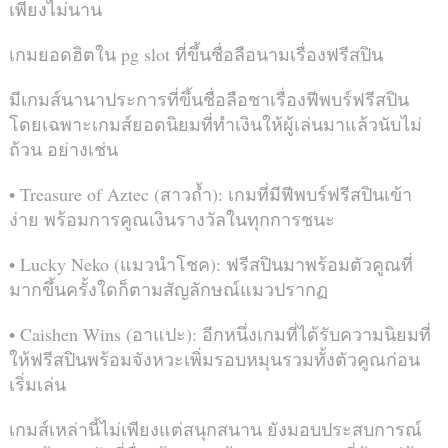
เพียงไม่นาน
เกมยอดฮิตใน pg slot ที่ขึ้นชื่อลือนามเรื่องฟรีสปิน
มีเกมส์นานาประการที่ขึ้นชื่อลือชาเรื่องฟีพบร์ฟรีสปิน
โดยเฉพาะเกมส์ยอดนิยมที่ทำเงินให้ผู้เล่นมาแล้วนับไม่
ถ้วน อย่างเช่น
• Treasure of Aztec (สาวถ้ำ): เกมที่มีฟีพบร์ฟรีสปินเข้า
ง่าย พร้อมการคูณเงินรางวัลในทุกการชนะ
• Lucky Neko (แมวนำโชค): ฟรีสปินมาพร้อมตัวคูณที่
มากขึ้นครั้งใดก็ตามสัญลักษณ์แมวปรากฏ
• Caishen Wins (อาแปะ): อีกหนึ่งเกมที่ได้รับความนิยมที่
ให้ฟรีสปินพร้อมจังหวะเพิ่มรอบหมุนรวมทั้งตัวคูณก่อน
เริ่มเล่น
เกมส์เหล่านี้ไม่เพียงแต่สนุกสนาน ยังมอบประสบการณ์