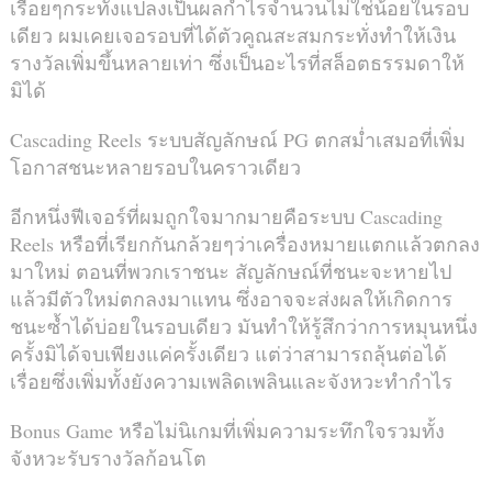
เรื่อยๆกระทั่งแปลงเป็นผลกำไรจำนวนไม่ใช่น้อยในรอบ
เดียว ผมเคยเจอรอบที่ได้ตัวคูณสะสมกระทั่งทำให้เงิน
รางวัลเพิ่มขึ้นหลายเท่า ซึ่งเป็นอะไรที่สล็อตธรรมดาให้
มิได้
Cascading Reels ระบบสัญลักษณ์ PG ตกสม่ำเสมอที่เพิ่ม
โอกาสชนะหลายรอบในคราวเดียว
อีกหนึ่งฟีเจอร์ที่ผมถูกใจมากมายคือระบบ Cascading
Reels หรือที่เรียกกันกล้วยๆว่าเครื่องหมายแตกแล้วตกลง
มาใหม่ ตอนที่พวกเราชนะ สัญลักษณ์ที่ชนะจะหายไป
แล้วมีตัวใหม่ตกลงมาแทน ซึ่งอาจจะส่งผลให้เกิดการ
ชนะซ้ำได้บ่อยในรอบเดียว มันทำให้รู้สึกว่าการหมุนหนึ่ง
ครั้งมิได้จบเพียงแค่ครั้งเดียว แต่ว่าสามารถลุ้นต่อได้
เรื่อยซึ่งเพิ่มทั้งยังความเพลิดเพลินและจังหวะทำกำไร
Bonus Game หรือไม่นิเกมที่เพิ่มความระทึกใจรวมทั้ง
จังหวะรับรางวัลก้อนโต