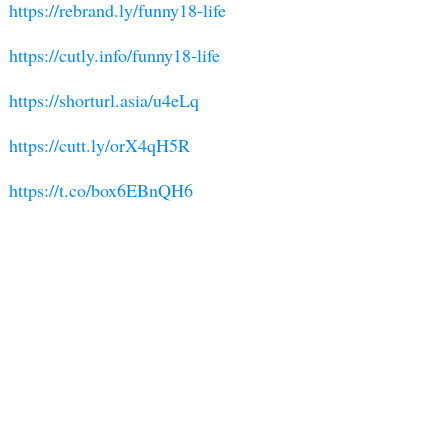
https://rebrand.ly/funny18-life
https://cutly.info/funny18-life
https://shorturl.asia/u4eLq
https://cutt.ly/orX4qH5R
https://t.co/box6EBnQH6