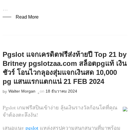
…
Read More
Pgslot แจกเครดิตฟรีส่งท้ายปี Top 21 by
Britney pgslotzaa.com สล็อตpgแท้ เงิน
ชัวร์ โอนไวกลุองสุ่มแจกเงินสด 10,000
pg แสนแรกแตกแน่ 21 FEB 2024
Walter Morgan
on
18 ธันวาคม 2024
by
Pgslot เกมฟรีสปินเข้าง่าย ลุ้นเงินรางวัลก้อนโตที่คุณ
จำต้องตะลึงงัน!
เสนอแนะ
pgslot
แหล่งสรุปความสนุกสนานที่มาพร้อม