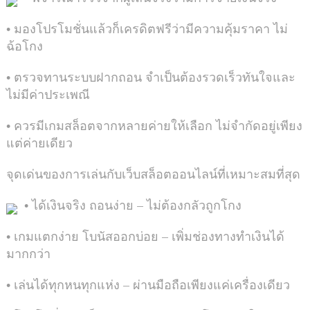
• มองโปรโมชั่นแล้วก็เครดิตฟรีว่ามีความคุ้มราคา ไม่
ฉ้อโกง
• ตรวจทานระบบฝากถอน จำเป็นต้องรวดเร็วทันใจและ
ไม่มีค่าประเพณี
• ควรมีเกมสล็อตจากหลายค่ายให้เลือก ไม่จำกัดอยู่เพียง
แต่ค่ายเดียว
จุดเด่นของการเล่นกับเว็บสล็อตออนไลน์ที่เหมาะสมที่สุด
• ได้เงินจริง ถอนง่าย – ไม่ต้องกลัวถูกโกง
• เกมแตกง่าย โบนัสออกบ่อย – เพิ่มช่องทางทำเงินได้
มากกว่า
• เล่นได้ทุกหนทุกแห่ง – ผ่านมือถือเพียงแค่เครื่องเดียว