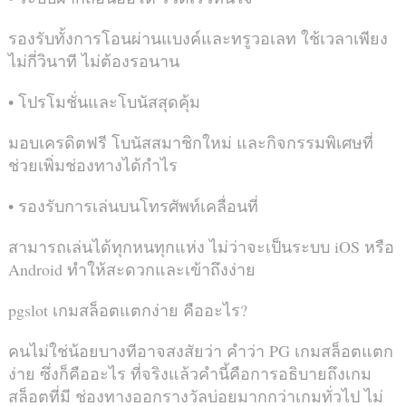
รองรับทั้งการโอนผ่านแบงค์และทรูวอเลท ใช้เวลาเพียง
ไม่กี่วินาที ไม่ต้องรอนาน
• โปรโมชั่นและโบนัสสุดคุ้ม
มอบเครดิตฟรี โบนัสสมาชิกใหม่ และกิจกรรมพิเศษที่
ช่วยเพิ่มช่องทางได้กำไร
• รองรับการเล่นบนโทรศัพท์เคลื่อนที่
สามารถเล่นได้ทุกหนทุกแห่ง ไม่ว่าจะเป็นระบบ iOS หรือ
Android ทำให้สะดวกและเข้าถึงง่าย
pgslot เกมสล็อตแตกง่าย คืออะไร?
คนไม่ใช่น้อยบางทีอาจสงสัยว่า คำว่า PG เกมสล็อตแตก
ง่าย ซึ่งก็คืออะไร ที่จริงแล้วคำนี้คือการอธิบายถึงเกม
สล็อตที่มี ช่องทางออกรางวัลบ่อยมากกว่าเกมทั่วไป ไม่