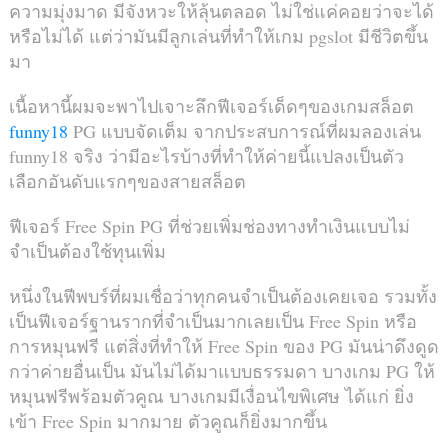
ความมุ่งมาด มีจังหวะให้ลุ้นตลอด ไม่ใช่แค่คอยว่าจะได้
หรือไม่ได้ แต่ว่ามันมีลูกเล่นที่ทำให้เกม pgslot มีชีวิตขึ้น
มา
เนื้อหานี้ผมจะพาไปเจาะลึกฟีเจอร์เด็ดๆของเกมสล็อต
funny18
PG แบบจัดเต็ม จากประสบการณ์ที่ผมลองเล่น
funny18 จริง ว่ามีอะไรบ้างที่ทำให้ค่ายนี้แปลงเป็นตัว
เลือกอันดับแรกๆของสายสล็อต
ฟีเจอร์ Free Spin PG ที่ช่วยเพิ่มช่องทางทำเงินแบบไม่
จำเป็นต้องใช้ทุนเพิ่ม
หนึ่งในฟีพบร์ที่ผมเชื่อว่าทุกคนจำเป็นต้องเคยเจอ รวมทั้ง
เป็นฟีเจอร์ฐานรากที่จำเป็นมากเลยเป็น Free Spin หรือ
การหมุนฟรี แต่สิ่งที่ทำให้ Free Spin ของ PG มันน่าดึงดูด
กว่าค่ายอื่นเป็น มันไม่ได้มาแบบธรรมดา บางเกม PG ให้
หมุนฟรีพร้อมตัวคูณ บางเกมมีเงื่อนไขพิเศษ ได้แก่ ยิ่ง
เข้า Free Spin มากมาย ตัวคูณก็ยิ่งมากขึ้น