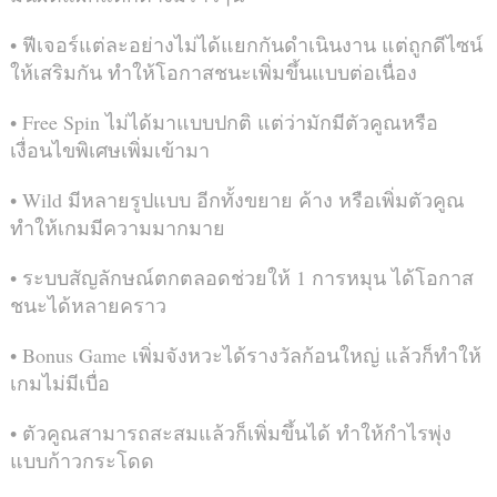
• ฟีเจอร์แต่ละอย่างไม่ได้แยกกันดำเนินงาน แต่ถูกดีไซน์
ให้เสริมกัน ทำให้โอกาสชนะเพิ่มขึ้นแบบต่อเนื่อง
• Free Spin ไม่ได้มาแบบปกติ แต่ว่ามักมีตัวคูณหรือ
เงื่อนไขพิเศษเพิ่มเข้ามา
• Wild มีหลายรูปแบบ อีกทั้งขยาย ค้าง หรือเพิ่มตัวคูณ
ทำให้เกมมีความมากมาย
• ระบบสัญลักษณ์ตกตลอดช่วยให้ 1 การหมุน ได้โอกาส
ชนะได้หลายคราว
• Bonus Game เพิ่มจังหวะได้รางวัลก้อนใหญ่ แล้วก็ทำให้
เกมไม่มีเบื่อ
• ตัวคูณสามารถสะสมแล้วก็เพิ่มขึ้นได้ ทำให้กำไรพุ่ง
แบบก้าวกระโดด