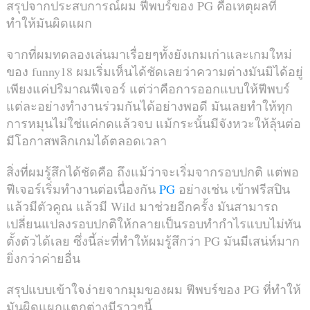
สรุปจากประสบการณ์ผม ฟีพบร์ของ PG คือเหตุผลที่
ทำให้มันผิดแผก
จากที่ผมทดลองเล่นมาเรื่อยๆทั้งยังเกมเก่าและเกมใหม่
ของ funny18 ผมเริ่มเห็นได้ชัดเลยว่าความต่างมันมิได้อยู่
เพียงแค่ปริมาณฟีเจอร์ แต่ว่าคือการออกแบบให้ฟีพบร์
แต่ละอย่างทำงานร่วมกันได้อย่างพอดี มันเลยทำให้ทุก
การหมุนไม่ใช่แค่กดแล้วจบ แม้กระนั้นมีจังหวะให้ลุ้นต่อ
มีโอกาสพลิกเกมได้ตลอดเวลา
สิ่งที่ผมรู้สึกได้ชัดคือ ถึงแม้ว่าจะเริ่มจากรอบปกติ แต่พอ
ฟีเจอร์เริ่มทำงานต่อเนื่องกัน
PG
อย่างเช่น เข้าฟรีสปิน
แล้วมีตัวคูณ แล้วมี Wild มาช่วยอีกครั้ง มันสามารถ
เปลี่ยนแปลงรอบปกติให้กลายเป็นรอบทำกำไรแบบไม่ทัน
ตั้งตัวได้เลย ซึ่งนี้ล่ะที่ทำให้ผมรู้สึกว่า PG มันมีเสน่ห์มาก
ยิ่งกว่าค่ายอื่น
สรุปแบบเข้าใจง่ายจากมุมของผม ฟีพบร์ของ PG ที่ทำให้
มันผิดแผกแตกต่างมีราวๆนี้