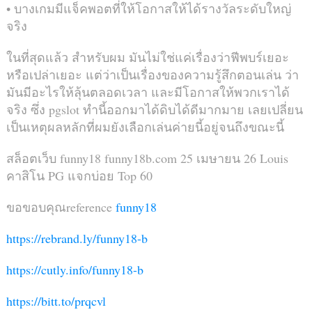
• บางเกมมีแจ็คพอตที่ให้โอกาสให้ได้รางวัลระดับใหญ่
จริง
ในที่สุดแล้ว สำหรับผม มันไม่ใช่แค่เรื่องว่าฟีพบร์เยอะ
หรือเปล่าเยอะ แต่ว่าเป็นเรื่องของความรู้สึกตอนเล่น ว่า
มันมีอะไรให้ลุ้นตลอดเวลา และมีโอกาสให้พวกเราได้
จริง ซึ่ง pgslot ทำนี้ออกมาได้ดิบได้ดีมากมาย เลยเปลี่ยน
เป็นเหตุผลหลักที่ผมยังเลือกเล่นค่ายนี้อยู่จนถึงขณะนี้
สล็อตเว็บ funny18 funny18b.com 25 เมษายน 26 Louis
คาสิโน PG แจกบ่อย Top 60
ขอขอบคุณreference
funny18
https://rebrand.ly/funny18-b
https://cutly.info/funny18-b
https://bitt.to/prqcvl