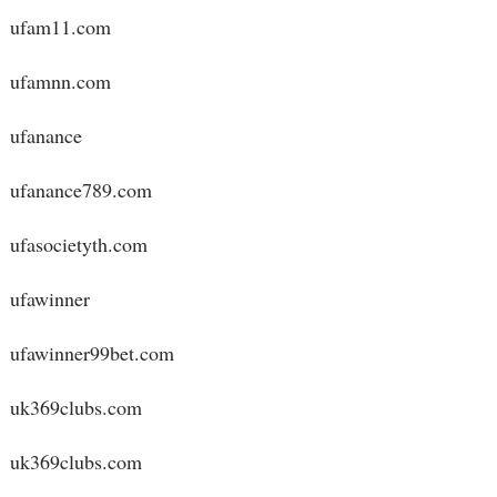
ufam11.com
ufamnn.com
ufanance
ufanance789.com
ufasocietyth.com
ufawinner
ufawinner99bet.com
uk369clubs.com
uk369clubs.com