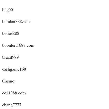
bng55
bombet888.win
bonus888
boonlert1688.com
brazil999
cashgame168
Casino
cc11388.com
chang7777