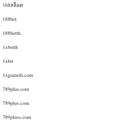
168สล็อต
188bet
188betth
1xbetth
1xbit
1xgameth.com
789plus.com
789plus.com
789pluss.com