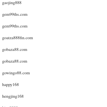
gaojing888
gem99ths.com
gem99ths.com
goatza888fin.com
gobaza88.com
gobaza88.com
gowingo88.com
happy168
hengjing168