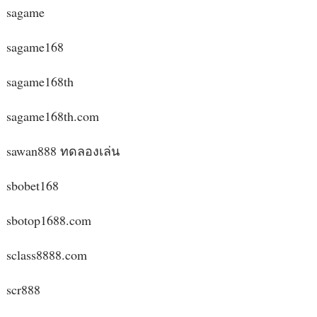
sagame
sagame168
sagame168th
sagame168th.com
sawan888 ทดลองเล่น
sbobet168
sbotop1688.com
sclass8888.com
scr888