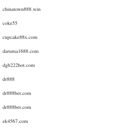
chinatown888.win
coke55
cupcake88x.com
daruma1688.com
dgb222hot.com
dr888
dr888bet.com
dr888bet.com
ek4567.com