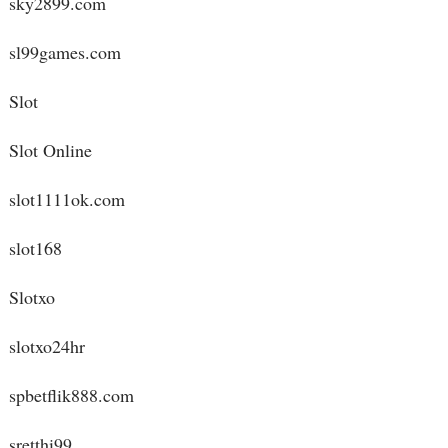
sky2899.com
sl99games.com
Slot
Slot Online
slot1111ok.com
slot168
Slotxo
slotxo24hr
spbetflik888.com
sretthi99