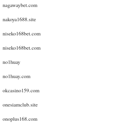
nagawaybet.com
nakoya1688.site
niseko168bet.com
niseko168bet.com
no1huay
no1huay.com
okcasino159.com
onesiamclub.site
onoplus168.com