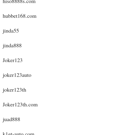
hiso8888s.com
hubbet168.com
jinda55
jinda888
Joker123
joker123auto
joker123th
Joker123th.com
juad888
k1gt-auto.com