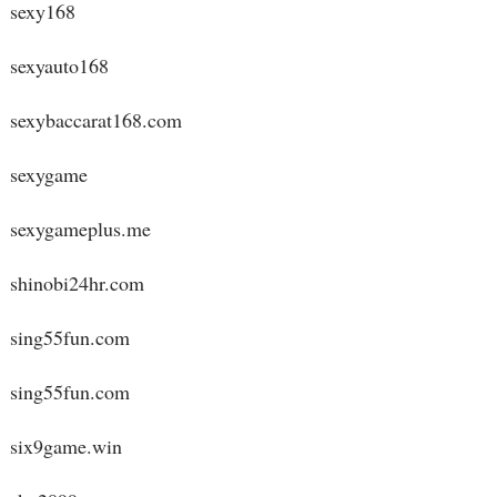
sexy168
sexyauto168
sexybaccarat168.com
sexygame
sexygameplus.me
shinobi24hr.com
sing55fun.com
sing55fun.com
six9game.win