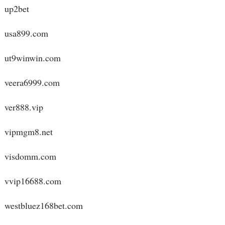
up2bet
usa899.com
ut9winwin.com
veera6999.com
ver888.vip
vipmgm8.net
visdomm.com
vvip16688.com
westbluez168bet.com