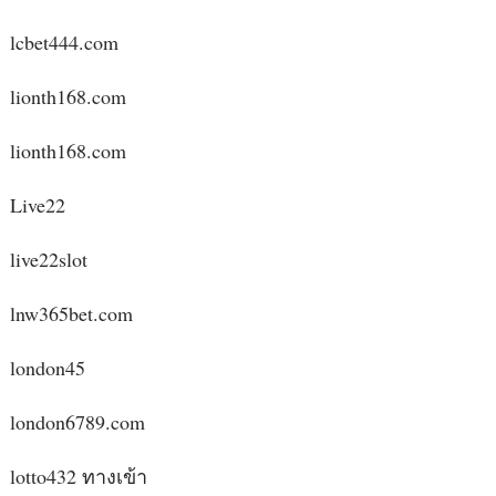
lcbet444.com
lionth168.com
lionth168.com
Live22
live22slot
lnw365bet.com
london45
london6789.com
lotto432 ทางเข้า