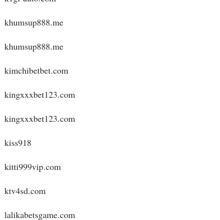
khumsup888.me
khumsup888.me
kimchibetbet.com
kingxxxbet123.com
kingxxxbet123.com
kiss918
kitti999vip.com
ktv4sd.com
lalikabetsgame.com