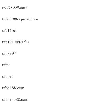
tree78999.com
tunder88express.com
ufa11bet
ufa191 ทางเข้า
ufa8997
ufa9
ufabet
ufad168.com
ufaheno88.com