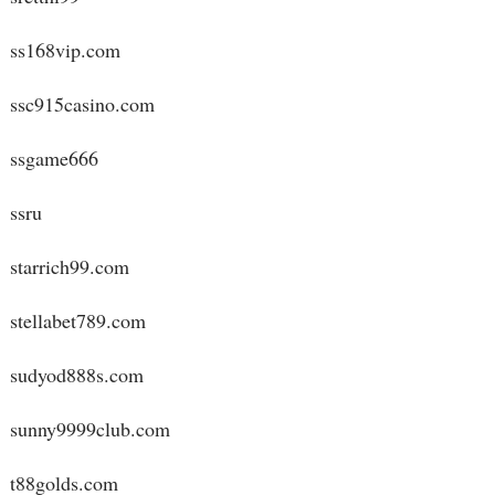
ss168vip.com
ssc915casino.com
ssgame666
ssru
starrich99.com
stellabet789.com
sudyod888s.com
sunny9999club.com
t88golds.com