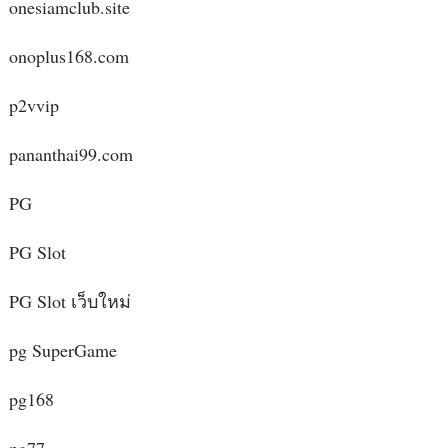
onesiamclub.site
onoplus168.com
p2vvip
pananthai99.com
PG
PG Slot
PG Slot เว็บใหม่
pg SuperGame
pg168
pg77