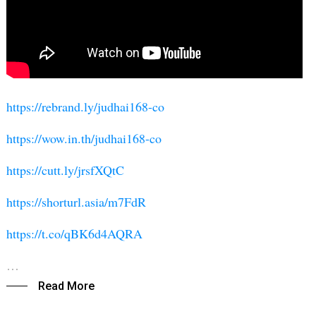
https://rebrand.ly/judhai168-co
https://wow.in.th/judhai168-co
https://cutt.ly/jrsfXQtC
https://shorturl.asia/m7FdR
https://t.co/qBK6d4AQRA
…
Read More