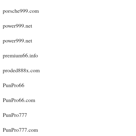
porsche999.com
power999.net
power999.net
premium66.info
proded888x.com
PunPro66
PunPro66.com
PunPro777
PunPro777.com