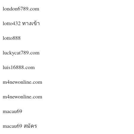
london6789.com
lotto432 ทางเข้า
lotto888
luckycat789.com
luis16888.com
m4newonline.com
m4newonline.com
macau69
macau69 สมัคร