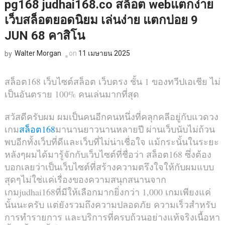
pg168 judhai168.co สล็อต webแตกง่าย
เว็บสล็อตยอดนิยม เล่นง่าย แตกบ่อย 9
JUN 68 คาสิโน
Walter Morgan
on
11 เมษายน 2025
by
สล็อต168 เว็บไซต์สล็อต เว็บตรง ชั้น 1 ของทวีปเอเชีย ไม่
เป็นอันตราย 100% คนเล่นมากที่สุด
สวัสดีครับผม ผมเป็นคนอีกคนหนึ่งที่คลุกคลีอยู่กับแวดวง
เกม
สล็อต168
มานานยาวนานหลายปี ผ่านเว็บนับไม่ถ้วน
พบอีกทั้งเว็บที่ดีและเว็บที่ไม่น่าเชื่อใจ แม้กระนั้นในระยะ
หลังๆผมได้มารู้จักกับเว็บไซต์ที่ชื่อว่า สล็อต168 ซึ่งต้อง
บอกเลยว่าเป็นเว็บไซต์ที่สร้างความตรึงใจให้กับผมแบบ
สุดๆไม่ใช่แค่เรื่องของความสนุกสนานจาก
เกมjudhai168ที่มีให้เลือกมากยิ่งกว่า 1,000 เกมเพียงแค่
นั้นนะครับ แต่ยังรวมถึงความปลอดภัย ความเร็วสำหรับ
การทำรายการ และบริการที่ครบถ้วนอย่างแท้จริงเนื้อหา