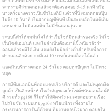
ฝาก-ถอนนะครับ ธรรมดาหากคนใดกันแน่เคยเล่นเว็บอื่น
จะทราบดีว่ากดถอนแล้วจะต้องรอคอย 5-15 นาที หรือ
บางครั้งบางคราวเป็นชั่วโมงก็มี แต่ว่าที่นี่ ผมกดถอนปุ๊บ
ไม่ถึง 10 วินาที เงินฝากบัญชีทันที เป็นระบบอัตโนมัติเต็ม
แบบอย่าง ไม่มีแอดมิน ไม่มีขั้นตอนวุ่นวาย
ระบบนี้ทำให้ผมมั่นใจได้ว่าเว็บไซต์มีทุนสำรองจริง ไม่ใช่
เว็บไซต์เอเย่นต์ และไม่จำเป็นต้องมานั่ขี้เหนียวลัวว่า
ถอนแล้วจะมิได้เงิน แถมยังไม่มีอย่างต่ำสำหรับเพื่อการ
ฝากถอนอีกด้วย จะมีแค่ 10 บาทก็เล่นสล็อตได้แล้ว
แอดมินบริการตลอด 24 ชั่วโมง ตอบทุกปัญหา ไม่มีทาง
หยุด
การมีทีมแอดมินที่ตอบแชทเร็ว บริการดี และไม่หงุดหงิด
ลูกค้า เป็นอีกหนึ่งหัวใจสำคัญของเว็บไซต์พนันออนไลน์ที่
ดี รวมทั้ง pg168 ก็ไม่ทำให้ผิดหวัง ผมเคยสอบถามเรื่อง
โปรโมชั่น ระบบเกมpg168 หรือแม้กระทั้งถามไถ่
กระบวนการการันตีตัวตน ทีมงานตอบไวมาก ตอบจริง