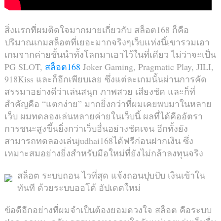
สิ่งแรกที่ผมติดใจมากมายเกี่ยวกับ สล็อต168 ก็คือ
ปริมาณเกมสล็อตที่เยอะมากจริงๆเว็บแห่งนี้เขารวมเอา
เกมจากค่ายชั้นนำทั้งโลกมาเอาไว้ในที่เดียว ไม่ว่าจะเป็น
PG SLOT,
สล็อต168
Joker Gaming, Pragmatic Play, JILI,
918Kiss และก็อีกเพียบเลย ซึ่งแต่ละเกมนั้นผ่านการคัด
สรรมาอย่างดีว่าเล่นสนุก ภาพสวย เสียงชัด และก็ที่
สำคัญคือ “แตกง่าย” มากยิ่งกว่าที่ผมเคยพบมาในหลาย
เว็บ ผมทดลองเล่นหลายค่ายในเว็บนี้ ผลที่ได้คืออัตรา
การชนะสูงขึ้นยิ่งกว่าเว็บอื่นอย่างชัดเจน อีกทั้งยัง
สามารถทดลองเล่นjudhai168ได้ฟรีก่อนฝากเงิน ซึ่ง
เหมาะสมอย่างยิ่งสำหรับมือใหม่ที่ยังไม่กล้าลงทุนจริง
สล็อต ระบบถอน ไวที่สุด แจ้งถอนปุบปับ เงินเข้าใน
ทันที ด้วยระบบออโต้ อัปเดตใหม่
ข้อดีอีกอย่างที่ผมจำเป็นต้องยอมดวงใจ สล็อต คือระบบ