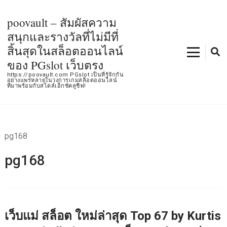
Skip
to
poovault – สัมผัสความ
content
สนุกและรางวัลที่ไม่มีที่
(Press
สิ้นสุดในสล็อตออนไลน์
Enter)
ของ PGslot เว็บตรง
https://poovault.com PGslot เป็นที่รู้จักกัน
อย่างแพร่หลายในวงการเกมสล็อตออนไลน์
ที่มาพร้อมกับสไตล์เอ็กซ์คลูซีฟ!
pg168
pg168
เว็บแม่ สล็อต ใหม่ล่าสุด Top 67 by Kurtis