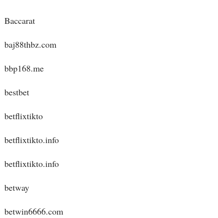
Baccarat
baj88thbz.com
bbp168.me
bestbet
betflixtikto
betflixtikto.info
betflixtikto.info
betway
betwin6666.com