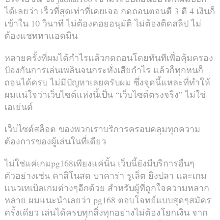
ได้เลยว่า เร็วที่สุดเท่าที่เคยเจอ กดถอนตอนตี 3 ตี 4 เงินก็
เข้าใน 10 วินาที ไม่ต้องคอยอนุมัติ ไม่ต้องติดสลิป ไม่
ต้องแชทหาแอดมิน
หลายครั้งที่ผมได้กำไรแล้วกดถอนโดยทันทีเพื่อคุ้มครอง
ป้องกันการเล่นเพลินจนกระทั่งเสียกำไร แล้วก็ทุกหนก็
ถอนได้ครบ ไม่มีปัญหาเลยครับผม ซึ่งจุดนี้แหละที่ทำให้
ผมแน่ใจว่าเว็บไซต์แห่งนี้เป็น “เว็บไซต์ตรงจริง” ไม่ใช่
เอเย่นต์
เว็บไซต์สล็อต ของพวกเราบริการครอบคลุมทุกความ
ต้องการของผู้เล่นในที่เดียว
ไม่ใช่แค่เกมpg168เพียงแค่นั้น เว็บนี้ยังมีบริการอื่นๆ
ตัวอย่างเช่น คาสิโนสด บาคาร่า รูเล็ต ยิงปลา และเกม
แนวเทเบิลเกมต่างๆอีกด้วย สำหรับผู้ที่ถูกใจความหลาก
หลาย ผมแนะนำเลยว่า pg168 ตอบโจทย์แบบสุดๆสมัคร
ครั้งเดียว เล่นได้ครบทุกสิ่งทุกอย่างไม่ต้องโยกเงิน จาก