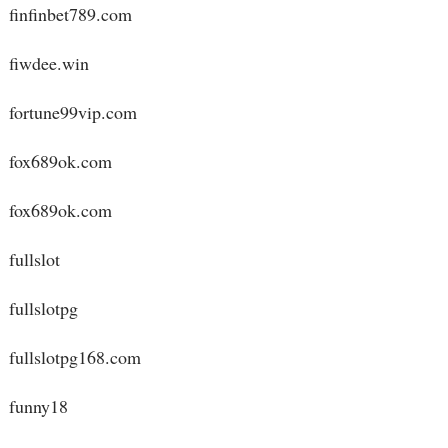
finfinbet789.com
fiwdee.win
fortune99vip.com
fox689ok.com
fox689ok.com
fullslot
fullslotpg
fullslotpg168.com
funny18