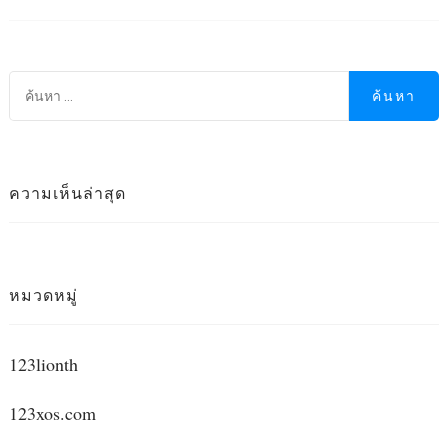
ค
ส
ความเห็นล่าสุด
หมวดหมู่
123lionth
123xos.com