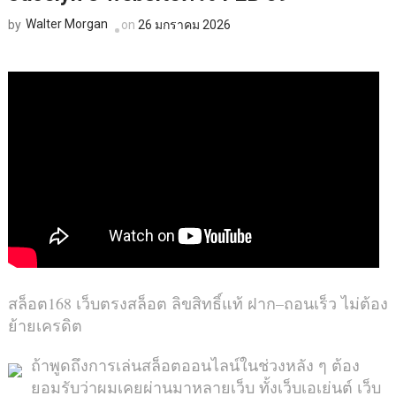
Walter Morgan
on
26 มกราคม 2026
by
สล็อต168 เว็บตรงสล็อต ลิขสิทธิ์แท้ ฝาก–ถอนเร็ว ไม่ต้อง
ย้ายเครดิต
ถ้าพูดถึงการเล่นสล็อตออนไลน์ในช่วงหลัง ๆ ต้อง
ยอมรับว่าผมเคยผ่านมาหลายเว็บ ทั้งเว็บเอเย่นต์ เว็บ