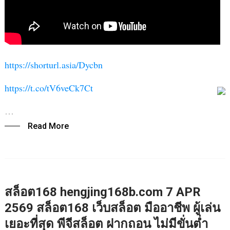
https://shorturl.asia/Dycbn
https://t.co/tV6veCk7Ct
…
Read More
สล็อต168 hengjing168b.com 7 APR
2569 สล็อต168 เว็บสล็อต มืออาชีพ ผู้เล่น
เยอะที่สุด พีจีสล็อต ฝากถอน ไม่มีขั่นต่ำ