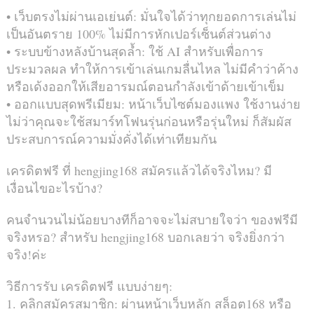
• เว็บตรงไม่ผ่านเอเย่นต์: มั่นใจได้ว่าทุกยอดการเล่นไม่
เป็นอันตราย 100% ไม่มีการหักเปอร์เซ็นต์ส่วนต่าง
• ระบบข้างหลังบ้านสุดล้ำ: ใช้ AI สำหรับเพื่อการ
ประมวลผล ทำให้การเข้าเล่นเกมลื่นไหล ไม่มีคำว่าค้าง
หรือเด้งออกให้เสียอารมณ์ตอนกำลังเข้าด้ายเข้าเข็ม
• ออกแบบสุดพรีเมียม: หน้าเว็บไซต์มองแพง ใช้งานง่าย
ไม่ว่าคุณจะใช้สมาร์ทโฟนรุ่นก่อนหรือรุ่นใหม่ ก็สัมผัส
ประสบการณ์ความมั่งคั่งได้เท่าเทียมกัน
เครดิตฟรี ที่ hengjing168 สมัครแล้วได้จริงไหม? มี
เงื่อนไขอะไรบ้าง?
คนจำนวนไม่น้อยบางทีก็อาจจะไม่สบายใจว่า ของฟรีมี
จริงหรอ? สำหรับ hengjing168 บอกเลยว่า จริงยิ่งกว่า
จริง!ค่ะ
วิธีการรับ เครดิตฟรี แบบง่ายๆ:
1. คลิกสมัครสมาชิก: ผ่านหน้าเว็บหลัก สล็อต168 หรือ