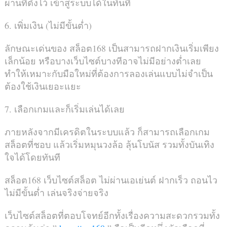
ผ่านที่ตั้งไว้ เข้าสู่ระบบได้ในทันที
6. เพิ่มเงิน (ไม่มีขั้นต่ำ)
ลักษณะเด่นของ สล็อต168 เป็นสามารถฝากเงินเริ่มเพียง
เล็กน้อย หรือบางเว็บไซต์บางทีอาจไม่มีอย่างต่ำเลย
ทำให้เหมาะกับมือใหม่ที่ต้องการลองเล่นแบบไม่จำเป็น
ต้องใช้เงินเยอะแยะ
7. เลือกเกมและก็เริ่มเล่นได้เลย
ภายหลังจากมีเครดิตในระบบแล้ว ก็สามารถเลือกเกม
สล็อตที่ชอบ แล้วเริ่มหมุนวงล้อ ลุ้นโบนัส รวมทั้งบันเทิง
ใจได้โดยทันที
สล็อต168 เว็บไซต์สล็อต ไม่ผ่านเอเย่นต์ ฝากเร็ว ถอนไว
ไม่มีขั้นต่ำ เล่นจริงจ่ายจริง
เว็บไซต์สล็อตที่ตอบโจทย์อีกทั้งเรื่องความสะดวกรวมทั้ง