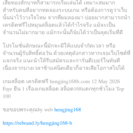
เสียทองสักบาทก็สามารถเริ่มเล่นได้ เหมาะสมมาก
สำหรับคนที่อยากทดลองระบบเกม หรือต้องการดูว่าเว็บ
นั้นน่าไว้วางใจไหม จากที่ผมลองมา บ่อยมากสามารถนำ
เครดิตฟรีไปหมุนสล็อตแล้วได้กำไรจริง แม้จะเป็น
จำนวนไม่มากมาย แม้กระนั้นก็นับได้ว่าเป็นจุดเริ่มที่ดี
โปรโมชั่นลักษณะนี้มักจะมีให้แบบจำกัดเวลา หรือ
จำนวนผู้รับสิทธิ์ต่อวัน ด้วยเหตุดังกล่าวหากเจอเว็บไซต์ที่
แจกจริง แนะนำให้รีบสมัครและการันตีเบอร์ในทันที
เนื่องจากบางเวลาช้าแค่นิดเดียวก็อาจเสียโอกาสไปได้
เกมสล็อต เครดิตฟรี hengjing168b.com 12 May 2026
Faye ยืน 1 เรื่องเกมสล็อต สล็อต168แตกทุกชั่วโมง Top
100
ขอขอบพระคุณby web
hengjing168
https://rebrand.ly/hengjing168-b