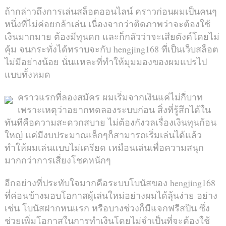
ถ้ากล่าวถึงการเล่นสล็อตออนไลน์ คราวก่อนผมเป็นคนๆ
หนึ่งที่ไม่ค่อยกล้าเล่น เนื่องจากว่าติดภาพว่าจะต้องใช้
เงินมากมาย ต้องมีทุนดก และก็กลัวว่าจะเสียตังค์โดยไม่
คุ้ม จนกระทั่งได้ทราบจะกับ hengjing168 ที่เป็นเว็บสล็อต
ไม่มีอย่างน้อย นั่นแหละที่ทำให้มุมมองของผมแปรไป
แบบทั้งหมด
คราวแรกที่ลองสมัคร ผมเริ่มจากเงินแค่ไม่กี่บาท
เพราะเหตุว่าอยากทดลองระบบก่อน สิ่งที่รู้สึกได้ใน
ทันทีคือความสะดวกสบาย ไม่ต้องกังวลเรื่องเงินทุนก้อน
ใหญ่ แค่มีงบประมาณเล็กๆก็สามารถเริ่มเล่นได้แล้ว
ทำให้ผมเล่นแบบไม่เครียด เหมือนเล่นเพื่อความสนุก
มากกว่าการเสี่ยงโชคหนักๆ
อีกอย่างที่ประทับใจมากคือระบบโบนัสของ hengjing168
ที่ค่อนข้างมอบโอกาสผู้เล่นใหม่อย่างผมได้ลุ้นง่าย อย่าง
เช่น โบนัสฝากหนแรก หรือบางช่วงก็มีแจกฟรีสปิน ซึ่ง
ช่วยเพิ่มโอกาสในการทำเงินโดยไม่จำเป็นที่จะต้องใช้