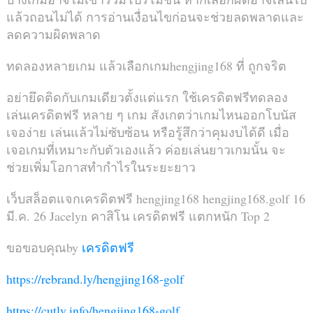
แล้วถอนไม่ได้ การอ่านเงื่อนไขก่อนจะช่วยลดพลาดและ
ลดความผิดพลาด
ทดลองหลายเกม แล้วเลือกเกมhengjing168 ที่ ถูกจริต
อย่ายึดติดกับเกมเดียวตั้งแต่แรก ใช้เครดิตฟรีทดลอง
เล่นเครดิตฟรี หลาย ๆ เกม สังเกตว่าเกมไหนออกโบนัส
เจอง่าย เล่นแล้วไม่ซับซ้อน หรือรู้สึกว่าคุมงบได้ดี เมื่อ
เจอเกมที่เหมาะกับตัวเองแล้ว ค่อยเล่นยาวเกมนั้น จะ
ช่วยเพิ่มโอกาสทำกำไรในระยะยาว
เว็บสล็อตแจกเครดิตฟรี hengjing168 hengjing168.golf 16
มี.ค. 26 Jacelyn คาสิโน เครดิตฟรี แตกหนัก Top 2
ขอขอบคุณby
เครดิตฟรี
https://rebrand.ly/hengjing168-golf
https://cutly.info/hengjing168-golf