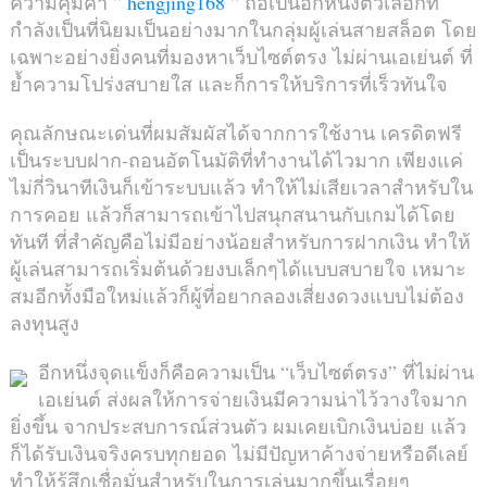
ความคุ้มค่า ”
hengjing168
” ถือเป็นอีกหนึ่งตัวเลือกที่
กำลังเป็นที่นิยมเป็นอย่างมากในกลุ่มผู้เล่นสายสล็อต โดย
เฉพาะอย่างยิ่งคนที่มองหาเว็บไซต์ตรง ไม่ผ่านเอเย่นต์ ที่
ย้ำความโปร่งสบายใส และก็การให้บริการที่เร็วทันใจ
คุณลักษณะเด่นที่ผมสัมผัสได้จากการใช้งาน เครดิตฟรี
เป็นระบบฝาก-ถอนอัตโนมัติที่ทำงานได้ไวมาก เพียงแค่
ไม่กี่วินาทีเงินก็เข้าระบบแล้ว ทำให้ไม่เสียเวลาสำหรับใน
การคอย แล้วก็สามารถเข้าไปสนุกสนานกับเกมได้โดย
ทันที ที่สำคัญคือไม่มีอย่างน้อยสำหรับการฝากเงิน ทำให้
ผู้เล่นสามารถเริ่มต้นด้วยงบเล็กๆได้แบบสบายใจ เหมาะ
สมอีกทั้งมือใหม่แล้วก็ผู้ที่อยากลองเสี่ยงดวงแบบไม่ต้อง
ลงทุนสูง
อีกหนึ่งจุดแข็งก็คือความเป็น “เว็บไซต์ตรง” ที่ไม่ผ่าน
เอเย่นต์ ส่งผลให้การจ่ายเงินมีความน่าไว้วางใจมาก
ยิ่งขึ้น จากประสบการณ์ส่วนตัว ผมเคยเบิกเงินบ่อย แล้ว
ก็ได้รับเงินจริงครบทุกยอด ไม่มีปัญหาค้างจ่ายหรือดีเลย์
ทำให้รู้สึกเชื่อมั่นสำหรับในการเล่นมากขึ้นเรื่อยๆ