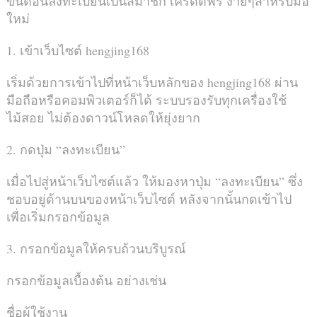
ขั้นตอนลงทะเบียนเป็นสมาชิก เครดิตฟรี ง่ายๆสำหรับมือ
ใหม่
1. เข้าเว็บไซต์ hengjing168
เริ่มด้วยการเข้าไปที่หน้าเว็บหลักของ hengjing168 ผ่าน
มือถือหรือคอมพิวเตอร์ก็ได้ ระบบรองรับทุกเครื่องใช้
ไม้สอย ไม่ต้องดาวน์โหลดให้ยุ่งยาก
2. กดปุ่ม “ลงทะเบียน”
เมื่อไปสู่หน้าเว็บไซต์แล้ว ให้มองหาปุ่ม “ลงทะเบียน” ซึ่ง
ชอบอยู่ด้านบนของหน้าเว็บไซต์ หลังจากนั้นกดเข้าไป
เพื่อเริ่มกรอกข้อมูล
3. กรอกข้อมูลให้ครบถ้วนบริบูรณ์
กรอกข้อมูลเบื้องต้น อย่างเช่น
ชื่อผู้ใช้งาน