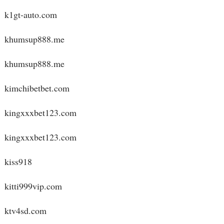
k1gt-auto.com
khumsup888.me
khumsup888.me
kimchibetbet.com
kingxxxbet123.com
kingxxxbet123.com
kiss918
kitti999vip.com
ktv4sd.com