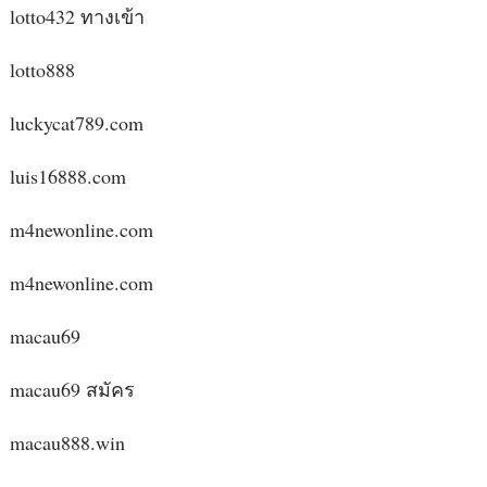
lotto432 ทางเข้า
lotto888
luckycat789.com
luis16888.com
m4newonline.com
m4newonline.com
macau69
macau69 สมัคร
macau888.win