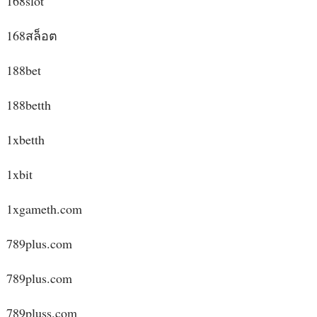
168slot
168สล็อต
188bet
188betth
1xbetth
1xbit
1xgameth.com
789plus.com
789plus.com
789pluss.com