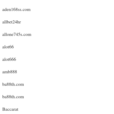
aden168ss.com
allbet24hr
allone745s.com
alot66
alot666
amb888
ba88th.com
ba88th.com
Baccarat