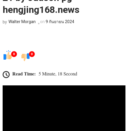
hengjing168.news
Walter Morgan
on
9 กันยายน 2024
by
0
0
Read Time:
5 Minute, 18 Second