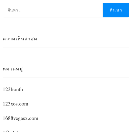
ค
ส
ความเห็นล่าสุด
หมวดหมู่
123lionth
123xos.com
1688vegasx.com