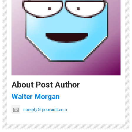
About Post Author
Walter Morgan
noreply@poovault.com