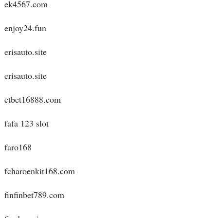
ek4567.com
enjoy24.fun
erisauto.site
erisauto.site
etbet16888.com
fafa 123 slot
faro168
fcharoenkit168.com
finfinbet789.com