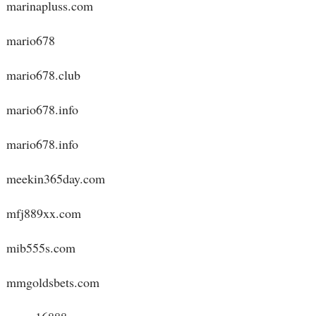
marinapluss.com
mario678
mario678.club
mario678.info
mario678.info
meekin365day.com
mfj889xx.com
mib555s.com
mmgoldsbets.com