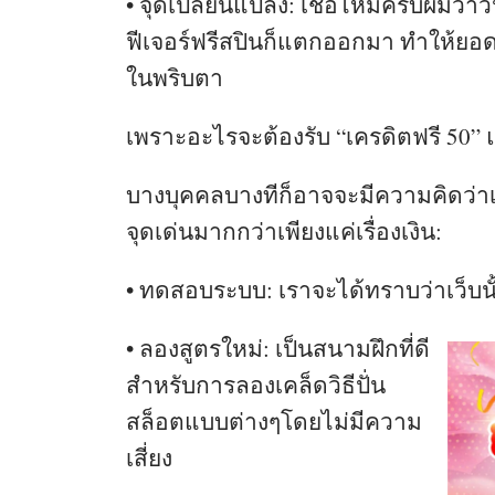
• จุดเปลี่ยนแปลง: เชื่อไหมครับผมว่าวั
ฟีเจอร์ฟรีสปินก็แตกออกมา ทำให้ยอดเ
ในพริบตา
เพราะอะไรจะต้องรับ “เครดิตฟรี 50” แ
บางบุคคลบางทีก็อาจจะมีความคิดว่าเงิ
จุดเด่นมากกว่าเพียงแค่เรื่องเงิน:
• ทดสอบระบบ: เราจะได้ทราบว่าเว็บน
• ลองสูตรใหม่: เป็นสนามฝึกที่ดี
สำหรับการลองเคล็ดวิธีปั่น
สล็อตแบบต่างๆโดยไม่มีความ
เสี่ยง