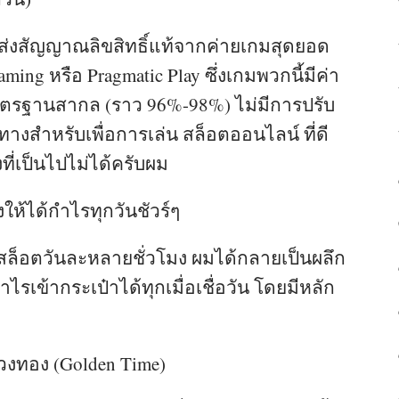
ที่ส่งสัญญาณลิขสิทธิ์แท้จากค่ายเกมสุดยอด
ming หรือ Pragmatic Play ซึ่งเกมพวกนี้มีค่า
็นมาตรฐานสากล (ราว 96%-98%) ไม่มีการปรับ
างสำหรับเพื่อการเล่น สล็อตออนไลน์ ที่ดี
ที่เป็นไปไม่ได้ครับผม
งให้ได้กำไรทุกวันชัวร์ๆ
อสล็อตวันละหลายชั่วโมง ผมได้กลายเป็นผลึก
ไรเข้ากระเป๋าได้ทุกเมื่อเชื่อวัน โดยมีหลัก
ช่วงทอง (Golden Time)