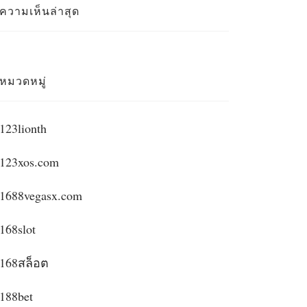
ความเห็นล่าสุด
หมวดหมู่
123lionth
123xos.com
1688vegasx.com
168slot
168สล็อต
188bet