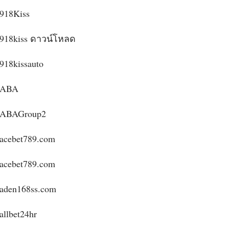
918Kiss
918kiss ดาวน์โหลด
918kissauto
ABA
ABAGroup2
acebet789.com
acebet789.com
aden168ss.com
allbet24hr