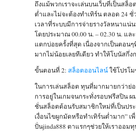
ถึงแม้พวกเราจะเล่นบนเว็บที่เป็นสล็อ
ต่ำและไม่จะต้องทำเทิร์น ตลอด 24 ชั่
เวลาที่ระบบมีการจ่ายรางวัลหนาแน่นที
โดยประมาณ 00.00 น. – 02.30 น. และก็
แตกบ่อยครั้งที่สุด เนื่องจากเป็นตอน
มากไม่น้อยเลยทีเดียว ทำให้โบนัสกึ่
ขั้นตอนที่ 2:
สล็อตออนไลน์
ใช้โปรโมชั
ในการเล่นสล็อต ทุนที่มากมายกว่าย่อม
การอยู่ในเกมจนกระทั่งรอบฟรีสปิน 
ชั่นสล็อตต้อนรับสมาชิกใหม่ที่เป็นประ
เงื่อนไขผูกมัดหรือทำเทิร์นต่ำมาก” 
ปั่นjinda888 ตาแรกๆช่วยให้เราออมท