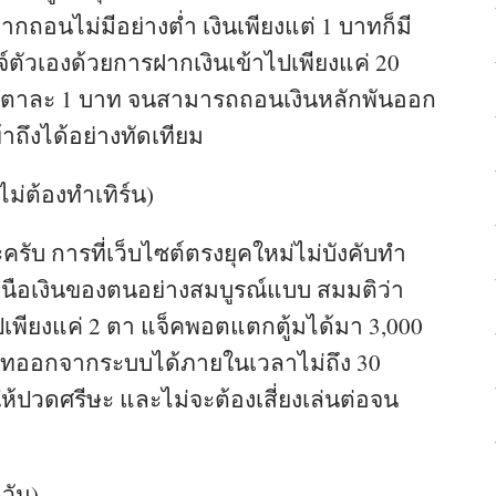
อนไม่มีอย่างต่ำ เงินเพียงแต่ 1 บาทก็มี
วเองด้วยการฝากเงินเข้าไปเพียงแค่ 20
บทตาละ 1 บาท จนสามารถถอนเงินหลักพันออก
าถึงได้อย่างทัดเทียม
ม่ต้องทำเทิร์น)
ครับ การที่เว็บไซต์ตรงยุคใหม่ไม่บังคับทำ
หนือเงินของตนอย่างสมบูรณ์แบบ สมมติว่า
เพียงแค่ 2 ตา แจ็คพอตแตกตู้มได้มา 3,000
ทออกจากระบบได้ภายในเวลาไม่ถึง 30
ห้ปวดศรีษะ และไม่จะต้องเสี่ยงเล่นต่อจน
วัน)