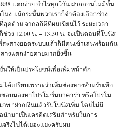
ต888 แตกง่าย กำไรทุกวี่วัน ฝากถอนไม่มีขั้น
วโมง แม้กระนั้นพวกเราก็จำต้องเลือกช่วง
่สุดด้วย จากสถิติที่ผมเขียนไว้ ระยะเวลา
ช่วง 12.00 น. – 13.30 น. จะเป็นตอนที่โบนัส
ๆที่สะสางยอดระบบแล้วก็มีคนเข้าเล่นพร้อมกัน
งกลางแตกง่ายดายมากยิ่งขึ้น
่นให้เป็นประโยชน์เพื่อเพิ่มหน้าตัก
ได้เปรียบเพราะว่าเพิ่มช่องทางสำหรับเพื่อ
ผมชอบมองหาโปรโมชั่นบาคาร่า หรือโปรโม
เภท “ฝากเงินแล้วรับโบนัสเพิ่ม โดยไม่มี
เพื่อนำมาเป็นเครดิตเสริมสำหรับในการ
ุนจริงไปได้เยอะแยะครับผม