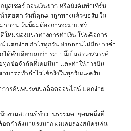
กยูสเซอร์ ถอนเงินยาก หรือบังคับทำเทิร์น
้าต่อตา วันนี้คุณมาถูกทางแล้วขอรับ ใน
์มาก่อน วันนี้ผมต้องการจะมาแชร์
มิติใหม่ของแนวทางการทำเงิน โน่นคือการ
์ แตกง่าย กำไรทุกวัน ฝากถอนไม่มีอย่างต่ำ
อกได้คำเดียวเลยว่า ระบบนี้เป็นสรวงสวรรค์
ยทุกข้อจำกัดที่เคยมีมา และทำให้การปั่น
คนสามารถทำกำไรได้จริงในทุกวันนะครับ
ำการค้นพบระบบสล็อตออนไลน์ แตกง่าย
นพนักงานสถานที่ทำงานธรรมดาๆคนหนึ่งที่
สล็อตกำลังมาแรงมาก ผมเลยลองสมัครเล่น