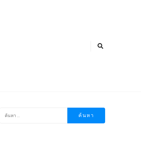
ค้นหา
สำหรับ: