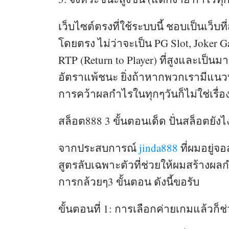
เว็บไซต์ตรงที่ใช้ระบบนี้ ชอบเป็นเว็บ
โดยตรง ไม่ว่าจะเป็น PG Slot, Joker Ga
RTP (Return to Player) ที่สูงและเป
อัตราแพ้ชนะ ยิ่งถ้าหากพวกเรามีแนวท
การคว้าผลกำไรในทุกๆวันก็ไม่ใช่เรื่อง
สล็อต888 3 ขั้นตอนเด็ด ปั่นสล็อตยังไ
จากประสบการณ์
jinda888
ที่ผมอยู่จ
สูตรลับเฉพาะตัวที่ช่วยให้ผมสร้างผลกำ
การกล้วยๆ3 ขั้นตอน ดังนี้ขอรับ
ขั้นตอนที่ 1: การเลือกค่ายเกมแล้วก็