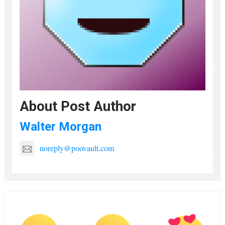
About Post Author
Walter Morgan
noreply@poovault.com