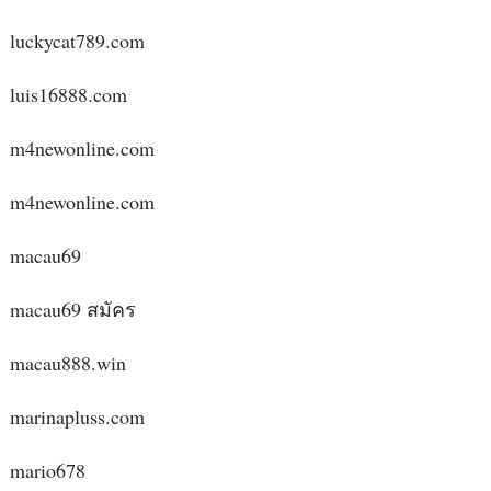
luckycat789.com
luis16888.com
m4newonline.com
m4newonline.com
macau69
macau69 สมัคร
macau888.win
marinapluss.com
mario678