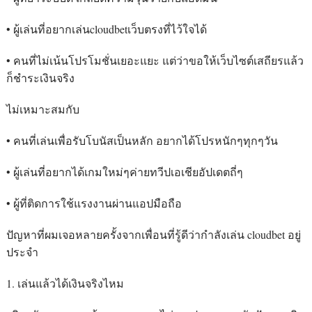
• ผู้เล่นที่อยากเล่นcloudbetเว็บตรงที่ไว้ใจได้
• คนที่ไม่เน้นโปรโมชั่นเยอะแยะ แต่ว่าขอให้เว็บไซต์เสถียรแล้ว
ก็ชำระเงินจริง
ไม่เหมาะสมกับ
• คนที่เล่นเพื่อรับโบนัสเป็นหลัก อยากได้โปรหนักๆทุกๆวัน
• ผู้เล่นที่อยากได้เกมใหม่ๆค่ายทวีปเอเชียอัปเดตถี่ๆ
• ผู้ที่ติดการใช้แรงงานผ่านแอปมือถือ
ปัญหาที่ผมเจอหลายครั้งจากเพื่อนที่รู้ดีว่ากำลังเล่น cloudbet อยู่
ประจำ
1. เล่นแล้วได้เงินจริงไหม