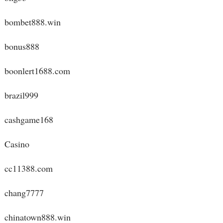
bombet888.win
bonus888
boonlert1688.com
brazil999
cashgame168
Casino
cc11388.com
chang7777
chinatown888.win