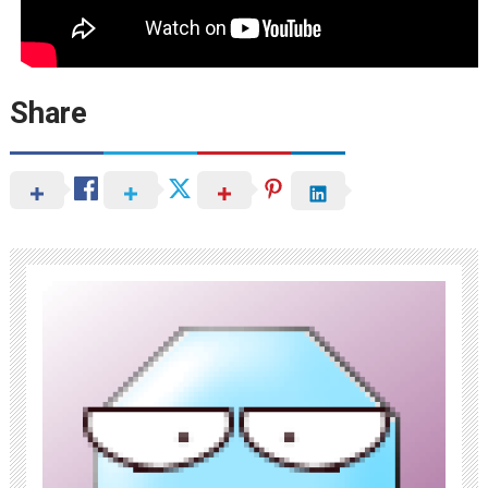
Share