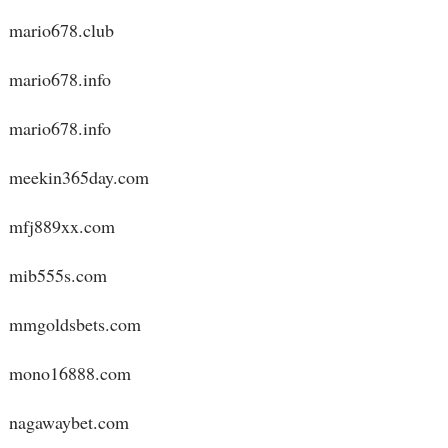
mario678.club
mario678.info
mario678.info
meekin365day.com
mfj889xx.com
mib555s.com
mmgoldsbets.com
mono16888.com
nagawaybet.com