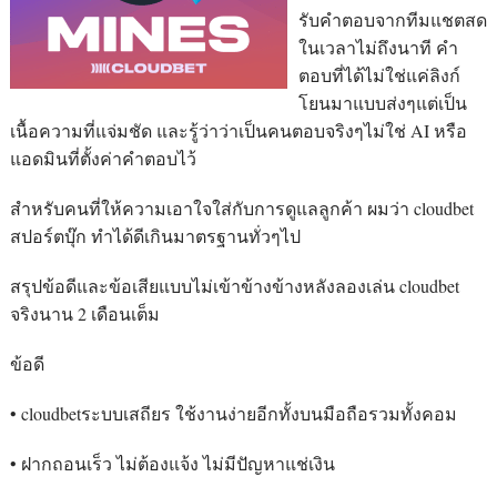
รับคำตอบจากทีมแชตสด
ในเวลาไม่ถึงนาที คำ
ตอบที่ได้ไม่ใช่แค่ลิงก์
โยนมาแบบส่งๆแต่เป็น
เนื้อความที่แจ่มชัด และรู้ว่าว่าเป็นคนตอบจริงๆไม่ใช่ AI หรือ
แอดมินที่ตั้งค่าคำตอบไว้
สำหรับคนที่ให้ความเอาใจใส่กับการดูแลลูกค้า ผมว่า cloudbet
สปอร์ตบุ๊ก ทำได้ดีเกินมาตรฐานทั่วๆไป
สรุปข้อดีและข้อเสียแบบไม่เข้าข้างข้างหลังลองเล่น cloudbet
จริงนาน 2 เดือนเต็ม
ข้อดี
• cloudbetระบบเสถียร ใช้งานง่ายอีกทั้งบนมือถือรวมทั้งคอม
• ฝากถอนเร็ว ไม่ต้องแจ้ง ไม่มีปัญหาแช่เงิน