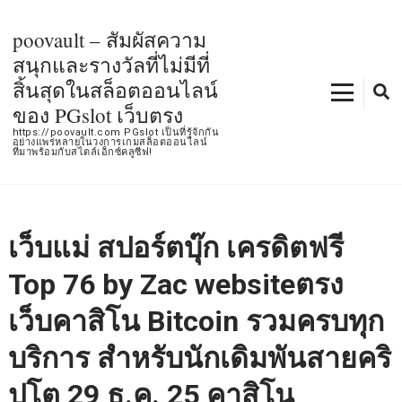
Skip
to
poovault – สัมผัสความ
content
สนุกและรางวัลที่ไม่มีที่
(Press
สิ้นสุดในสล็อตออนไลน์
Enter)
ของ PGslot เว็บตรง
https://poovault.com PGslot เป็นที่รู้จักกัน
อย่างแพร่หลายในวงการเกมสล็อตออนไลน์
ที่มาพร้อมกับสไตล์เอ็กซ์คลูซีฟ!
เว็บแม่ สปอร์ตบุ๊ก เครดิตฟรี
Top 76 by Zac websiteตรง
เว็บคาสิโน Bitcoin รวมครบทุก
บริการ สำหรับนักเดิมพันสายคริ
ปโต 29 ธ.ค. 25 คาสิโน