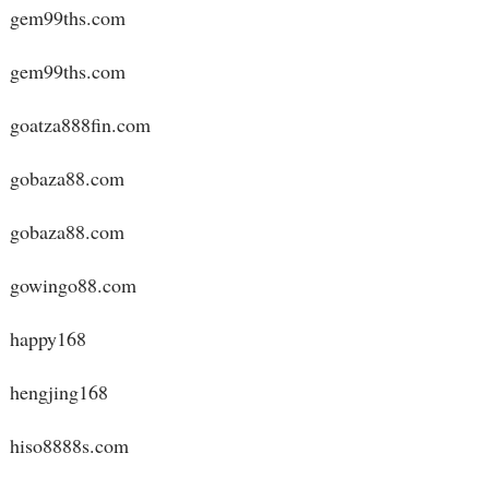
gem99ths.com
gem99ths.com
goatza888fin.com
gobaza88.com
gobaza88.com
gowingo88.com
happy168
hengjing168
hiso8888s.com