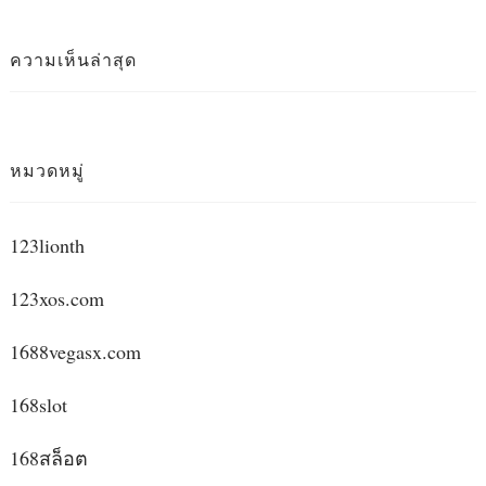
ความเห็นล่าสุด
หมวดหมู่
123lionth
123xos.com
1688vegasx.com
168slot
168สล็อต