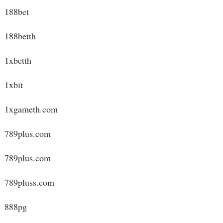
188bet
188betth
1xbetth
1xbit
1xgameth.com
789plus.com
789plus.com
789pluss.com
888pg