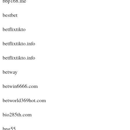
bbp168.me
bestbet
betflixtikto
betflixtikto.info
betflixtikto.info
betway
betwin6666.com
betworld369hot.com
bio285th.com
bng55