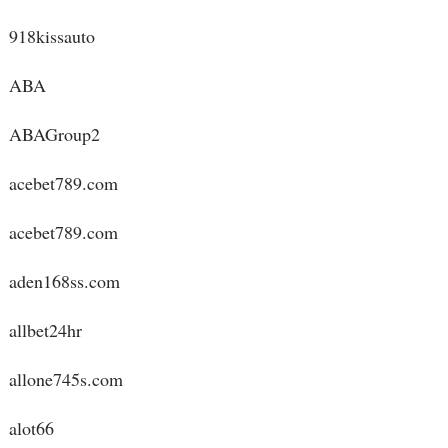
918kissauto
ABA
ABAGroup2
acebet789.com
acebet789.com
aden168ss.com
allbet24hr
allone745s.com
alot66