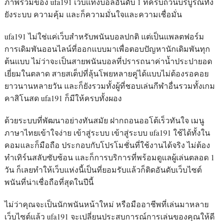
ภาพรวมของ ufa191 เว็บแทงบอลอันดับ 1 ที่ครบถ้วนบริบูรณ์ทั้ง
ยังระบบ ความคุ้ม และก็ความมั่นใจและความเชื่อมั่น
ufa191 ไม่ใช่แค่เว็บสำหรับพนันบอลปกติ แต่เป็นแพลตฟอร์ม
การเดิมพันออนไลน์ที่ออกแบบมาเพื่อตอบปัญหานักเดิมพันทุก
ต้นแบบ ไม่ว่าจะเป็นสายพนันบอลที่ปรารถนาค่าน้ำประปายอด
เยี่ยมในตลาด สายสเต็ปที่ลุ้นโพยหลายคู่ได้แบบไม่ต้องรอคอย
ยาวนานหลายวัน และก็ยังรวมทั้งผู้ที่ชอบเล่นกีฬาอื่นรวมทั้งเกม
คาสิโนสด ufa191 ก็มีให้ครบทั้งผอง
ด้วยระบบที่พัฒนาอย่างทันสมัย ฝากถอนออโต้เร็วทันใจ เมนู
ภาษาไทยเข้าใจง่าย เข้าสู่ระบบ เข้าสู่ระบบ ufa191 ใช้ได้ทั้งใน
คอมและก็มือถือ ประกอบกับโปรโมชั่นที่ใช้งานได้จริง ไม่ต้อง
ทำเทิร์นสลับซับซ้อน และก็การบริการที่พร้อมดูแลผู้เล่นตลอด 1
วัน ก็เลยทำให้เว็บแห่งนี้เป็นที่ยอมรับแล้วก็ติดอันดับเว็บไซต์
พนันที่น่าเชื่อถือที่สุดในปีนี้
ไม่ว่าคุณจะเป็นนักพนันหน้าใหม่ หรือมืออาชีพที่เล่นมาหลาย
เว็บไซต์แล้ว ufa191 จะเปลี่ยนประสบการณ์การเล่นของคุณให้ดี