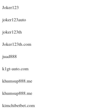
Joker123
joker123auto
joker123th
Joker123th.com
juad888
k1gt-auto.com
khumsup888.me
khumsup888.me
kimchibetbet.com