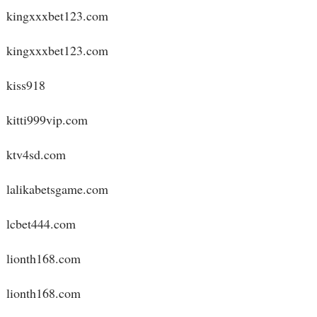
kingxxxbet123.com
kingxxxbet123.com
kiss918
kitti999vip.com
ktv4sd.com
lalikabetsgame.com
lcbet444.com
lionth168.com
lionth168.com