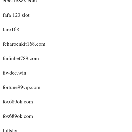
etbet16888.com
fafa 123 slot
faro168
fcharoenkit168.com
finfinbet789.com
fiwdee.win
fortune99vip.com
fox689ok.com
fox689ok.com
fullslot