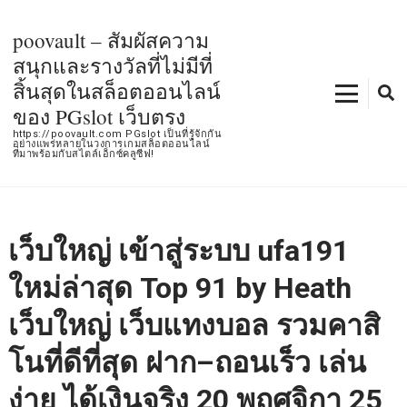
Skip
to
poovault – สัมผัสความ
content
สนุกและรางวัลที่ไม่มีที่
(Press
สิ้นสุดในสล็อตออนไลน์
Enter)
ของ PGslot เว็บตรง
https://poovault.com PGslot เป็นที่รู้จักกัน
อย่างแพร่หลายในวงการเกมสล็อตออนไลน์
ที่มาพร้อมกับสไตล์เอ็กซ์คลูซีฟ!
เว็บใหญ่ เข้าสู่ระบบ ufa191
ใหม่ล่าสุด Top 91 by Heath
เว็บใหญ่ เว็บแทงบอล รวมคาสิ
โนที่ดีที่สุด ฝาก–ถอนเร็ว เล่น
ง่าย ได้เงินจริง 20 พฤศจิกา 25