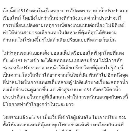
เว็บนี้ufa191ยังเด่นในเรื่องของการอัปเดตราคาค่าน้ำประปาแบบ
เรียลไทม์ โดยยิ่งไปกว่านั้นช่วงที่กำลังแข่ง ค่าน้ำประปาจะมี
การเปลี่ยนแปลงตามเหตุการณ์ของเกมแบบต่อเนื่อง ไม่มีดีเลย์
ทำให้ท่านสามารถเลือกแทงในจังหวะที่คุ้มที่สุดได้ทันตาม
กำหนด ไม่ใช่แค่จิ้มๆไปแล้วเสียเปรียบแบบที่หลายเว็บเป็น
ไม่ว่าคุณจะเล่นบอลเต็ง บอลสเต็ป หรือบอลไลฟ์ ทุกโพยที่แทง
กับ ufa191 ทางเข้า จะได้ผลทดแทนแบบครบถ้วน ไม่มีการหัก
ซ่อน หรือปรับราคาล่วงหน้าให้เสียเปรียบโดยที่ผู้เล่นไม่รู้ตัว นี่
เป็นความโล่งใสที่หาได้ยากจากเว็บไซต์เดิมพันทั่วไป อีกหนึ่งจุด
ที่น่าสนใจเป็นการแทงสเต็ปหลายคู่ ปกติแล้วบางเว็บจะลดค่าน้ำ
ลงเมื่อจำนวนคู่มากขึ้น แต่ เข้าสู่ระบบ ufa191 ยังคงให้ค่าน้ำ
ประปาดีเสมอในทุกคู่ที่เลือกเล่น ทำให้การพนันบอลชุดกับตรงนี้
มีโอกาสทำกำไรสูงกว่าในระยะยาว
โดยรวมแล้ว ufa191 เป็นเว็บที่เข้าใจผู้เล่นจริง ไม่เอาเปรียบ รวม
ทั้งให้ผลตอบแทนที่คุ้มค่าทุกโพยอย่างแท้จริง คนไหนกันแน่ที่