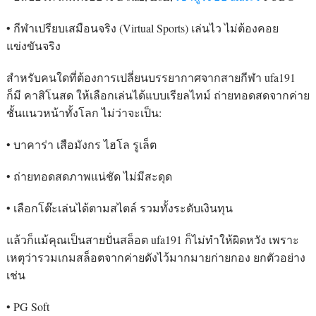
• กีฬาเปรียบเสมือนจริง (Virtual Sports) เล่นไว ไม่ต้องคอย
แข่งขันจริง
สำหรับคนใดที่ต้องการเปลี่ยนบรรยากาศจากสายกีฬา ufa191
ก็มี คาสิโนสด ให้เลือกเล่นได้แบบเรียลไทม์ ถ่ายทอดสดจากค่าย
ชั้นแนวหน้าทั้งโลก ไม่ว่าจะเป็น:
• บาคาร่า เสือมังกร ไฮโล รูเล็ต
• ถ่ายทอดสดภาพแน่ชัด ไม่มีสะดุด
• เลือกโต๊ะเล่นได้ตามสไตล์ รวมทั้งระดับเงินทุน
แล้วก็แม้คุณเป็นสายปั่นสล็อต ufa191 ก็ไม่ทำให้ผิดหวัง เพราะ
เหตุว่ารวมเกมสล็อตจากค่ายดังไว้มากมายก่ายกอง ยกตัวอย่าง
เช่น
• PG Soft