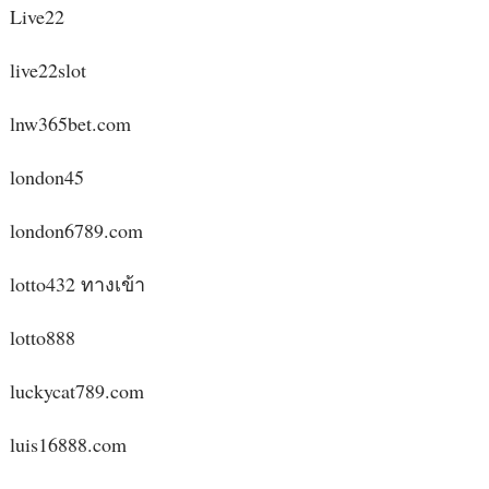
Live22
live22slot
lnw365bet.com
london45
london6789.com
lotto432 ทางเข้า
lotto888
luckycat789.com
luis16888.com