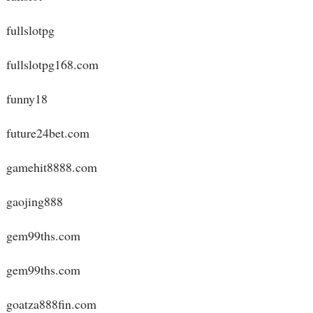
fullslotpg
fullslotpg168.com
funny18
future24bet.com
gamehit8888.com
gaojing888
gem99ths.com
gem99ths.com
goatza888fin.com