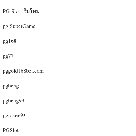
PG Slot เว็บใหม่
pg SuperGame
pg168
pg77
pggold168bet.com
pgheng
pgheng99
pgjoker69
PGSlot