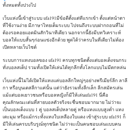
ทั้งหมดทั้งปวงไป
เว็บแห่งนี้เข้าสู่ระบบ ufa191มีข้อดีตั้งแต่ทีแรกเข้า ตั้งแต่หน้าตา
ที่ใช้งานง่าย มีภาษาไทยเต็มระบบ ไปจนถึงระบบฝากถอนที่ไม่
ต้องรอคอยแอดมินสักวินาทีเดียว นอกจากนี้ยังมีบทวิเคราะห์
บอลให้แบบสั้นๆก่อนแข่งอีกด้วย พูดได้ว่าครบในที่เดียวไม่ต้อง
เปิดหลายเว็บไซต์
ระบบการแทงบอลของ ufa191 ครบทุกชนิดตั้งแต่บอลเต็งจนกระ
ทั่งบอลสเต็ป รวมทั้งเปิดให้เล่นได้ทุกลีกทั้งโลกแบบไม่มีตกหล่น
เว็บแห่งนี้ไม่ได้เปิดให้แทงแค่บอลลีกใหญ่ๆอย่างพรีเมียร์ลีก ลาลี
กา หรือบุนเดสลีกาแค่นั้น แต่ว่ายังรวมทั้งลีกเล็ก ลีกสมัครเล่น
แม้แต่บอลเยาวชนหรือบอลหญิงก็มีให้เล่นufa191 นี่คือ
คุณลักษณะเด่นที่สายบอลตัวจริงจะชื่นชอบมากมาย ไม่ว่าจะ
เป็นบอลเต็งแบบ 1 คู่ บอลสเต็ปหลายคู่ หรือแทงแบบสูงต่ำ แทง
เตะมุม หรือแม้กระทั้งแทงใบเหลืองใบแดง เข้าสู่ระบบ ufa191 ก็
มีให้เล่นครบบริบรูณ์ทุกชนิด ไม่ว่าจะเป็นคนชอบเล่นแบบคน