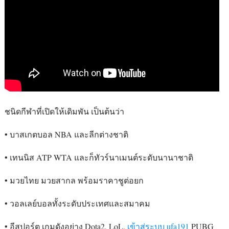
ชนิดกีฬาที่เปิดให้เดิมพัน เป็นต้นว่า
• บาสเกตบอล NBA และลีกต่างชาติ
• เทนนิส ATP WTA และก็ทัวร์นาเมนต์ระดับนานาชาติ
• มวยไทย มวยสากล พร้อมราคาชูต่อยก
• วอลเลย์บอลทั้งระดับประเทศและสมาคม
• อีสปอร์ต เกมดังอย่าง Dota2, LoL,
เข้าสู่ระบบ ufa191
PUBG