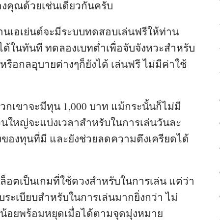
งคุณด้วยเช่นเดียวกันครับ
่านเอเย่นต์จะมีระบบทดสอบเล่นฟรีให้ท่าน
้ในทันที ทดลองเบทต่ำเพื่อจับจังหวะสำหรับ
อกลอุบายต่างๆก็ยังได้ เล่นฟรี ไม่มีค่าใช้
วกเขาจะมีทุน 1,000 บาท แม้กระนั้นก็ไม่มี
วนใหญ่จะแบ่งเวลาสำหรับในการเล่นวันละ
ของทุนที่มี และยังช่วยลดความตึงเครียดได้
มสล็อตเป็นเกมที่ใช้ดวงสำหรับในการเล่น แต่ว่า
ะเบียบสำหรับในการเล่นมากยิ่งกว่า ไม่
อยพร้อมหยุดเมื่อได้ตามจุดมุ่งหมาย