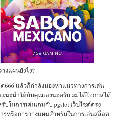
งวางแผนยังไง?
สล็อต666 แล้วก็กำลังมองหาแนวทางการเล่น
ะมาแนะนำให้กับคุณเองนะครับ ผมได้โอกาสได้
ับในการเล่นเกมกับ pgslot เว็บไซต์ตรง
ธีการหรือการวางแผนสำหรับในการเล่นสล็อต