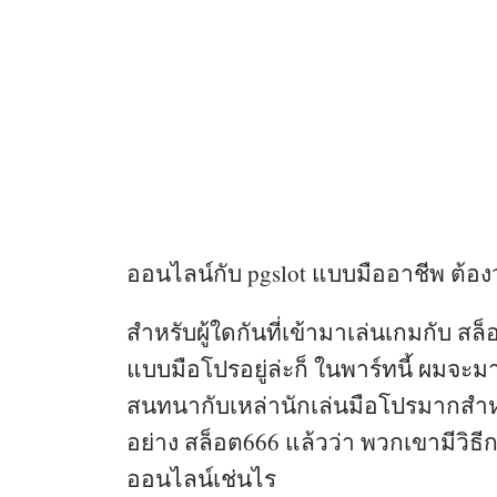
ออนไลน์กับ pgslot แบบมืออาชีพ ต้อ
สำหรับผู้ใดกันที่เข้ามาเล่นเกมกับ 
แบบมือโปรอยู่ล่ะก็ ในพาร์ทนี้ ผมจ
สนทนากับเหล่านักเล่นมือโปรมากสำหร
อย่าง สล็อต666 แล้วว่า พวกเขามีวิ
ออนไลน์เช่นไร