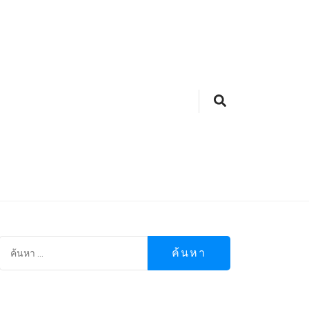
ค้นหา
สำหรับ: