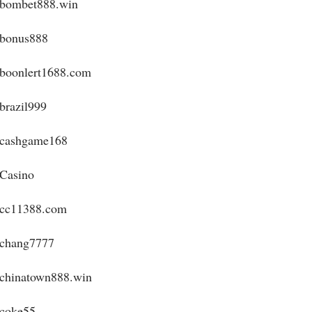
bombet888.win
bonus888
boonlert1688.com
brazil999
cashgame168
Casino
cc11388.com
chang7777
chinatown888.win
coke55