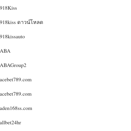
918Kiss
918kiss ดาวน์โหลด
918kissauto
ABA
ABAGroup2
acebet789.com
acebet789.com
aden168ss.com
allbet24hr