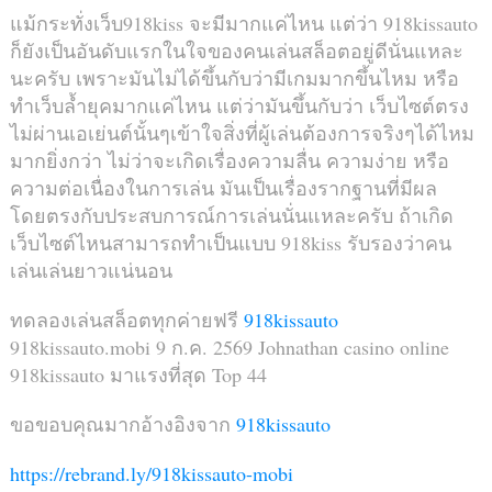
แม้กระทั่งเว็บ918kiss จะมีมากแค่ไหน แต่ว่า 918kissauto
ก็ยังเป็นอันดับแรกในใจของคนเล่นสล็อตอยู่ดีนั่นแหละ
นะครับ เพราะมันไม่ได้ขึ้นกับว่ามีเกมมากขึ้นไหม หรือ
ทำเว็บล้ำยุคมากแค่ไหน แต่ว่ามันขึ้นกับว่า เว็บไซต์ตรง
ไม่ผ่านเอเย่นต์นั้นๆเข้าใจสิ่งที่ผู้เล่นต้องการจริงๆได้ไหม
มากยิ่งกว่า ไม่ว่าจะเกิดเรื่องความลื่น ความง่าย หรือ
ความต่อเนื่องในการเล่น มันเป็นเรื่องรากฐานที่มีผล
โดยตรงกับประสบการณ์การเล่นนั่นแหละครับ ถ้าเกิด
เว็บไซต์ไหนสามารถทำเป็นแบบ 918kiss รับรองว่าคน
เล่นเล่นยาวแน่นอน
ทดลองเล่นสล็อตทุกค่ายฟรี
918kissauto
918kissauto.mobi 9 ก.ค. 2569 Johnathan casino online
918kissauto มาแรงที่สุด Top 44
ขอขอบคุณมากอ้างอิงจาก
918kissauto
https://rebrand.ly/918kissauto-mobi