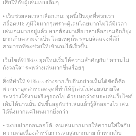
เสียให้กับผู้เล่นแบบเต็มๆ
• เว็บช่วยลดเวลาเลือกเกม: จุดนี้เป็นจุดที่พวกเรา
สล็อต918 ภูมิใจมากๆเพราะผู้เล่นโดยมากไม่ได้มีเวลา
เล่นเกมมากอยู่แล้ว หากต้องมาเสียเวลาเลือกเกมอีกก็ยุ่ง
ยากเกินความจำเป็น โดยเหตุนั้น ระบบจัดแจงที่ดีก็
สามารถที่จะช่วยให้เข้าเกมได้เร็วขึ้น
เว็บไซต์918kiss ยุคใหม่เริ่มให้ความสำคัญกับ “ความไม่
กังวลใจ” ระหว่างเล่นมากขึ้นเรื่อยๆ
สิ่งที่ทำให้ 918kiss ต่างจากเว็บอื่นอย่างเห็นได้ชัดก็คือ
พวกเราอุตสาหะลดจุดที่ทำให้ผู้เล่นไม่ค่อยสบายใจ
ระหว่างใช้งานจริงๆออกไป ด้วยเหตุว่าคนจะเล่นเว็บไซต์
เดิมได้นานนั้น มันขึ้นอยู่กับว่าเล่นแล้วรู้สึกอย่างไร เล่น
ได้นิ่งมากแค่ไหนมากยิ่งกว่า
• ระบบฝากถอนออโต้: คนเล่นมากมายให้ความใส่ใจกับ
ความต่อเนื่องสำหรับการเล่นสูงมากมาย ถ้าหากเว็บ