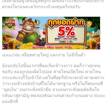
เล็งค่ายนี้อยู่ได้ข้อมูลที่ถูกรวมทั้งนำไปใช้ประกอบกิจการ
ตกลงใจก่อนจะควักกระเป๋าลงทุนจริงขอรับ
slotxo24hr สล็อตค่ายใหญ่ แตกง่าย ไม่มีขั้นต่ำ
ย้อนกลับไปขั้นแรกๆที่ผมเริ่มเข้าวงการ ผมก็ราวทุกคน
ขอรับ ลองถูกลองผิดไปบ่อย ค่ายไหนเปิดใหม่ ค่ายไหน
กระแสแรงก็วิ่งเข้าใส่ แต่ในที่สุดก็มักจะตกม้าตายเพราะ
ว่าระบบข้างหลังบ้านที่ไม่ได้มาตรฐาน หรือไม่ก็พบเกมที่
“ดูดเงิน” จนกระทั่งหน้ามืด จวบจนกระทั่งผมตัดสินใจ
กลับมาสู่สามัญ ทดลองหันมาเล่นค่ายเก๋าเกมอย่าง Slotxo
มองอีกที