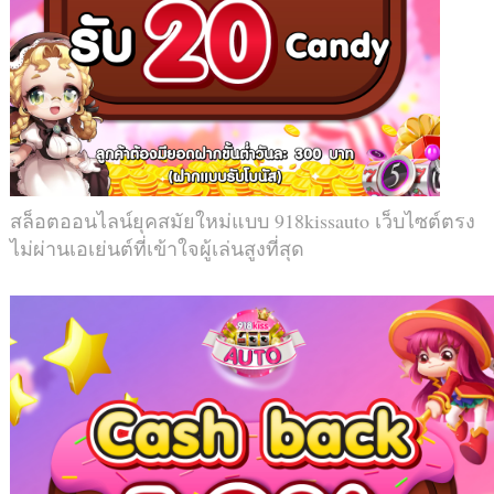
สล็อตออนไลน์ยุคสมัยใหม่แบบ 918kissauto เว็บไซต์ตรง
ไม่ผ่านเอเย่นต์ที่เข้าใจผู้เล่นสูงที่สุด