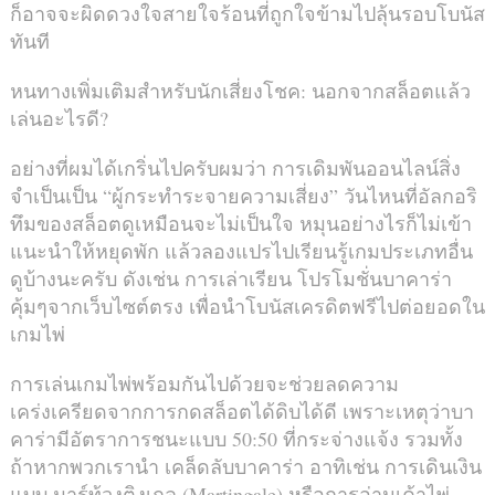
ก็อาจจะผิดดวงใจสายใจร้อนที่ถูกใจข้ามไปลุ้นรอบโบนัส
ทันที
หนทางเพิ่มเติมสำหรับนักเสี่ยงโชค: นอกจากสล็อตแล้ว
เล่นอะไรดี?
อย่างที่ผมได้เกริ่นไปครับผมว่า การเดิมพันออนไลน์สิ่ง
จำเป็นเป็น “ผู้กระทำระจายความเสี่ยง” วันไหนที่อัลกอริ
ทึมของสล็อตดูเหมือนจะไม่เป็นใจ หมุนอย่างไรก็ไม่เข้า
แนะนำให้หยุดพัก แล้วลองแปรไปเรียนรู้เกมประเภทอื่น
ดูบ้างนะครับ ดังเช่น การเล่าเรียน โปรโมชั่นบาคาร่า
คุ้มๆจากเว็บไซต์ตรง เพื่อนำโบนัสเครดิตฟรีไปต่อยอดใน
เกมไพ่
การเล่นเกมไพ่พร้อมกันไปด้วยจะช่วยลดความ
เคร่งเครียดจากการกดสล็อตได้ดิบได้ดี เพราะเหตุว่าบา
คาร่ามีอัตราการชนะแบบ 50:50 ที่กระจ่างแจ้ง รวมทั้ง
ถ้าหากพวกเรานำ เคล็ดลับบาคาร่า อาทิเช่น การเดินเงิน
แบบ มาร์ท้วงติงเกล (Martingale) หรือการอ่านเค้าไพ่