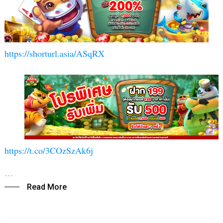
https://shorturl.asia/ASqRX
https://t.co/3COzSzAk6j
…
Read More