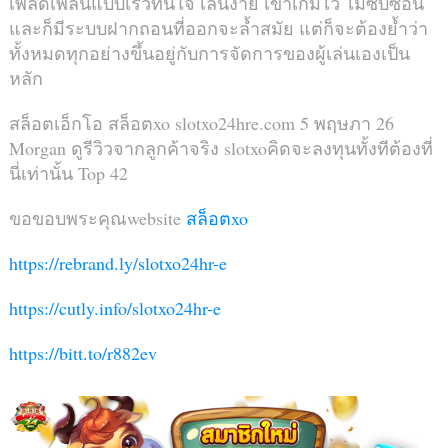
เพลิดเพลินแบบเร็วทันใจ เล่นง่าย เข้าเกมไว ไม่ซับซ้อน
และก็มีระบบฝากถอนที่ออกจะล้ำสมัย แต่ก็จะต้องย้ำว่า
ทั้งหมดทุกอย่างขึ้นอยู่กับการจัดการของผู้เล่นเองเป็น
หลัก
สล็อตเอ็กโอ สล็อตxo slotxo24hre.com 5 พฤษภา 26
Morgan ดูรีวิวจากลูกค้าจริง slotxoคิดจะลงทุนทั้งทีต้องที่
นี่เท่านั้น Top 42
ขอขอบพระคุณwebsite
สล็อตxo
https://rebrand.ly/slotxo24hr-e
https://cutly.info/slotxo24hr-e
https://bitt.to/r882ev