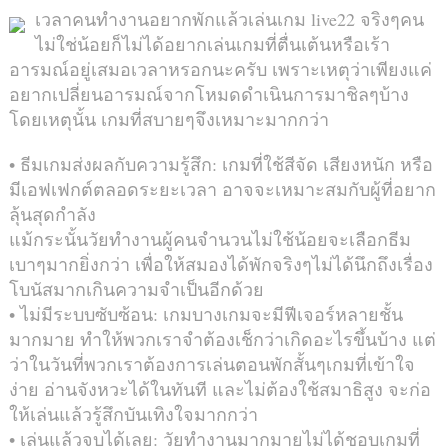
เวลาคนทำงานอยากพักแล้วเล่นเกม live22 จริงๆคน
ไม่ใช่น้อยก็ไม่ได้อยากเล่นเกมที่ตื่นเต้นหรือเร้า
อารมณ์อยู่เสมอเวลาหรอกนะครับ เพราะเหตุว่าเพียงแค่
อยากเปลี่ยนอารมณ์จากโหมดดำเนินการมาชิลๆบ้าง
โดยเหตุนั้น เกมที่สบายๆจึงเหมาะมากกว่า
• ธีมเกมส่งผลกับความรู้สึก: เกมที่ใช้สีจัด เสียงหนัก หรือ
มีเอฟเฟกต์ตลอดระยะเวลา อาจจะเหมาะสมกับผู้ที่อยาก
ลุ้นสุดกำลัง
แม้กระนั้นวัยทำงานผู้คนจำนวนไม่ใช้น้อยจะเลือกธีม
เบาๆมากยิ่งกว่า เพื่อให้สมองได้พักจริงๆไม่ได้นึกถึงเรื่อง
โบนัสมากเกินความจำเป็นอีกด้วย
• ไม่มีระบบซับซ้อน: เกมบางเกมจะมีฟีเจอร์หลายชั้น
มากมาย ทำให้พวกเราจำต้องเช็กว่าเกิดอะไรขึ้นบ้าง แต่
ว่าในวันที่พวกเราต้องการเล่นตอนพักสั้นๆเกมที่เข้าใจ
ง่าย อ่านจังหวะได้ในทันที และไม่ต้องใช้สมาธิสูง จะก่อ
ให้เล่นแล้วรู้สึกบันเทิงใจมากกว่า
• เล่นแล้วจบได้เลย: วัยทำงานมากมายไม่ได้ชอบเกมที่