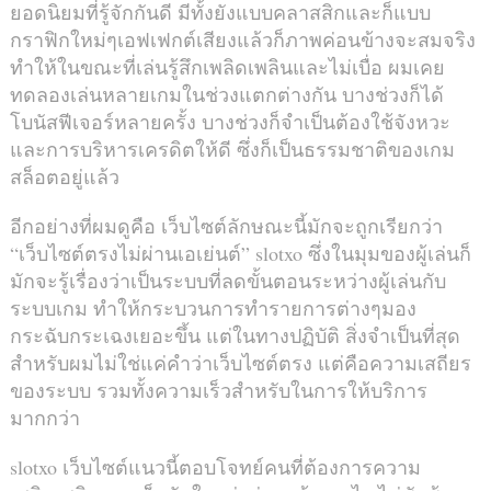
ยอดนิยมที่รู้จักกันดี มีทั้งยังแบบคลาสสิกและก็แบบ
กราฟิกใหม่ๆเอฟเฟกต์เสียงแล้วก็ภาพค่อนข้างจะสมจริง
ทำให้ในขณะที่เล่นรู้สึกเพลิดเพลินและไม่เบื่อ ผมเคย
ทดลองเล่นหลายเกมในช่วงแตกต่างกัน บางช่วงก็ได้
โบนัสฟีเจอร์หลายครั้ง บางช่วงก็จำเป็นต้องใช้จังหวะ
และการบริหารเครดิตให้ดี ซึ่งก็เป็นธรรมชาติของเกม
สล็อตอยู่แล้ว
อีกอย่างที่ผมดูคือ เว็บไซต์ลักษณะนี้มักจะถูกเรียกว่า
“เว็บไซต์ตรงไม่ผ่านเอเย่นต์” slotxo ซึ่งในมุมของผู้เล่นก็
มักจะรู้เรื่องว่าเป็นระบบที่ลดขั้นตอนระหว่างผู้เล่นกับ
ระบบเกม ทำให้กระบวนการทำรายการต่างๆมอง
กระฉับกระเฉงเยอะขึ้น แต่ในทางปฏิบัติ สิ่งจำเป็นที่สุด
สำหรับผมไม่ใช่แค่คำว่าเว็บไซต์ตรง แต่คือความเสถียร
ของระบบ รวมทั้งความเร็วสำหรับในการให้บริการ
มากกว่า
slotxo เว็บไซต์แนวนี้ตอบโจทย์คนที่ต้องการความ