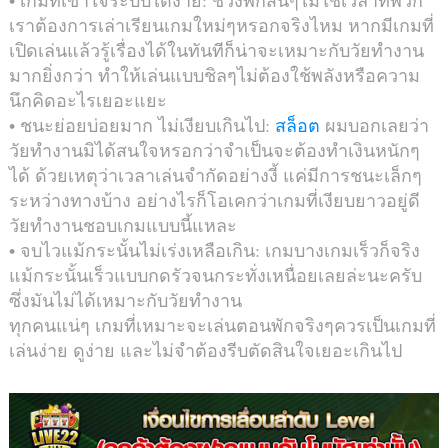
• เกมที่เข้าใจระบบได้ง่าย: ช่วงพักสั้นๆไม่ใช่เวลาที่พวก
เราต้องการเล่าเรียนเกมใหม่ๆหรอกจริงไหม หากมีเกมที่
เปิดเล่นแล้วรู้เรื่องได้ในทันทีก็น่าจะเหมาะกับวัยทำงาน
มากยิ่งกว่า ทำให้เล่นแบบชิลๆไม่ต้องใช้พลังหรือความ
นึกคิดอะไรเยอะแยะ
• ชนะย่อยบ่อยมาก ไม่เงียบเกินไป:
สล็อต
ผมบอกเลยว่า
วัยทำงานมิได้สนใจหรอกว่าจำเป็นจะต้องทำเงินหนักๆ
ได้ ด้วยเหตุว่าเวลาเล่นจำกัดอย่างงี้ แค่มีการชนะเล็กๆ
ระหว่างทางบ้าง อย่างไรก็โอเคกว่าเกมที่เงียบยาวอยู่ดี
วัยทำงานชอบเกมแบบนี้แหละ
• จบไวแม้กระนั้นไม่เร่งเหลือเกิน: เกมบางเกมเร็วก็จริง
แม้กระนั้นเร็วแบบกดรัวจนกระทั่งเหนื่อยเลยล่ะนะครับ
ซึ่งมันไม่ได้เหมาะกับวัยทำงาน
ทุกคนแน่ๆ เกมที่เหมาะจะเล่นตอนพักจริงๆควรเป็นเกมที่
เล่นง่าย ดูง่าย และไม่จำต้องรีบตัดสินใจเยอะเกินไป