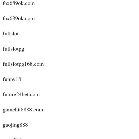
fox689ok.com
fox689ok.com
fullslot
fullslotpg
fullslotpg168.com
funny18
future24bet.com
gamehit8888.com
gaojing888