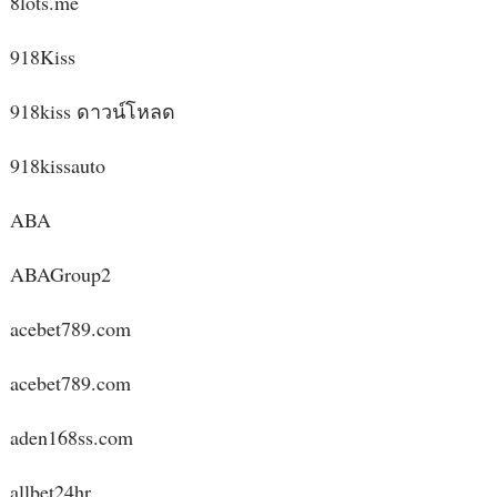
8lots.me
918Kiss
918kiss ดาวน์โหลด
918kissauto
ABA
ABAGroup2
acebet789.com
acebet789.com
aden168ss.com
allbet24hr