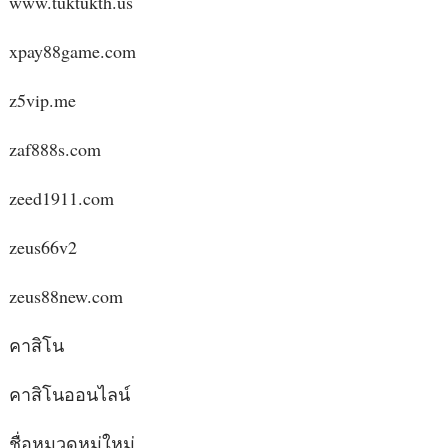
www.tuktukth.us
xpay88game.com
z5vip.me
zaf888s.com
zeed1911.com
zeus66v2
zeus88new.com
คาสิโน
คาสิโนออนไลน์
ชื่อหมวดหมู่ใหม่