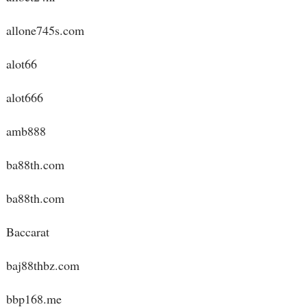
allone745s.com
alot66
alot666
amb888
ba88th.com
ba88th.com
Baccarat
baj88thbz.com
bbp168.me