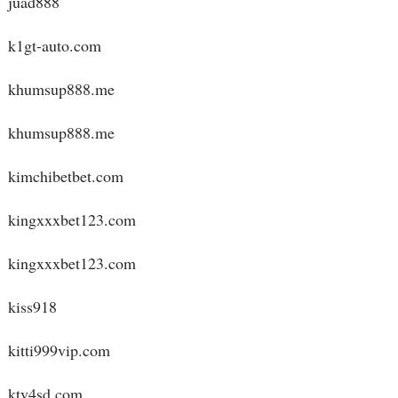
juad888
k1gt-auto.com
khumsup888.me
khumsup888.me
kimchibetbet.com
kingxxxbet123.com
kingxxxbet123.com
kiss918
kitti999vip.com
ktv4sd.com