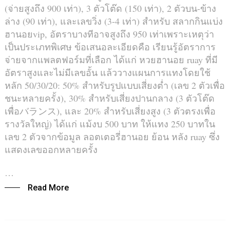
(จ่ายสูงถึง 900 เท่า), 3 ตัวโต๊ด (150 เท่า), 2 ตัวบน-ข้าง
ล่าง (90 เท่า), และเลขวิ่ง (3-4 เท่า) สำหรับ สลากกินแบ่ง
ฮานอยvip, อัตราบางทีอาจสูงถึง 950 เท่าเพราะเหตุว่า
เป็นประเภทพิเศษ ข้อเสนอละเอียดคือ เรียนรู้อัตราการ
จ่ายจากแพลตฟอร์มที่เลือก ได้แก่ หวยฮานอย ruay ที่มี
อัตราสูงและไม่มีเลขอั้น แล้ววางแผนการแทงโดยใช้
หลัก 50/30/20: 50% สำหรับรูปแบบเสี่ยงต่ำ (เลข 2 ตัวเพื่อ
ชนะหลายครั้ง), 30% สำหรับเสี่ยงปานกลาง (3 ตัวโต๊ด
เพื่อバランス), และ 20% สำหรับเสี่ยงสูง (3 ตัวตรงเพื่อ
รางวัลใหญ่) ได้แก่ แม้งบ 500 บาท ให้แทง 250 บาทใน
เลข 2 ตัวจากข้อมูล ลอตเตอรี่ฮานอย ย้อน หลัง ruay ซึ่ง
แสดงเลขออกหลายครั้ง
…
Read More