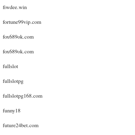
fiwdee.win
fortune99vip.com
fox689ok.com
fox689ok.com
fullslot
fullslotpg
fullslotpg168.com
funny18
future24bet.com