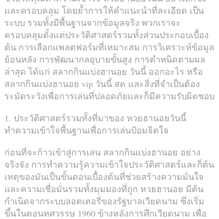
และครอบคลุม โดยย้ำการให้คำแนะนำที่ละเอียด เป็น
ระบบ รวมทั้งมีพื้นฐานจากข้อมูลจริง พวกเราจะ
ครอบคลุมตั้งแต่ประวัติศาสตร์รวมทั้งส่วนประกอบเบื้อง
ต้น การเลือกแพลตฟอร์มที่เหมาะสม การวิเคราะห์ข้อมูล
ย้อนหลัง การพัฒนากลอุบายขั้นสูง การตำหนิดตามผล
ล่าสุด ได้แก่ สลากกินแบ่งฮานอย วันนี้ ออกอะไร หรือ
สลากกินแบ่งฮานอย vip วันนี้ สด และสิ่งที่จำเป็นต้อง
ระมัดระวังเพื่อการเล่นที่ปลอดภัยและก็มีความรับผิดชอบ
1. ประวัติศาสตร์รวมทั้งที่มาของ หวยฮานอยวันนี้
ทำความเข้าใจพื้นฐานเพื่อการเล่นป้อมจิตใจ
ก่อนที่จะก้าวเข้าสู่การเล่น สลากกินแบ่งฮานอย อย่าง
จริงจัง การทำความรู้ความเข้าใจประวัติศาสตร์และก็ต้น
เหตุของมันเป็นขั้นตอนเบื้องต้นที่ช่วยสร้างความมั่นใจ
และความเชื่อมั่นรวมทั้งมุมมองที่ถูก หวยฮานอย มีต้น
กำเนิดจากระบบลอตเตอรี่ของรัฐบาลเวียดนาม ซึ่งเริ่ม
ขึ้นในตอนทศวรรษ 1960 ข้างหลังการศึกเวียดนาม เพื่อ