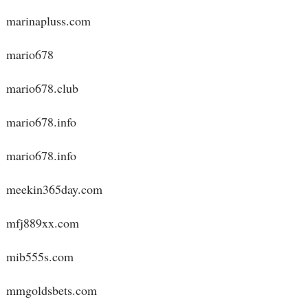
marinapluss.com
mario678
mario678.club
mario678.info
mario678.info
meekin365day.com
mfj889xx.com
mib555s.com
mmgoldsbets.com