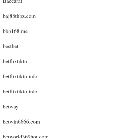
Baccarat
baj88thbz.com
bbp168.me
bestbet
betflixtikto
betflixtikto.info
betflixtikto.info
betway
betwin6666.com
betworld369hot.com