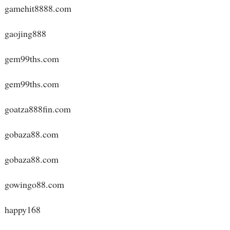
gamehit8888.com
gaojing888
gem99ths.com
gem99ths.com
goatza888fin.com
gobaza88.com
gobaza88.com
gowingo88.com
happy168