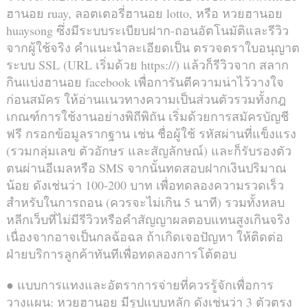
ฮานอย ruay, ลอตเตอรี่ฮานอย lotto, หรือ หวยฮานอย
huaysong ซึ่งมีระบบระเบียบฝาก-ถอนอัตโนมัติและรีวิว
จากผู้ใช้จริง คำแนะนำละเอียดเป็น ตรวจตราใบอนุญาต
ระบบ SSL (URL เริ่มด้วย https://) แล้วก็รีวิวจาก สลาก
กินแบ่งฮานอย facebook เพื่อการันตีความน่าไว้วางใจ
ก่อนสมัคร ให้อ่านแนวทางความเป็นส่วนตัวรวมทั้งกฎ
เกณฑ์การใช้งานอย่างพิถีพิถัน เริ่มด้วยการสมัครบัญชี
ฟรี กรอกข้อมูลรากฐาน เช่น ชื่อผู้ใช้ รหัสผ่านที่แข็งแรง
(รวมกลุ่มเลข ตัวอักษร และสัญลักษณ์) และก็รับรองตัว
ตนผ่านอีเมลหรือ SMS จากนั้นทดสอบฝากเงินปริมาณ
น้อย ดังเช่นว่า 100-200 บาท เพื่อทดลองความรวดเร็ว
สำหรับในการถอน (ควรจะไม่เกิน 5 นาที) รวมทั้งหลบ
หลีกเว็บที่ไม่มีรีวิวหรือคำสัญญาผลตอบแทนสูงเกินจริง
เนื่องจากอาจเป็นกลฉ้อฉล ถ้าเกิดเจอปัญหา ให้ติดต่อ
ฝ่ายบริการลูกค้าทันทีเพื่อทดลองการโต้ตอบ
● แบบการแทงและอัตราการจ่ายที่ควรรู้จักเพื่อการ
วางแผน: หวยฮานอย มีรูปแบบหลัก ดังเช่นว่า 3 ตัวตรง