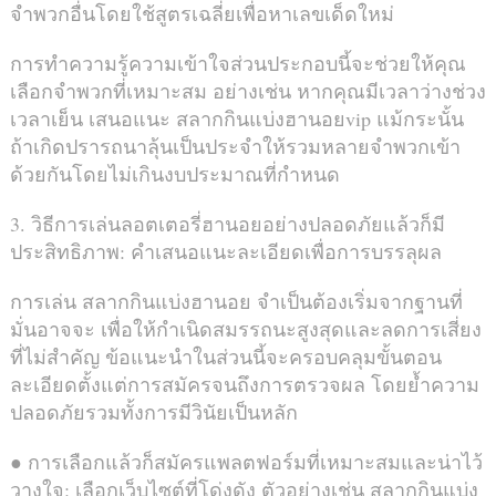
จำพวกอื่นโดยใช้สูตรเฉลี่ยเพื่อหาเลขเด็ดใหม่
การทำความรู้ความเข้าใจส่วนประกอบนี้จะช่วยให้คุณ
เลือกจำพวกที่เหมาะสม อย่างเช่น หากคุณมีเวลาว่างช่วง
เวลาเย็น เสนอแนะ สลากกินแบ่งฮานอยvip แม้กระนั้น
ถ้าเกิดปรารถนาลุ้นเป็นประจำให้รวมหลายจำพวกเข้า
ด้วยกันโดยไม่เกินงบประมาณที่กำหนด
3. วิธีการเล่นลอตเตอรี่ฮานอยอย่างปลอดภัยแล้วก็มี
ประสิทธิภาพ: คำเสนอแนะละเอียดเพื่อการบรรลุผล
การเล่น สลากกินแบ่งฮานอย จำเป็นต้องเริ่มจากฐานที่
มั่นอาจจะ เพื่อให้กำเนิดสมรรถนะสูงสุดและลดการเสี่ยง
ที่ไม่สำคัญ ข้อแนะนำในส่วนนี้จะครอบคลุมขั้นตอน
ละเอียดตั้งแต่การสมัครจนถึงการตรวจผล โดยย้ำความ
ปลอดภัยรวมทั้งการมีวินัยเป็นหลัก
● การเลือกแล้วก็สมัครแพลตฟอร์มที่เหมาะสมและน่าไว้
วางใจ: เลือกเว็บไซต์ที่โด่งดัง ตัวอย่างเช่น สลากกินแบ่ง