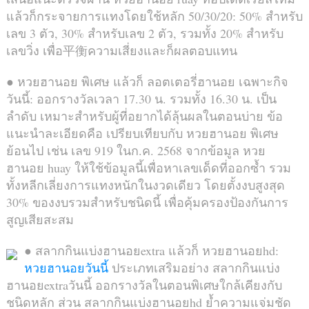
แล้วก็กระจายการแทงโดยใช้หลัก 50/30/20: 50% สำหรับ
เลข 3 ตัว, 30% สำหรับเลข 2 ตัว, รวมทั้ง 20% สำหรับ
เลขวิ่ง เพื่อ平衡ความเสี่ยงและก็ผลตอบแทน
● หวยฮานอย พิเศษ แล้วก็ ลอตเตอรี่ฮานอย เฉพาะกิจ
วันนี้: ออกรางวัลเวลา 17.30 น. รวมทั้ง 16.30 น. เป็น
ลำดับ เหมาะสำหรับผู้ที่อยากได้ลุ้นผลในตอนบ่าย ข้อ
แนะนำละเอียดคือ เปรียบเทียบกับ หวยฮานอย พิเศษ
ย้อนไป เช่น เลข 919 ในก.ค. 2568 จากข้อมูล หวย
ฮานอย huay ให้ใช้ข้อมูลนี้เพื่อหาเลขเด็ดที่ออกซ้ำ รวม
ทั้งหลีกเลี่ยงการแทงหนักในงวดเดียว โดยตั้งงบสูงสุด
30% ของงบรวมสำหรับชนิดนี้ เพื่อคุ้มครองป้องกันการ
สูญเสียสะสม
● สลากกินแบ่งฮานอยextra แล้วก็ หวยฮานอยhd:
หวยฮานอยวันนี้
ประเภทเสริมอย่าง สลากกินแบ่ง
ฮานอยextraวันนี้ ออกรางวัลในตอนพิเศษใกล้เคียงกับ
ชนิดหลัก ส่วน สลากกินแบ่งฮานอยhd ย้ำความแจ่มชัด