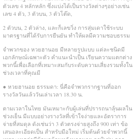
ตัวเลข 4 หลักหลัก ซึ่งแบ่งได้เป็นรางวัลต่างๆอย่างเช่น
เลข 4 ตัว, 3 ตัวบน, 3 ตัวโต๊ด,
2 ตัวบน, 2 ตัวล่าง, และก็เลขวิ่ง การสุ่มเดาใช้ระบบ
มาตรฐานที่ได้รับการยืนยัน ทำให้ผลมีความชอบธรรม
จำพวกของ หวยฮานอย มีหลายรูปแบบ แต่ละชนิดมี
เอกลักษณ์เฉพาะตัว คำแนะนำเป็น เรียนความแตกต่าง
พวกนี้เพื่อเลือกที่เหมาะสมกับระดับความเสี่ยงรวมทั้งใน
ช่วงเวลาที่คุณมี
● หวยฮานอย ธรรมดา: นี่คือจำพวกรากฐานที่ออก
รางวัลวันแล้ววันเล่าเวลา 18.30 น.
ตามเวลาในไทย มันเหมาะกับผู้เล่นที่ปรารถนาลุ้นผลใน
ช่วงเย็น มีแบบอย่างรางวัลที่เข้าใจง่ายและอัตราการ
จ่ายที่สมดุล ดังเช่นว่า 3 ตัวตรงจ่ายสูงถึง 900 เท่า ข้อ
เสนอละเอียดเป็น สำหรับมือใหม่ เริ่มต้นด้วยจำพวกนี้