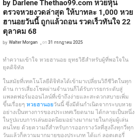
by Darlene Thethao99.com หวยหุ้น
ตรวจหวยงวดล่าสุด ให้บาทละ 1,000 หวย
ฮานอยวันนี้ ถูกแล้วถอน รวดเร็วทันใจ 22
ตุลาคม 68
Walter Morgan
on
31 กรกฎาคม 2025
by
ทำความเข้าใจ หวยฮานอย ยุทธวิธีสำหรับผู้ที่พอใจใน
ยุคดิจิทัล
ในสมัยที่เทคโนโลยีดิจิทัลได้เข้ามาเปลี่ยนวิถีชีวิตในทุก
ด้าน การเสี่ยงโชคผ่านจำนวนก็ได้รับการยกระดับสู่
แพลตฟอร์มออนไลน์ที่เข้าถึงง่ายและสะดวกสบายเพิ่ม
ขึ้นเรื่อยๆ
หวยฮานอย
วันนี้ ซึ่งมีต้นกำเนิดจากระบบหวย
อย่างเป็นทางการของประเทศเวียดนาม ได้กลายเป็นหนึ่ง
ในรูปแบบการเล่นยอดนิยมอย่างมากมายในกลุ่มผู้เล่น
คนไทย ด้วยความถี่สำหรับการออกรางวัลที่สูงถึงทุกวี่ทุก
วันแล้วก็ความมากมายของประเภท ได้แก่ ลอตเตอรี่