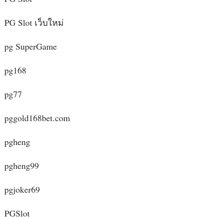
PG Slot เว็บใหม่
pg SuperGame
pg168
pg77
pggold168bet.com
pgheng
pgheng99
pgjoker69
PGSlot