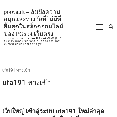
Skip
to
poovault – สัมผัสความ
content
สนุกและรางวัลที่ไม่มีที่
(Press
สิ้นสุดในสล็อตออนไลน์
Enter)
ของ PGslot เว็บตรง
https://poovault.com PGslot เป็นที่รู้จักกัน
อย่างแพร่หลายในวงการเกมสล็อตออนไลน์
ที่มาพร้อมกับสไตล์เอ็กซ์คลูซีฟ!
ufa191 ทางเข้า
ufa191 ทางเข้า
เว็บใหญ่ เข้าสู่ระบบ ufa191 ใหม่ล่าสุด