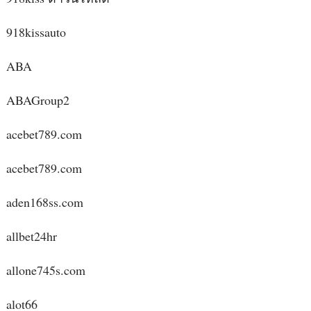
918kissauto
ABA
ABAGroup2
acebet789.com
acebet789.com
aden168ss.com
allbet24hr
allone745s.com
alot66