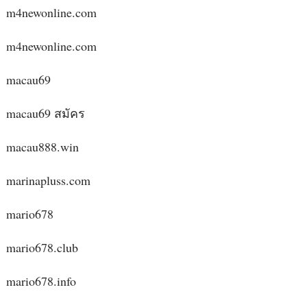
m4newonline.com
m4newonline.com
macau69
macau69 สมัคร
macau888.win
marinapluss.com
mario678
mario678.club
mario678.info