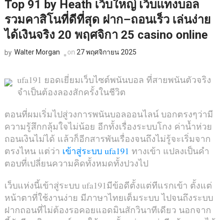
Top 91 by Heath เว็บใหญ่ เว็บแทงบอล
รวมคาสิโนที่ดีที่สุด ฝาก–ถอนเร็ว เล่นง่าย
ได้เงินจริง 20 พฤศจิกา 25 casino online
Walter Morgan
on
27 พฤศจิกายน 2025
by
ufa191 ยอดเยี่ยมเว็บไซต์พนันบอล ที่สายพนันตัวจริง
จำเป็นต้องลองสักครั้งในชีวิต
ตอนที่ผมเริ่มไปสู่วงการพนันบอลออนไลน์ บอกตรงๆว่ามี
ความรู้สึกกลุ้มใจไม่น้อย อีกทั้งเรื่องระบบโกง ค่าน้ำห่วย
ถอนเงินไม่ได้ แล้วก็อีกสารพันเรื่องจนถึงไม่รู้จะเริ่มจาก
ตรงไหน แต่ว่า
เข้าสู่ระบบ ufa191
ทางเข้า แปลงเป็นคำ
ตอบที่เปลี่ยนความคิดทั้งหมดทั้งปวงไป
เว็บแห่งนี้เข้าสู่ระบบ ufa191มีข้อดีตั้งแต่ทีแรกเข้า ตั้งแต่
หน้าตาที่ใช้งานง่าย มีภาษาไทยเต็มระบบ ไปจนถึงระบบ
ฝากถอนที่ไม่ต้องรอคอยแอดมินสักวินาทีเดียว นอกจาก