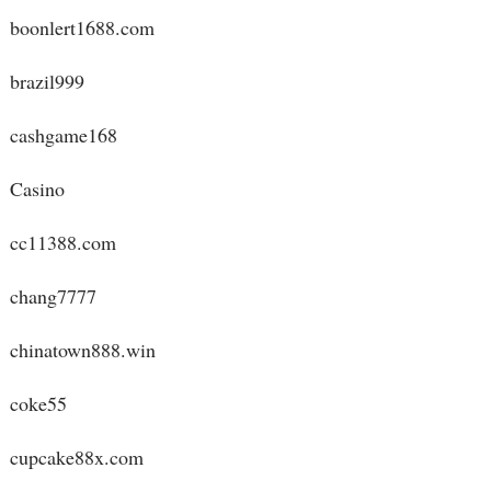
boonlert1688.com
brazil999
cashgame168
Casino
cc11388.com
chang7777
chinatown888.win
coke55
cupcake88x.com