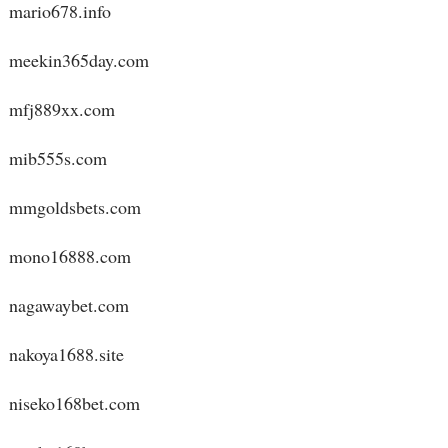
mario678.info
meekin365day.com
mfj889xx.com
mib555s.com
mmgoldsbets.com
mono16888.com
nagawaybet.com
nakoya1688.site
niseko168bet.com