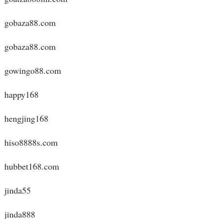
gobaza88.com
gobaza88.com
gowingo88.com
happy168
hengjing168
hiso8888s.com
hubbet168.com
jinda55
jinda888