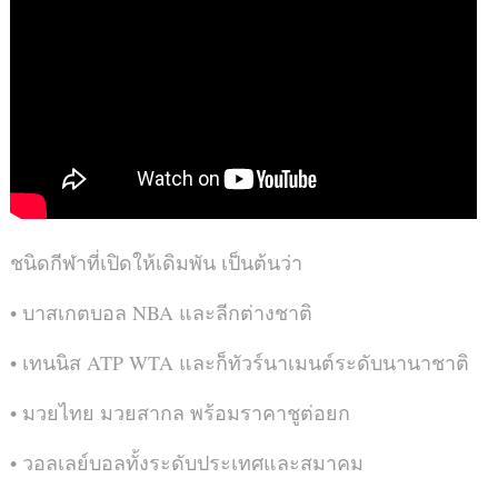
ชนิดกีฬาที่เปิดให้เดิมพัน เป็นต้นว่า
• บาสเกตบอล NBA และลีกต่างชาติ
• เทนนิส ATP WTA และก็ทัวร์นาเมนต์ระดับนานาชาติ
• มวยไทย มวยสากล พร้อมราคาชูต่อยก
• วอลเลย์บอลทั้งระดับประเทศและสมาคม