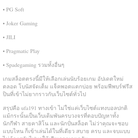
• PG Soft
• Joker Gaming
• JILI
• Pragmatic Play
• Spadegaming รวมทั้งอื่นๆ
เกมสล็อตตรงนี้มีให้เลือกเล่นนับร้อยเกม อัปเดตใหม่
ตลอด โบนัสจัดเต็ม แจ็คพอตแตกบ่อย พร้อมฟีพบร์ฟรีส
ปินที่เข้าไม่ยากราวกับเว็บไซต์ทั่วไป
สรุปคือ ufa191 ทางเข้า ไม่ใช่แค่เว็บไซต์แทงบอลปกติ
แม้กระนั้นเป็นเว็บเดิมพันครบวงจรที่ตอบปัญหาทั้ง
นักกีฬา สายคาสิโน และนักปั่นสล็อต ไม่ว่าคุณจะชอบ
แบบไหน ก็เข้าเล่นได้ในที่เดียว สบาย ครบ และจบแบบ