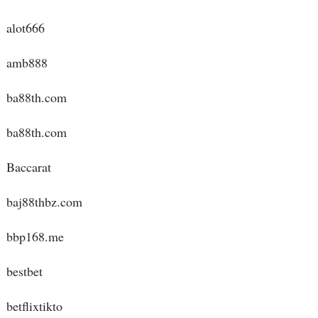
alot666
amb888
ba88th.com
ba88th.com
Baccarat
baj88thbz.com
bbp168.me
bestbet
betflixtikto