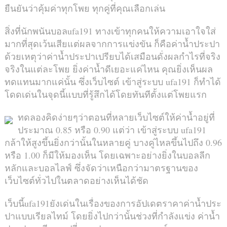
ยืนยันว่าคุ้มค่าทุกโพย ทุกคู่ที่คุณเลือกเล่น
สิ่งที่นักพนันบอลufa191 ทางเข้าทุกคนให้ความเอาใจใส่
มากที่สุดเว้นเสียแต่ผลจากการแข่งขัน ก็คือค่าน้ำประปา
ด้วยเหตุว่าค่าน้ำประปาเปรียบได้เสมือนดั่งผลกำไรที่จริง
จริงในแต่ละโพย ยิ่งค่าน้ำดีเยอะแค่ไหน คุณยิ่งเห็นผล
ทดแทนมากแค่นั้น ซึ่งเว็บไซต์ เข้าสู่ระบบ ufa191 ก็ทำได้
โดดเด่นในจุดนี้แบบที่รู้สึกได้โดยทันทีตั้งแต่โพยแรก
ทดลองคิดง่ายๆว่าตอนที่หลายเว็บไซต์ให้ค่าน้ำอยู่ที่
ประมาณ 0.85 หรือ 0.90 แต่ว่า เข้าสู่ระบบ ufa191
กล้าให้สูงขึ้นยิ่งกว่านั้นในหลายคู่ บางคู่ไหลขึ้นไปถึง 0.96
หรือ 1.00 ก็มีให้มองเห็น โดยเฉพาะอย่างยิ่งในบอลลีก
หลักและบอลไลฟ์ ซึ่งจัดว่าเหนือกว่ามาตรฐานของ
เว็บไซต์ทั่วไปในตลาดอย่างเห็นได้ชัด
เว็บนี้ufa191ยังเด่นในเรื่องของการอัปเดตราคาค่าน้ำประ
ปาแบบเรียลไทม์ โดยยิ่งไปกว่านั้นช่วงที่กำลังแข่ง ค่าน้ำ