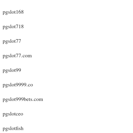
pgslot168
pgslot718
pgslot77
pgslot77.com
pgslot99
pgslot9999.co
pgslot999bets.com
pgslotceo
pgslotfish