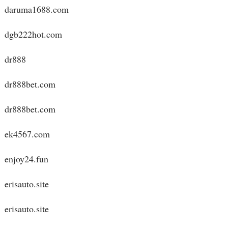
daruma1688.com
dgb222hot.com
dr888
dr888bet.com
dr888bet.com
ek4567.com
enjoy24.fun
erisauto.site
erisauto.site