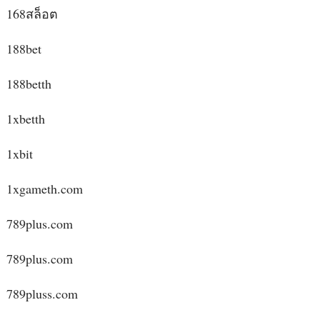
168สล็อต
188bet
188betth
1xbetth
1xbit
1xgameth.com
789plus.com
789plus.com
789pluss.com