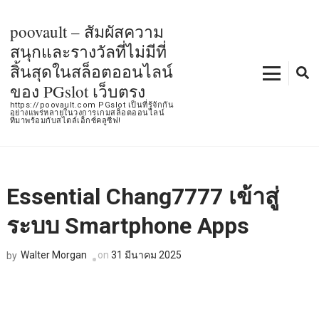
Skip
to
poovault – สัมผัสความ
content
สนุกและรางวัลที่ไม่มีที่
(Press
สิ้นสุดในสล็อตออนไลน์
Enter)
ของ PGslot เว็บตรง
https://poovault.com PGslot เป็นที่รู้จักกัน
อย่างแพร่หลายในวงการเกมสล็อตออนไลน์
ที่มาพร้อมกับสไตล์เอ็กซ์คลูซีฟ!
Essential Chang7777 เข้าสู่
ระบบ Smartphone Apps
Walter Morgan
on
31 มีนาคม 2025
by