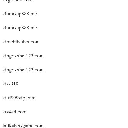
khumsup888.me
khumsup888.me
kimchibetbet.com
kingxxxbet123.com
kingxxxbet123.com
kiss918
kitti999vip.com
ktv4sd.com
lalikabetsgame.com