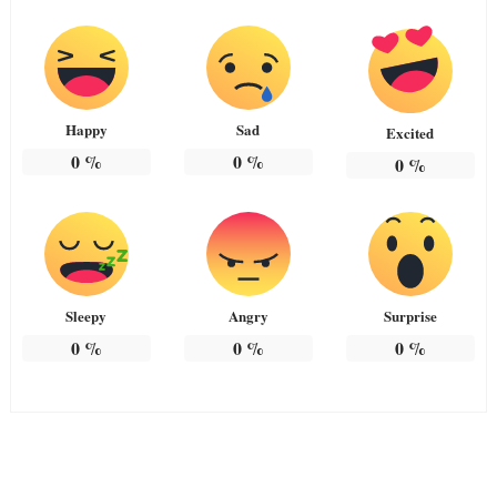
Happy
Sad
Excited
0
%
0
%
0
%
Sleepy
Angry
Surprise
0
%
0
%
0
%