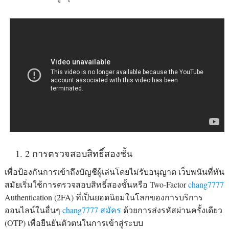
2 การตรวจสอบสิทธิ์สองชั้น
เพื่อป้องกันการเข้าถึงบัญชีผู้เล่นโดยไม่รับอนุญาต เว็บพนันที่ทัน
สมัยเริ่มใช้การตรวจสอบสิทธิ์สองชั้นหรือ Two-Factor
chang7777
Authentication (2FA) ที่เป็นยอดนิยมในโลกของการบริการ
ออนไลน์ในอื่นๆ
chang7777 สมัคร
ด้วยการส่งรหัสผ่านครั้งเดียว
(OTP) เพื่อยืนยันตัวตนในการเข้าสู่ระบบ