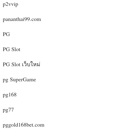
p2vvip
pananthai99.com
PG
PG Slot
PG Slot เว็บใหม่
pg SuperGame
pg168
pg77
pggold168bet.com