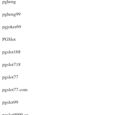
pgheng
pgheng99
pgjoker69
PGSlot
pgslot168
pgslot718
pgslot77
pgslot77.com
pgslot99
pgslot9999.co