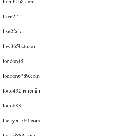
lionth168.com
Live22
live22slot
lnw365bet.com
london45
london6789.com
lotto432 ทางเข้า
lotto888
luckycat789.com
luis16888.com