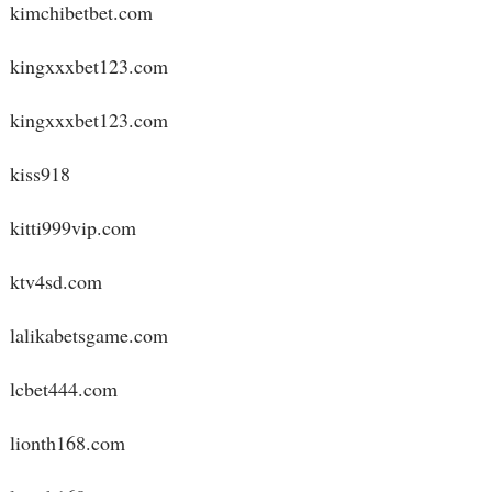
kimchibetbet.com
kingxxxbet123.com
kingxxxbet123.com
kiss918
kitti999vip.com
ktv4sd.com
lalikabetsgame.com
lcbet444.com
lionth168.com