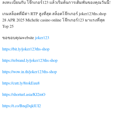
ลงทะเบียนกับ โจ๊กเกอร์123 แล้วเริ่มต้นการเดิมพันของคุณวันนี้!
เกมสล็อตที่มีค่า RTP สูงที่สุด สล็อตโจ๊กเกอร์ joker123ths.shop
28 APR 2025 Michelle casino online โจ๊กเกอร์123 มาแรงที่สุด
Top 25
ขอขอบคุณwebsite
joker123
https://bit.ly/joker123ths-shop
https://rebrand.ly/joker123ths-shop
https://wow.in.th/joker123ths-shop
https://cutt.ly/8rokEuu8
https://shorturl.asia/KI2mO
https://t.co/BnqDqklUI2