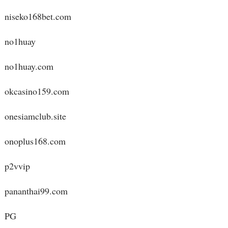
niseko168bet.com
no1huay
no1huay.com
okcasino159.com
onesiamclub.site
onoplus168.com
p2vvip
pananthai99.com
PG