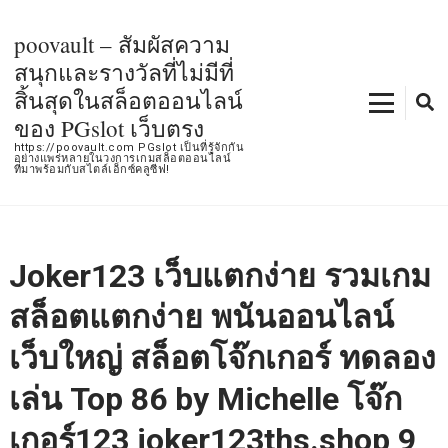
Skip
to
poovault – สัมผัสความ
content
สนุกและรางวัลที่ไม่มีที่
(Press
สิ้นสุดในสล็อตออนไลน์
Enter)
ของ PGslot เว็บตรง
https://poovault.com PGslot เป็นที่รู้จักกัน
อย่างแพร่หลายในวงการเกมสล็อตออนไลน์
ที่มาพร้อมกับสไตล์เอ็กซ์คลูซีฟ!
Joker123 เว็บแตกง่าย รวมเกม
สล็อตแตกง่าย พนันออนไลน์
เว็บใหญ่ สล็อตโจ๊กเกอร์ ทดลอง
เล่น Top 86 by Michelle โจ๊ก
เกอร์123 joker123ths.shop 9