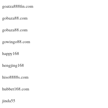
goatza888fin.com
gobaza88.com
gobaza88.com
gowingo88.com
happy168
hengjing168
hiso8888s.com
hubbet168.com
jinda55