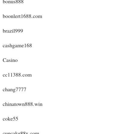
bonus888
boonlert1688.com
brazil999
cashgame168
Casino
cc11388.com
chang7777
chinatown888.win
coke55
cupcake88x.com