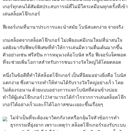
เกอร์ทุกคนได้สัมผัสประสบการณ์ที่ไม่มีใครเหมือนทุกครั้งที่เข้า
เล่นสล็อตโจ๊กเกอร์
ฟีเจอร์เกมที่นานาประการและนำสมัย โบนัสแตกง่าย จ่ายจริง
เกมสล็อตจากสล็อตโจ๊กเกอร์ ไม่เพียงแค่มีเกมใหม่ที่น่าสนใจ
แต่ยังมากับฟีพบร์พิเศษที่ทำให้การเล่นมีความตื่นเต้นมากขึ้น
ตัวอย่างเช่น ฟรีสปิน การหมุนวงล้อโบนัส หรือ ฟีเจอร์แจ็คพอต
ที่จะช่วยเพิ่มโอกาสสำหรับการชนะรางวัลใหญ่ได้โดยตลอด
หนึ่งในข้อดีที่ทำให้สล็อตโจ๊กเกอร์ เป็นที่นิยมอย่างยิ่งคือ โบนัส
แตกง่าย ซึ่งสามารถทำให้ท่านได้รับรางวัลใหญ่อย่างเร็ว โดย
ไม่ต้องรอนาน ด้วยแบบอย่างการแจกโบนัสที่ค่อนข้างบ่อย
ทำให้ผู้เล่นโจ๊กเกอร์123สามารถได้กำไรจากการเล่นสล็อตโจ๊ก
เกอร์ได้อย่างเร็วและก็ได้โอกาสชนะเยอะขึ้นเรื่อยๆ
ไม่จำเป็นที่จะต้องมาวิตกกังวลหรือกลุ้มใจหัวข้อการทำ
ธุรกรรมที่ยุ่งยาก เพราะเหตุว่า สล็อตโจ๊กเกอร์รองรับระบบ