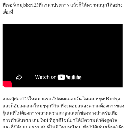
ฟีเจอร์เกมjoker123ที่นานาประการ แล้วก็ให้ความสนุกได้อย่าง
เต็มที่
เกมสjoker123ใหม่มาแรง อัปเดตแต่ละวัน ไม่เคยหยุดปรับปรุง
และก็อัปเดตเกมใหม่ๆทุกวี่วัน ที่จะตอบสนองความต้องการของ
ผู้เล่นที่ไม่ต้องการพลาดความสนุกและก็ช่องทางสำหรับเพื่อ
การทำเงินจาก เกมใหม่ ที่ถูกดีไซน์มาให้มีความน่าดึงดูดใจ
และก็มีต้นแบบการเล่นที่ไม่มีใครเหมือน เพื่อให้ผู้เล่นสล็อตโจ๊ก