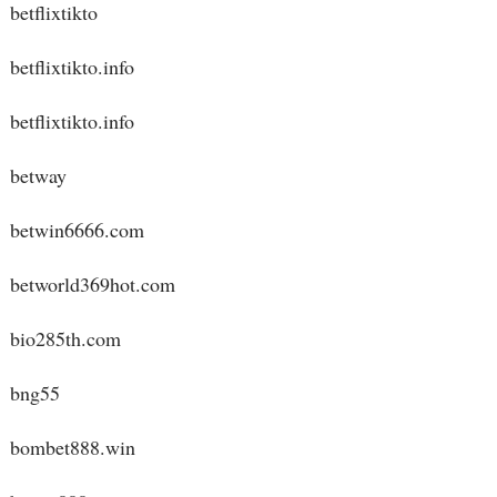
betflixtikto
betflixtikto.info
betflixtikto.info
betway
betwin6666.com
betworld369hot.com
bio285th.com
bng55
bombet888.win