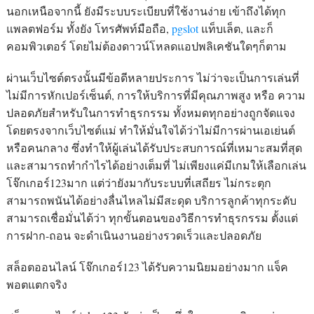
นอกเหนือจากนี้ ยังมีระบบระเบียบที่ใช้งานง่าย เข้าถึงได้ทุก
แพลตฟอร์ม ทั้งยัง โทรศัพท์มือถือ,
pgslot
แท็บเล็ต, และก็
คอมพิวเตอร์ โดยไม่ต้องดาวน์โหลดแอปพลิเคชันใดๆก็ตาม
ผ่านเว็บไซต์ตรงนั้นมีข้อดีหลายประการ ไม่ว่าจะเป็นการเล่นที่
ไม่มีการหักเปอร์เซ็นต์, การให้บริการที่มีคุณภาพสูง หรือ ความ
ปลอดภัยสำหรับในการทำธุรกรรม ทั้งหมดทุกอย่างถูกจัดแจง
โดยตรงจากเว็บไซต์แม่ ทำให้มั่นใจได้ว่าไม่มีการผ่านเอเย่นต์
หรือคนกลาง ซึ่งทำให้ผู้เล่นได้รับประสบการณ์ที่เหมาะสมที่สุด
และสามารถทำกำไรได้อย่างเต็มที่ ไม่เพียงแค่มีเกมให้เลือกเล่น
โจ๊กเกอร์123มาก แต่ว่ายังมากับระบบที่เสถียร ไม่กระตุก
สามารถพนันได้อย่างลื่นไหลไม่มีสะดุด บริการลูกค้าทุกระดับ
สามารถเชื่อมั่นได้ว่า ทุกขั้นตอนของวิธีการทำธุรกรรม ตั้งแต่
การฝาก-ถอน จะดำเนินงานอย่างรวดเร็วและปลอดภัย
สล็อตออนไลน์ โจ๊กเกอร์123 ได้รับความนิยมอย่างมาก แจ็ค
พอตแตกจริง