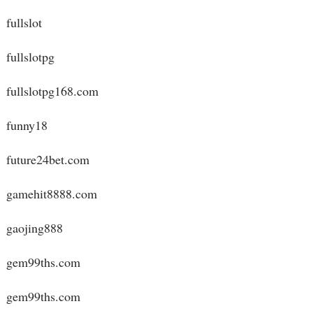
fullslot
fullslotpg
fullslotpg168.com
funny18
future24bet.com
gamehit8888.com
gaojing888
gem99ths.com
gem99ths.com