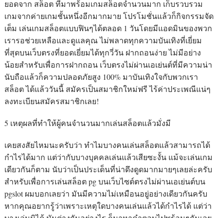
ยอดจาก สล็อต ที่มาพร้อมเกมสล็อตจำนวนมาก เก็บรวบรวม
เกมจากค่ายเกมชั้นหนึ่งอีกมากมาย โปรโมชั่นแล้วก็กิจกรรมจัด
เต็ม เล่นเกมสล็อตแบบฟินๆได้ตลอด 1 วันโดยมีแอดมินของพวก
เรารอช่วยเหลือและดูแลคุณ ไม่พลาดทุกความบันเทิงที่เยี่ยม
ที่สุดบนเว็บตรงที่ยอดเยี่ยมได้ทุกวี่วัน ฝากถอนง่าย ไม่มีอย่าง
น้อยสำหรับเพื่อการฝากถอน เว็บตรงไม่ผ่านเอเย่นต์ที่มีความน่า
นับถือแล้วก็ความปลอดภัยสูง 100% มาบันเทิงใจกับพวกเรา
สล็อต ได้แล้ววันนี้ สมัครเป็นสมาชิกใหม่ฟรี ไร้ค่าประเพณีแน่ๆ
ลงทะเบียนสมัครสมาชิกเลย!
5 เหตุผลที่ทำให้ผู้คนจำนวนมากเล่นสล็อตแล้วมั่งมี
เคยสงสัยไหมนะครับว่า ทำไมบางคนเล่นสล็อตแล้วสามารถได้
กำไรได้มาก แต่ว่ากับบางบุคคลเล่นแล้วเสียซะงั้น แม้จะเล่นเกม
เดียวกันก็ตาม นับว่าเป็นประเด็นที่น่าดึงดูดมากมายๆเลยล่ะครับ
สำหรับเพื่อการเล่นสล็อต pg บนเว็บไซต์ตรงไม่ผ่านเอเย่นต์บน
pgslot ผมบอกเลยว่า มันมีความไม่เหมือนอยู่อย่างเดียวกันครับ
หากคุณอยากรู้ว่าเพราะเหตุใดบางคนเล่นแล้วได้กำไรได้ แต่ว่า
บางเล่นมิได้ มันต่างกันอย่างไร ก็มาหาคำตอบไปพร้อมๆกันเลย