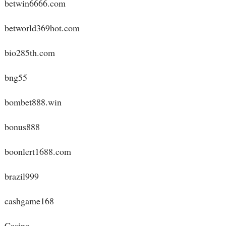
betwin6666.com
betworld369hot.com
bio285th.com
bng55
bombet888.win
bonus888
boonlert1688.com
brazil999
cashgame168
Casino