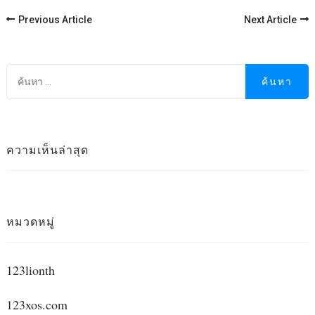
Post
Previous Article
Next Article
Navigation
ค
ส
ความเห็นล่าสุด
หมวดหมู่
123lionth
123xos.com