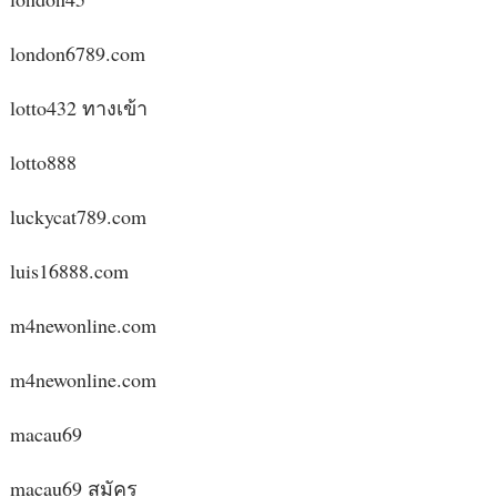
london6789.com
lotto432 ทางเข้า
lotto888
luckycat789.com
luis16888.com
m4newonline.com
m4newonline.com
macau69
macau69 สมัคร