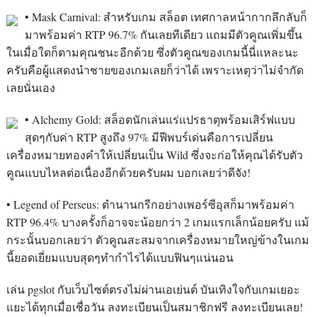
• Mask Carnival: สำหรับเกม สล็อต เทศกาลหน้ากากลึกลับก็
มาพร้อมค่า RTP 96.7% กันเลยทีเดียว แถมมีตัวคูณเพิ่มขึ้น
ในเมื่อใดก็ตามคุณชนะอีกด้วย ซึ่งตัวคูณของเกมนี้นี่แหละนะ
ครับคือผู้แสดงนำชายของเกมเลยก็ว่าได้ เพราะเหตุว่าไม่จำกัด
เลยนั่นเอง
• Alchemy Gold: สล็อตนักเล่นแร่แปรธาตุพร้อมเสิร์ฟแบบ
สุดๆกับค่า RTP สูงถึง 97% มีฟีพบร์เด่นคือการเปลี่ยน
เครื่องหมายทองคำให้เปลี่ยนเป็น Wild ซึ่งจะก่อให้คุณได้รับตัว
คูณแบบไหลต่อเนื่องอีกด้วยครับผม บอกเลยว่าดีจัง!
• Legend of Perseus: ตำนานกรีกอย่างเพอร์ซีอุสก็มาพร้อมค่า
RTP 96.4% บางครั้งก็อาจจะน้อยกว่า 2 เกมแรกเล็กน้อยครับ แม้
กระนั้นบอกเลยว่า ตัวคูณสะสมจากเครื่องหมายใหญ่ข้างในเกม
นี้ยอดเยี่ยมแบบสุดๆทำกำไรได้แบบฟินๆแน่นอน
เล่น pgslot กับเว็บไซต์ตรงไม่ผ่านเอเย่นต์ บันเทิงใจกับเกมเยอะ
แยะได้ทุกเมื่อเชื่อวัน ลงทะเบียนเป็นสมาชิกฟรี ลงทะเบียนเลย!