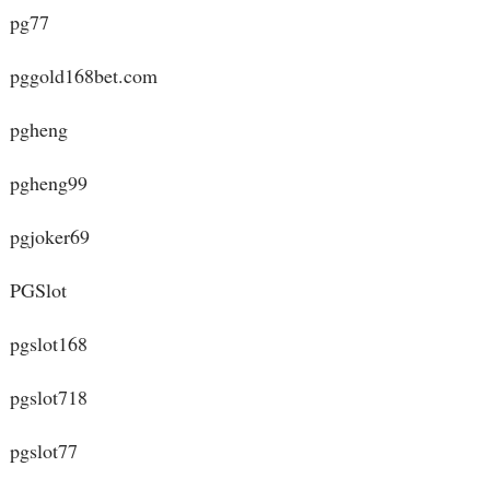
pg77
pggold168bet.com
pgheng
pgheng99
pgjoker69
PGSlot
pgslot168
pgslot718
pgslot77