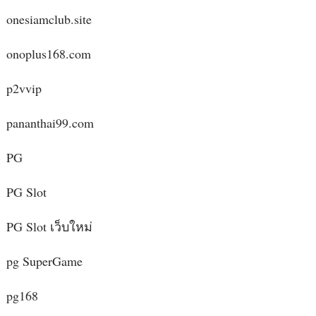
onesiamclub.site
onoplus168.com
p2vvip
pananthai99.com
PG
PG Slot
PG Slot เว็บใหม่
pg SuperGame
pg168