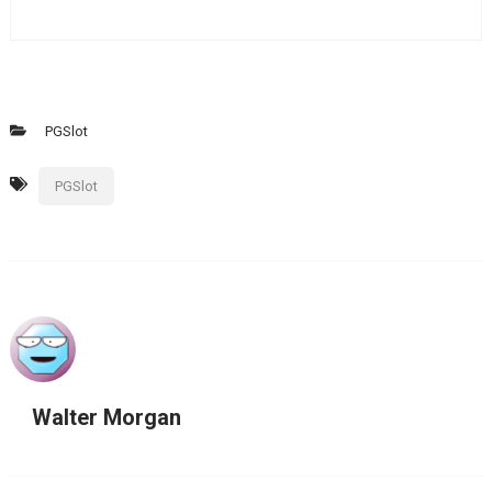
PGSlot
PGSlot
Walter Morgan