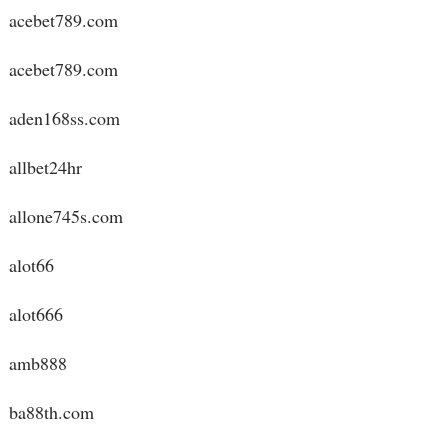
acebet789.com
acebet789.com
aden168ss.com
allbet24hr
allone745s.com
alot66
alot666
amb888
ba88th.com