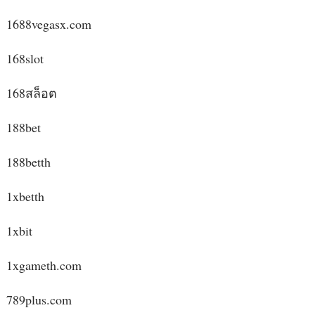
1688vegasx.com
168slot
168สล็อต
188bet
188betth
1xbetth
1xbit
1xgameth.com
789plus.com