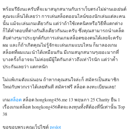
พร้อมรึยังนะครับที่จะมาสนุกสนานกับเราเว็บตรงไม่ผ่านเอเย่นต์
คุณจะเห็นได้เลยว่า การเล่นสล็อตออนไลน์ของนักเล่นแต่ละคน
นั้น แม้จะเล่นเกมเดียวกัน แต่ว่าถ้าใช้เทคนิคหรือวิธีที่แตกต่าง
ก็ได้คำตอบที่ต่างกันสิ่งเดียวกันนะครับ ซึ่งคุณสามารถนำเคล็ด
ลับต่างๆมาประยุกต์กับการเล่นเกมสล็อตของตนได้เลยจ้ะครับ
ผม และก็ถ้าเกิดคุณไม่รู้จักจะเล่นเกมแบบไหน ก็มาลองเกม
สล็อตที่ผมแนะนำได้เหมือนกัน มีเกมสนุกสนานๆเยอะมากที่
บางครั้งก็อาจจะไม่ค่อยมีผู้ใดกันกล่าวถึงเท่าไรนัก แต่ว่าค้ำ
ประกันเลยว่า แตกหนัก
ไม่แพ้เกมดังแน่นอน ถ้าหากคุณสนใจล่ะก็ สมัครเป็นสมาชิก
ใหม่กับพวกเราได้เลยทันที สมัครฟรี สล็อต ลงทะเบียนเลย!
เกม
สล็อต
สล็อต hongkong456.me 13 พฤษภา 25 Charity ยืน 1
เรื่องเกมสล็อต hongkong456คิดจะลงทุนทั้งทีต้องที่นี่เท่านั้น Top
38
ขอขอบพระคุณเว็ปไซต์
pgslot