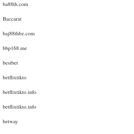
ba88th.com
Baccarat
baj88thbz.com
bbp168.me
bestbet
betflixtikto
betflixtikto.info
betflixtikto.info
betway