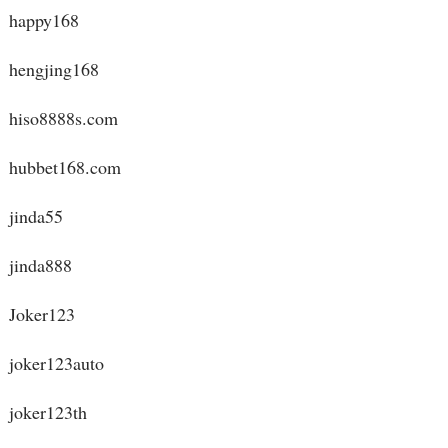
happy168
hengjing168
hiso8888s.com
hubbet168.com
jinda55
jinda888
Joker123
joker123auto
joker123th