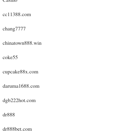
cc11388.com
chang7777
chinatown888.win
coke55
cupcake88x.com
daruma1688.com
dgb222hot.com
dr888
dr888bet.com