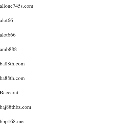
allone745s.com
alot66
alot666
amb888
ba88th.com
ba88th.com
Baccarat
baj88thbz.com
bbp168.me