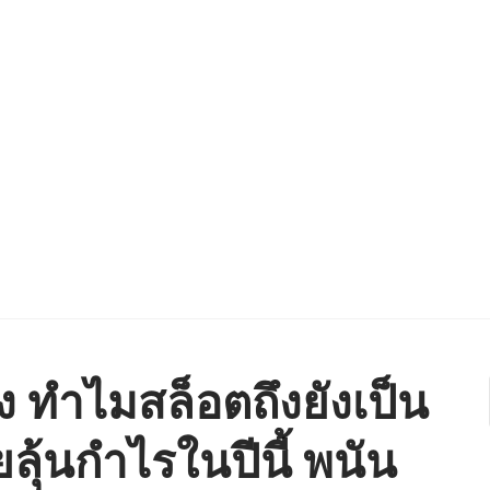
 ทำไมสล็อตถึงยังเป็น
ุ้นกำไรในปีนี้ พนัน