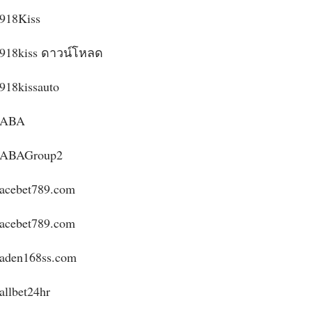
918Kiss
918kiss ดาวน์โหลด
918kissauto
ABA
ABAGroup2
acebet789.com
acebet789.com
aden168ss.com
allbet24hr