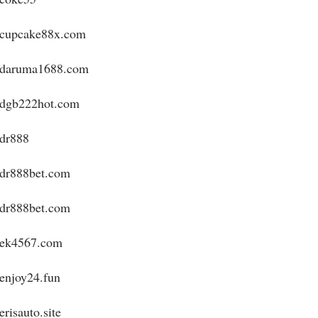
cupcake88x.com
daruma1688.com
dgb222hot.com
dr888
dr888bet.com
dr888bet.com
ek4567.com
enjoy24.fun
erisauto.site