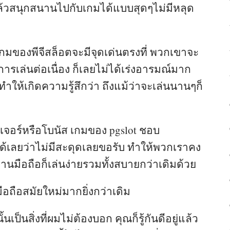
นแล้วสนุกสนานไปกับเกมได้แบบสุดๆไม่มีหลุด
เกมของพีจีสล็อตจะมีจุดเด่นตรงที่ พวกเขาจะ
รเล่นต่อเนื่อง ก็เลยไม่ได้เร่งอารมณ์มาก
ห้เกิดความรู้สึกว่า ถึงแม้ว่าจะเล่นนานๆก็
ฟีเจอร์หรือโบนัส เกมของ pgslot ชอบ
ได้เลยว่าไม่มีสะดุดเลยขอรับ ทำให้พวกเราคง
่นผ่านมือถือก็เล่นง่ายรวมทั้งสบายกว่าเดิมด้วย
ือถือสมัยใหม่มากยิ่งกว่าเดิม
็นสิ่งที่ผมไม่ต้องบอก คุณก็รู้กันดีอยู่แล้ว