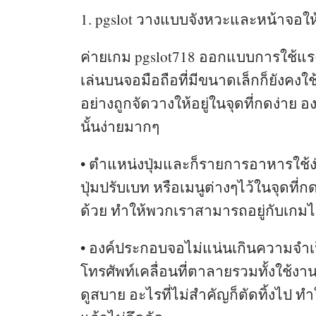
1. pgslot วางแบบจังหวะและหน้าจอให้โ
ค่ายเกม pgslot718 ออกแบบการใช้แรง
เล่นบนจอมือถือที่มีขนาดเล็กก็ยังคงใ
อย่างถูกจัดวางให้อยู่ในจุดที่กดง่าย
นั้นง่ายมากๆ
• ตำแหน่งปุ่มและก็รายการอาหารใช้ง
ปุ่มปรับเบท หรือเมนูต่างๆไว้ในจุดที
ด้วย ทำให้พวกเราสามารถอยู่กับเกมได้
• องค์ประกอบจอไม่แน่นเกินความจำเป
โทรศัพท์เคลื่อนที่ตาลายรวมทั้งใช้งา
ดูสบาย อะไรที่ไม่สำคัญก็ตัดทิ้งไป ทำ