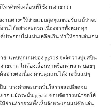
ทรศัพท์เคลื่อนที่ใช้งานง่ายกว่า
งานต่างๆให้ง่ายแบบสุดๆเลยขอรับ แม้ว่าจะ
ช้งานได้อย่างสะดวก เนื่องจากทั้งหมดทุก
 องค์ประกอบไม่แน่นเหลือเกิน ทำให้การเล่นเกม
่าย: แทบทุกเกมของ pg718 จะจัดวางปุ่มสปิน
่กดง่ายมาก ไม่ต้องเลื่อนหาหรือกดพลาดบ่อยๆ
อย่างต่อเนื่อง ควบคุมเกมได้ง่ายขึ้นแน่ๆ
็น: บางค่ายจะบากบั่นใส่รายละเอียดจน
นยาก แม้กระนั้น pgslot ชอบจัดวางหน้าจอให้
ให้อ่านง่ายรวมทั้งเห็นจังหวะเกมแน่ชัด เล่น