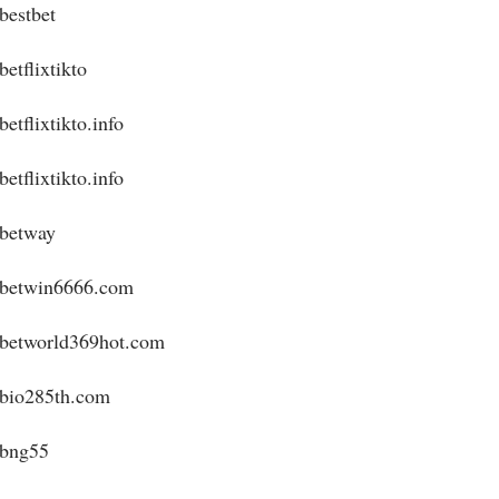
bestbet
betflixtikto
betflixtikto.info
betflixtikto.info
betway
betwin6666.com
betworld369hot.com
bio285th.com
bng55