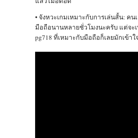
แล้วไม่อึดอัด
• จังหวะเกมเหมาะกับการเล่นสั้น: คนเ
มือถือนานหลายชั่วโมงนะครับ แต่จะเพี
pg718 ที่เหมาะกับมือถือก็เลยมักเข้า