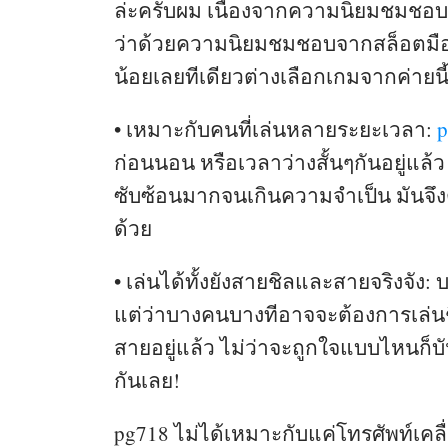
ล่ะครับผม เนื่องจากความนิยมชมชอบขอ
ว่าด้วยความนิยมชมชอบจากสล็อตมือถือ
น้อยเลยทีเดียวต่างเลือกเกมจากค่ายนี้ท
• เหมาะกับคนที่เล่นหลายระยะเวลา:
p
ก่อนนอน หรือเวลาว่างสั้นๆกันอยู่แล้ว 
ซับซ้อนมากจนเกินความจำเป็น มันจึ
ด้วย
• เล่นได้ทั้งยังสายชิลและสายจริงจัง
แต่ว่าบางคนบางทีอาจจะต้องการเล่นชิลๆ
สายอยู่แล้ว ไม่ว่าจะถูกใจแบบไหนก็
กันเลย!
pg718 ไม่ได้เหมาะกับแค่โทรศัพท์เคลื่