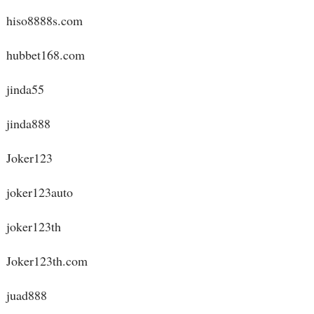
hiso8888s.com
hubbet168.com
jinda55
jinda888
Joker123
joker123auto
joker123th
Joker123th.com
juad888