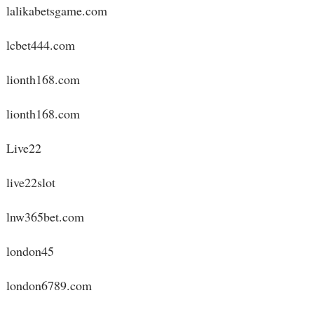
lalikabetsgame.com
lcbet444.com
lionth168.com
lionth168.com
Live22
live22slot
lnw365bet.com
london45
london6789.com