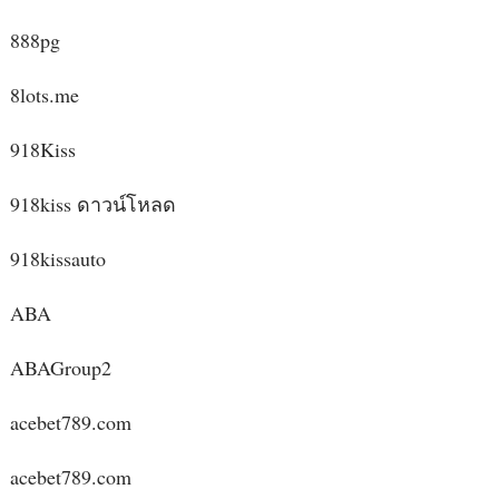
888pg
8lots.me
918Kiss
918kiss ดาวน์โหลด
918kissauto
ABA
ABAGroup2
acebet789.com
acebet789.com