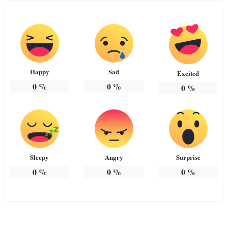
Happy
Sad
Excited
0
%
0
%
0
%
Sleepy
Angry
Surprise
0
%
0
%
0
%