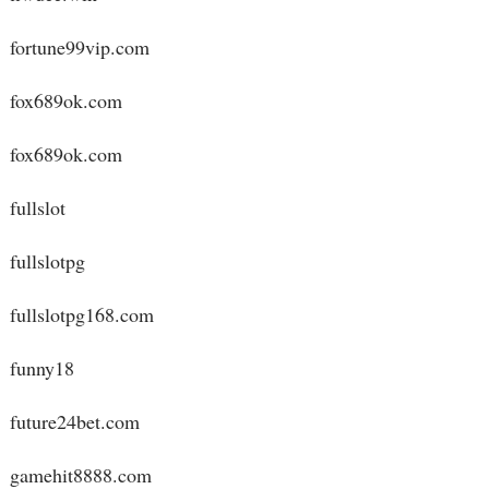
fortune99vip.com
fox689ok.com
fox689ok.com
fullslot
fullslotpg
fullslotpg168.com
funny18
future24bet.com
gamehit8888.com