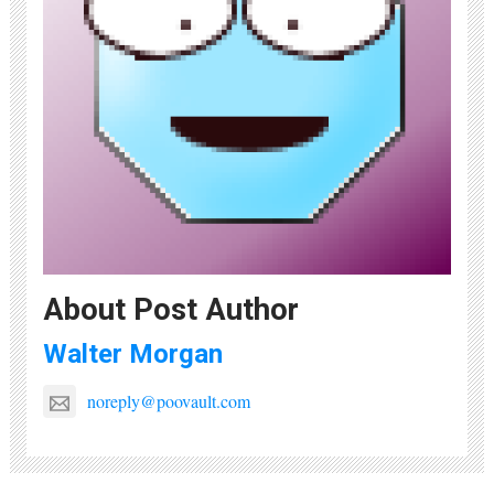
About Post Author
Walter Morgan
noreply@poovault.com