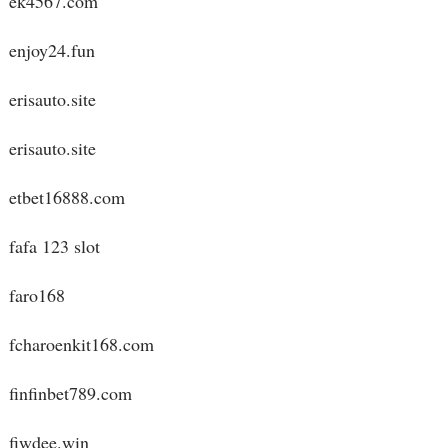
ek4567.com
enjoy24.fun
erisauto.site
erisauto.site
etbet16888.com
fafa 123 slot
faro168
fcharoenkit168.com
finfinbet789.com
fiwdee.win