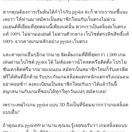
หากคุณต้องการเริ่มต้นได้กำไรกับ pgslot ล่ะก็ พวกเราขอชี้แนะ
เลยว่า ให้ท่านมาสมัครเป็นสมาชิกใหม่กับเว็บตรงไม่ผ่าน
เอเย่นต์ที่เยี่ยมที่สุดตอนนี้เพียงแค่นั้น พวกเราเป็นสล็อตเว็บตรง
แท้ 100% ไม่ผ่านเอเย่นต์ ไม่ผ่านตัวกลาง เว็บไซต์ตรงลิขสิทธิ์แท้
100% จากค่ายเกมหลักอย่าง pgslot เว็บตรง
และค่ายเกมอื่นๆอีกมากมาย จัดเต็มเกมที่ดีที่สุดกว่า 1,000 เกม
เล่นผ่านเว็บไซต์ pgslot ได้ ไม่ต้องดาวน์โหลดหรือติดตั้ง โปรโม
ชั่นเครดิตฟรีมากมายแน่นอน สมัครเป็นสมาชิกใหม่ก็รับเครดิต
ฟรีได้ทันทีอีกด้วย รับประกันเกมสล็อตแตกหนักแตกจริงแน่นอน
อย่าคอยช้า! ลงทะเบียนเป็นสมาชิกใหม่กับเราได้แล้ววันนี้
สนุกสนานกับเกมที่ชอบได้ทุกวี่ทุกวันแน่ๆ สมัครเลย!
เพราะเหตุไรเกม pgslot แบบ 3D ถึงเป็นที่นิยมมากกว่าเกมสล็อต
แบบอื่น?
ถ้าคุณเล่น pgslot99 มานาน คุณจะรู้เลยขอรับว่า เกมสล็อตแบบ