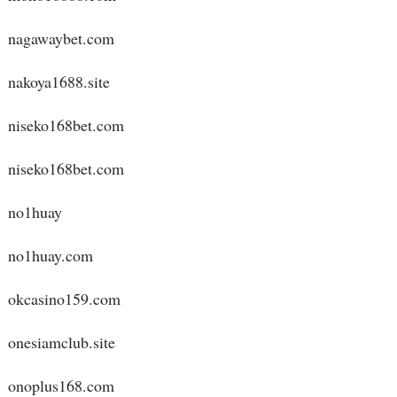
nagawaybet.com
nakoya1688.site
niseko168bet.com
niseko168bet.com
no1huay
no1huay.com
okcasino159.com
onesiamclub.site
onoplus168.com