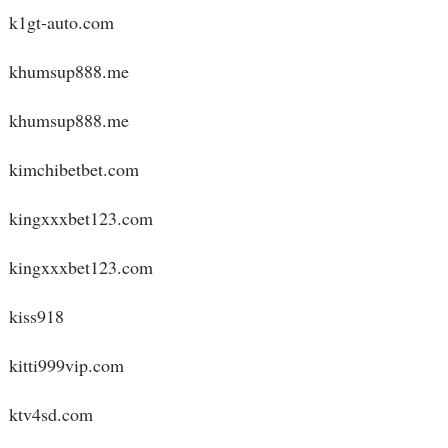
k1gt-auto.com
khumsup888.me
khumsup888.me
kimchibetbet.com
kingxxxbet123.com
kingxxxbet123.com
kiss918
kitti999vip.com
ktv4sd.com