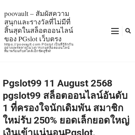
Skip
to
poovault – สัมผัสความ
content
สนุกและรางวัลที่ไม่มีที่
(Press
สิ้นสุดในสล็อตออนไลน์
Enter)
ของ PGslot เว็บตรง
https://poovault.com PGslot เป็นที่รู้จักกัน
อย่างแพร่หลายในวงการเกมสล็อตออนไลน์
ที่มาพร้อมกับสไตล์เอ็กซ์คลูซีฟ!
Pgslot99 11 August 2568
pgslot99 สล็อตออนไลน์อันดับ
1 ที่ครองใจนักเดิมพัน สมาชิก
ใหม่รับ 250% ยอดเล็กยอดใหญ่
เงินเข้าแน่นอนPgslot,