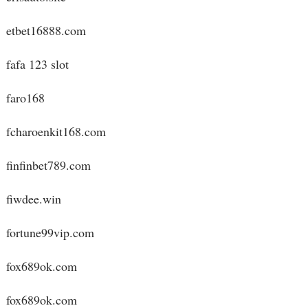
etbet16888.com
fafa 123 slot
faro168
fcharoenkit168.com
finfinbet789.com
fiwdee.win
fortune99vip.com
fox689ok.com
fox689ok.com