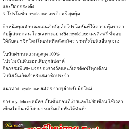
และป๊อกกระเด้ง
3. โปรโมชั่น royaleluxe เครดิตฟรี สุดคุ้ม
อีกหนึ่งคุณลักษณะเด่นสำคัญคือโปรโมชั่นที่ให้ความคุ้มราคา
กับผู้เล่นทุกคน โดยเฉพาะอย่างยิ่ง royaleluxe เครดิตฟรี ที่มอบ
ให้กับสมาชิกใหม่โดยทันทีหลังสมัคร รวมทั้งโบนัสอื่นๆเช่น:
โบนัสฝากหนแรกสูงสุด 100%
โปรโมชั่นคืนยอดเสียทุกสัปดาห์
กิจกรรมพิเศษ แจกของรางวัลและก็เครดิตฟรีทุกเดือน
โบนัสวันเกิดสำหรับสมาชิกประจำ
แนวทาง royaleluxe สมัคร ง่ายๆสำหรับมือใหม่
การ royaleluxe สมัคร เป็นขั้นตอนที่ง่ายและไม่ซับซ้อน ใช้เวลา
เพียงไม่กี่นาทีก็สามารถเริ่มเดิมพันได้ทันที: