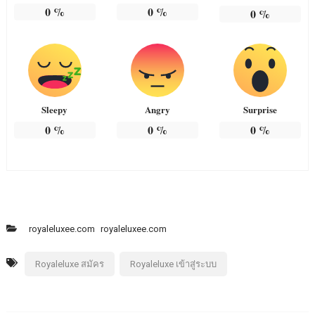
0
%
0
%
0
%
Sleepy
Angry
Surprise
0
%
0
%
0
%
royaleluxee.com
royaleluxee.com
Royaleluxe สมัคร
Royaleluxe เข้าสู่ระบบ