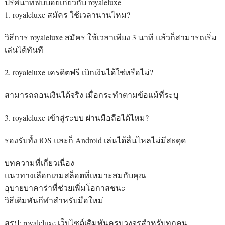
ปริศนาที่พบบ่อยเกี่ยวกับ royaleluxe
1. royaleluxe สมัคร ใช้เวลานานไหม?
วิธีการ royaleluxe สมัคร ใช้เวลาเพียง 3 นาที แล้วก็สามารถเริ่ม
เล่นได้ทันที
2. royaleluxe เครดิตฟรี เบิกเงินได้ใช่หรือไม่?
สามารถถอนเงินได้จริง เมื่อกระทำตามข้อแม้ที่ระบุ
3. royaleluxe เข้าสู่ระบบ ผ่านมือถือได้ไหม?
รองรับทั้ง iOS และก็ Android เล่นได้ลื่นไหลไม่มีสะดุด
บทความที่เกี่ยวเนื่อง
แนวทางเลือกเกมสล็อตที่เหมาะสมกับคุณ
อุบายบาคาร่าที่ช่วยเพิ่มโอกาสชนะ
วิธีเดิมพันกีฬาสำหรับมือใหม่
สรุป: royaleluxe เว็บไซต์เดิมพันครบวงจรสำหรับทุกคน