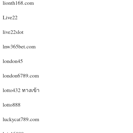
lionth168.com
Live22
live22slot
lnw365bet.com
london45
london6789.com
lotto432 ทางเข้า
lotto888
luckycat789.com