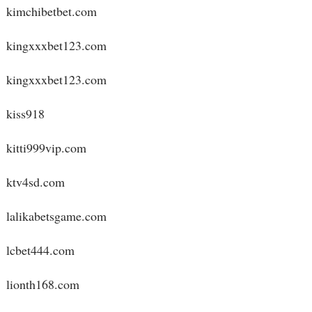
kimchibetbet.com
kingxxxbet123.com
kingxxxbet123.com
kiss918
kitti999vip.com
ktv4sd.com
lalikabetsgame.com
lcbet444.com
lionth168.com