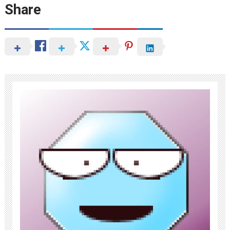
Share