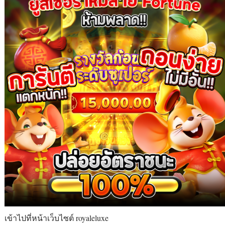
เข้าไปที่หน้าเว็บไซต์ royaleluxe