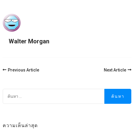
Walter Morgan
Post
Previous Article
Next Article
Navigation
ค
ส
ความเห็นล่าสุด