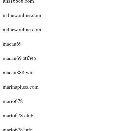
luis16888.com
m4newonline.com
m4newonline.com
macau69
macau69 สมัคร
macau888.win
marinapluss.com
mario678
mario678.club
mario678.info