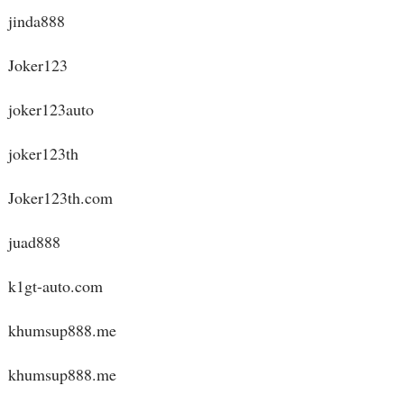
jinda888
Joker123
joker123auto
joker123th
Joker123th.com
juad888
k1gt-auto.com
khumsup888.me
khumsup888.me