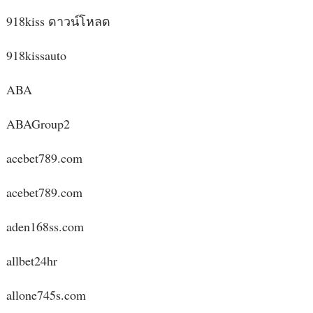
918kiss ดาวน์โหลด
918kissauto
ABA
ABAGroup2
acebet789.com
acebet789.com
aden168ss.com
allbet24hr
allone745s.com