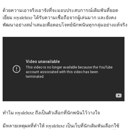
ด้วยความเอาจริงเอาจังที่จะมอบประสบการณ์เดิมพันที่ยอด
เยี่ยม royaleluxe ได้รับความเชื่อถือจากผู้เล่นมาก และยังคง
พัฒนาอย่างสม่ำเสมอเพื่อตอบโจทย์นักพนันทุกกลุ่มอย่างแท้จริง
ทำไม royaleluxe ถึงเป็นตัวเลือกที่นักพนันไว้วางใจ
มีหลายเหตุผลที่ทำให้ royaleluxe เป็นเว็บที่นักเดิมพันเลือกใช้