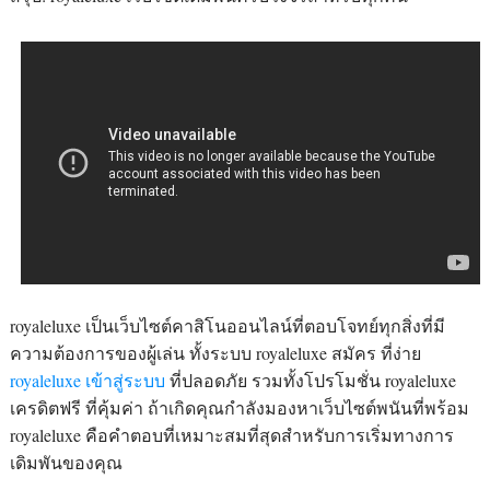
royaleluxe เป็นเว็บไซต์คาสิโนออนไลน์ที่ตอบโจทย์ทุกสิ่งที่มี
ความต้องการของผู้เล่น ทั้งระบบ royaleluxe สมัคร ที่ง่าย
royaleluxe เข้าสู่ระบบ
ที่ปลอดภัย รวมทั้งโปรโมชั่น royaleluxe
เครดิตฟรี ที่คุ้มค่า ถ้าเกิดคุณกำลังมองหาเว็บไซต์พนันที่พร้อม
royaleluxe คือคำตอบที่เหมาะสมที่สุดสำหรับการเริ่มทางการ
เดิมพันของคุณ