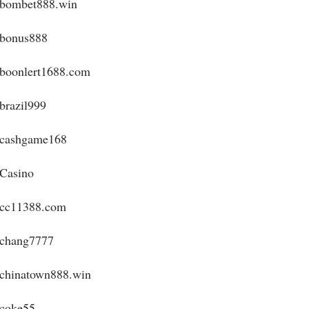
bombet888.win
bonus888
boonlert1688.com
brazil999
cashgame168
Casino
cc11388.com
chang7777
chinatown888.win
coke55