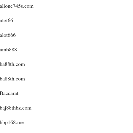
allone745s.com
alot66
alot666
amb888
ba88th.com
ba88th.com
Baccarat
baj88thbz.com
bbp168.me