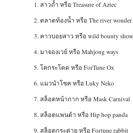
1. สาวถ้ำ หรือ Treasure of Aztec
2. ตลาดท้องน้ำ หรือ The river wonder
3. คาวบอยสาว หรือ wild bounty sho
4. มาจองเวย์ หรือ Mahjong ways
5. โคกระโดด หรือ ForTune Ox
6. แมวนำโชค หรือ Luky Neko
7. สล็อตหน้ากาก หรือ Mask Carnival
8. สล็อตแพนด้า หรือ Hip hop panda
9. สล็อตกระต่าย หรือ Fortune rabbit