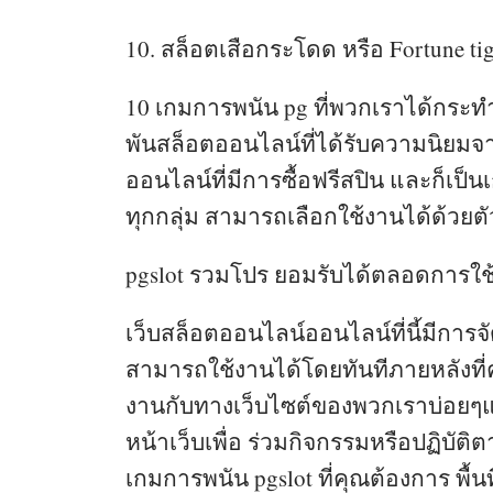
10. สล็อตเสือกระโดด หรือ Fortune tig
10 เกมการพนัน pg ที่พวกเราได้กระท
พันสล็อตออนไลน์ที่ได้รับความนิยมจาก
ออนไลน์ที่มีการซื้อฟรีสปิน และก็เป็นเ
ทุกกลุ่ม สามารถเลือกใช้งานได้ด้วยตั
pgslot รวมโปร ยอมรับได้ตลอดการใช้ง
เว็บสล็อตออนไลน์ออนไลน์ที่นี้มีการจ
สามารถใช้งานได้โดยทันทีภายหลังที่คุณ
งานกับทางเว็บไซต์ของพวกเราบ่อยๆแล
หน้าเว็บเพื่อ ร่วมกิจกรรมหรือปฏิบัติ
เกมการพนัน pgslot ที่คุณต้องการ พื