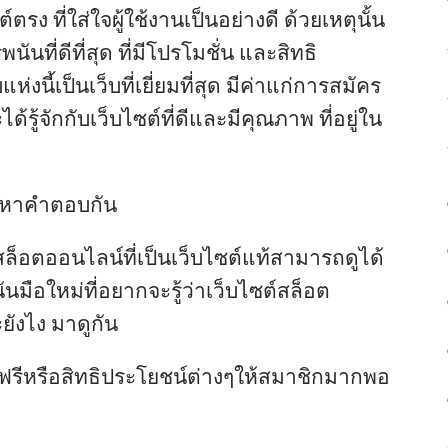
ง ที่ใส่ใจผู้ใช้งานเป็นอย่างดี ด้วยเหตุนั้น
ันที่ดีที่สุด ที่มีโปรโมชั่น และสิทธิ
นี้เป็นเว็บที่เยี่ยมที่สุด มีค่าแก่การสมัคร
้รู้จักกับเว็บไซต์ที่ดีและมีคุณภาพ ที่อยู่ใน
มาหาคำตอบกัน
ล็อตออนไลน์ที่เป็นเว็บไซต์แท้สามารถดูได้
มือใหม่ที่อยากจะรู้ว่าเว็บไซต์สล็อต
ะยังไง มาดูกัน
ตฟรีหรือสิทธิประโยชน์ต่างๆให้สมาชิกมากพอ