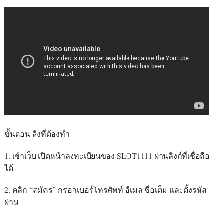
ขั้นตอน สิ่งที่ต้องทำ
1. เข้าเว็บ เปิดหน้าลงทะเบียนของ SLOT1111 ผ่านลิงก์ที่เชื่อถือ
ได้
2. คลิก “สมัคร” กรอกเบอร์โทรศัพท์ อีเมล ชื่อเต็ม และตั้งรหัส
ผ่าน