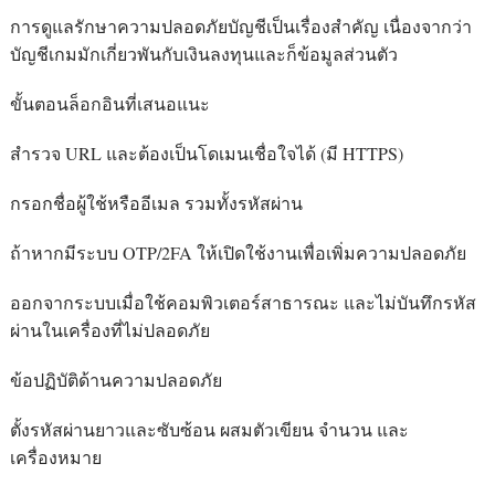
การดูแลรักษาความปลอดภัยบัญชีเป็นเรื่องสำคัญ เนื่องจากว่า
บัญชีเกมมักเกี่ยวพันกับเงินลงทุนและก็ข้อมูลส่วนตัว
ขั้นตอนล็อกอินที่เสนอแนะ
สำรวจ URL และต้องเป็นโดเมนเชื่อใจได้ (มี HTTPS)
กรอกชื่อผู้ใช้หรืออีเมล รวมทั้งรหัสผ่าน
ถ้าหากมีระบบ OTP/2FA ให้เปิดใช้งานเพื่อเพิ่มความปลอดภัย
ออกจากระบบเมื่อใช้คอมพิวเตอร์สาธารณะ และไม่บันทึกรหัส
ผ่านในเครื่องที่ไม่ปลอดภัย
ข้อปฏิบัติด้านความปลอดภัย
ตั้งรหัสผ่านยาวและซับซ้อน ผสมตัวเขียน จำนวน และ
เครื่องหมาย