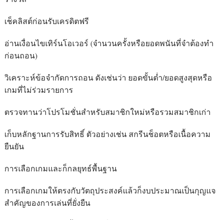
เช็คลิสต์ก่อนรับเครดิตฟรี
อ่านเงื่อนไขเทิร์นโอเวอร์ (จำนวนครั้งหรือยอดพนันที่จำต้องทำ
ก่อนถอน)
วิเคราะห์ข้อจำกัดการถอน ดังเช่นว่า ยอดขั้นต่ำ/ยอดสูงสุดหรือ
เกมที่ไม่ร่วมรายการ
ตรวจทานว่าโปรโมชั่นสำหรับสมาชิกใหม่หรือรวมสมาชิกเก่า
เก็บหลักฐานการรับสิทธิ์ ตัวอย่างเช่น สกรีนช็อตหรือเนื้อความ
ยืนยัน
การเลือกเกมและก็กลยุทธ์พื้นฐาน
การเลือกเกมให้ตรงกับวัตถุประสงค์แล้วก็งบประมาณเป็นกุญแจ
สำคัญของการเล่นที่ยั่งยืน