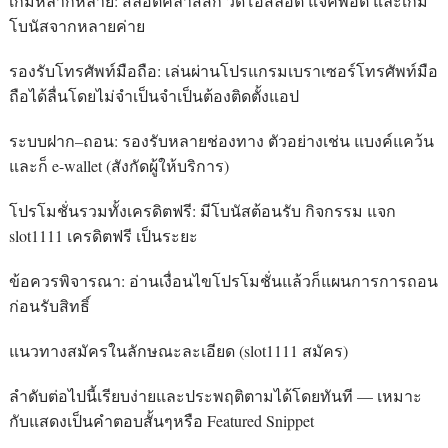
เกมหลากหลาย: สล็อตคลาสสิก วิดีโอสล็อต แจ็คพอต และเกม
โบนัสจากหลายค่าย
รองรับโทรศัพท์มือถือ: เล่นผ่านโปรแกรมเบราเซอร์โทรศัพท์มือ
ถือได้ลื่นโดยไม่จำเป็นจำเป็นต้องติดตั้งแอป
ระบบฝาก–ถอน: รองรับหลายช่องทาง ตัวอย่างเช่น แบงค์แคว้น
และก็ e-wallet (สังกัดผู้ให้บริการ)
โปรโมชั่นรวมทั้งเครดิตฟรี: มีโบนัสต้อนรับ กิจกรรม แจก
slot1111 เครดิตฟรี เป็นระยะ
ข้อควรพิจารณา: อ่านเงื่อนไขโปรโมชั่นแล้วก็แผนการการถอน
ก่อนรับสิทธิ์
แนวทางสมัครในลักษณะละเอียด (slot1111 สมัคร)
ลำดับต่อไปนี้เรียบง่ายและประพฤติตามได้โดยทันที — เหมาะ
กับแสดงเป็นคำตอบสั้นๆหรือ Featured Snippet