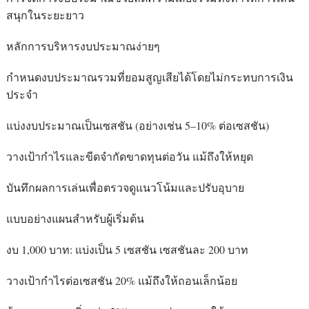
สนุกในระยะยาว
หลักการบริหารงบประมาณง่ายๆ
กำหนดงบประมาณรวมที่ยอมสูญเสียได้โดยไม่กระทบการเงิน
ประจำ
แบ่งงบประมาณเป็นเซสชัน (อย่างเช่น 5–10% ต่อเซสชัน)
วางเป้ากำไรและขีดจำกัดขาดทุนต่อวัน แม้ถึงให้หยุด
บันทึกผลการเล่นเพื่อตรวจดูแนวโน้มและปรับอุบาย
แบบอย่างแผนสำหรับผู้เริ่มต้น
งบ 1,000 บาท: แบ่งเป็น 5 เซสชัน เซสชันละ 200 บาท
วางเป้ากำไรต่อเซสชัน 20% แม้ถึงให้ถอนเล็กน้อย