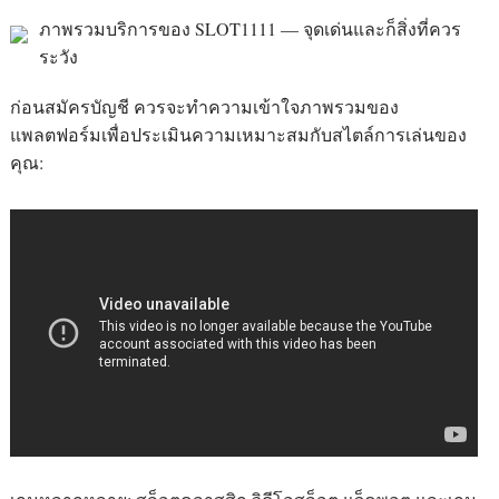
ภาพรวมบริการของ SLOT1111 — จุดเด่นและก็สิ่งที่ควร
ระวัง
ก่อนสมัครบัญชี ควรจะทำความเข้าใจภาพรวมของ
แพลตฟอร์มเพื่อประเมินความเหมาะสมกับสไตล์การเล่นของ
คุณ: