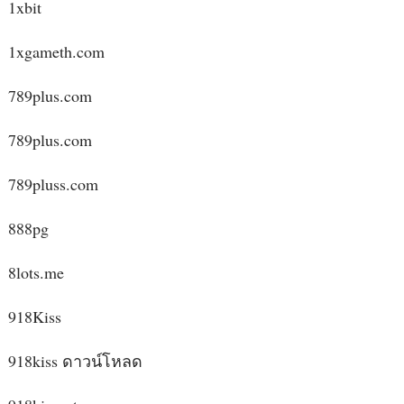
1xbit
1xgameth.com
789plus.com
789plus.com
789pluss.com
888pg
8lots.me
918Kiss
918kiss ดาวน์โหลด