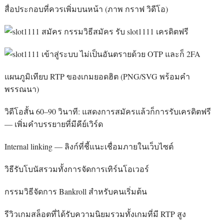
สื่อประกอบที่ควรเพิ่มบนหน้า (ภาพ กราฟ วิดีโอ)
แผนภูมิเทียบ RTP ของเกมยอดฮิต (PNG/SVG พร้อมคำ
พรรณนา)
วิดีโอสั้น 60–90 วินาที: แสดงการสมัครแล้วก็การรับเครดิตฟรี
— เพิ่มคำบรรยายที่มีคีย์เวิร์ด
Internal linking — ลิงก์ที่ชี้แนะเชื่อมภายในเว็บไซต์
วิธีรับโบนัสรวมทั้งการจัดการเทิร์นโอเวอร์
กรรมวิธีจัดการ Bankroll สำหรับคนเริ่มต้น
รีวิวเกมสล็อตที่ได้รับความนิยมรวมทั้งเกมที่มี RTP สูง