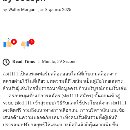
Walter Morgan
on
8 ตุลาคม 2025
by
0
0
Read Time:
5 Minute, 59 Second
slot1111 เป็นแพลตฟอร์มสล็อตออนไลน์ที่เก็บเกมสล็อตจาก
หลายค่ายไว้ในที่เดียว บทความนี้ดีไซน์มาเป็นคู่มือโดยเฉพาะ
สำหรับผู้เล่นไทยที่ปรารถนาข้อมูลครบถ้วนบริบูรณ์ก่อนเริ่มเล่น
— ครอบคลุมตั้งแต่การสมัคร (slot1111 สมัคร) ขั้นตอนเข้าสู่
ระบบ (slot1111 เข้าสู่ระบบ) วิธีรับและใช้ประโยชน์จาก slot1111
เครดิตฟรี รวมถึงแนวทางการเลือกเกม การบริหารเงิน และข้อ
เสนอด้านความปลอดภัย เหมาะทั้งคนเริ่มต้นรวมทั้งผู้เล่นที่
ปรารถนาปรับกลยุทธ์ให้เล่นอย่างมีสติแล้วก็คุ้มมากเพิ่มขึ้น