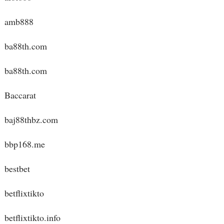
amb888
ba88th.com
ba88th.com
Baccarat
baj88thbz.com
bbp168.me
bestbet
betflixtikto
betflixtikto.info