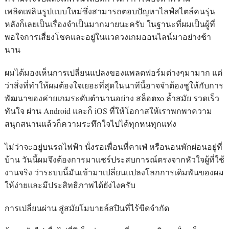
เพลิดเพลินรูปแบบใหม่ซึ่งสามารถตอบปัญหาไลฟ์สไตล์คนรุ่น
หลังก็เลยเป็นเรื่องจำเป็นมากมายนะครับ ในฐานะที่ผมเป็นผู้ที่
พอใจการเสี่ยงโชคและอยู่ในแวดวงเกมออนไลน์มาอย่างช้า
นาน
ผมได้มองเห็นการเปลี่ยนแปลงของแพลตฟอร์มต่างๆมามาก แต่
ว่าสิ่งที่ทำให้ผมต้องใจเยอะที่สุดในนาทีนี้อาจจำต้องชูให้กับการ
พัฒนาของค่ายเกมระดับตำนานอย่าง สล็อตxo ล้ำสมัย รวดเร็ว
ทันใจ ผ่าน Android และก็ iOS ที่ให้โอกาสให้เราพกพาความ
สนุกสนานแล้วก็ความระทึกใจไปได้ทุกหนทุกแห่ง
ไม่ว่าจะอยู่บนรถไฟฟ้า นั่งรอเพื่อนที่คาเฟ่ หรือนอนพักผ่อนอยู่ที่
บ้าน วันนี้ผมจึงต้องการมาแชร์ประสบการณ์ตรงจากหัวใจผู้ที่ใช้
งานจริง ว่าระบบนี้มันเข้ามาเปลี่ยนแปลงโลกการเดิมพันของผม
ให้ง่ายและมีประสิทธิภาพได้ยังไงครับ
การเปลี่ยนผ่าน สู่สมัยโมบายล์สปินที่ไร้ขีดจำกัด