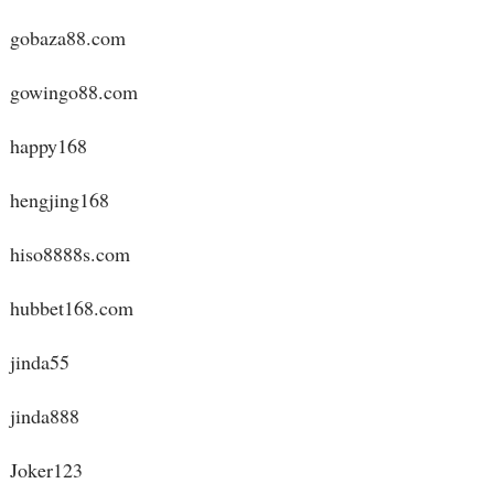
gobaza88.com
gowingo88.com
happy168
hengjing168
hiso8888s.com
hubbet168.com
jinda55
jinda888
Joker123