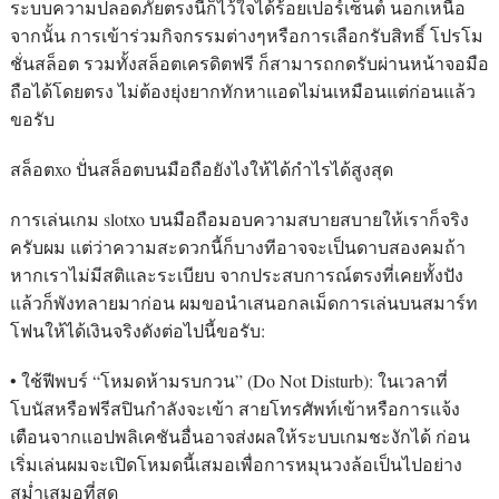
ระบบความปลอดภัยตรงนี้ก็ไว้ใจได้ร้อยเปอร์เซ็นต์ นอกเหนือ
จากนั้น การเข้าร่วมกิจกรรมต่างๆหรือการเลือกรับสิทธิ์ โปรโม
ชั่นสล็อต รวมทั้งสล็อตเครดิตฟรี ก็สามารถกดรับผ่านหน้าจอมือ
ถือได้โดยตรง ไม่ต้องยุ่งยากทักหาแอดไม่นเหมือนแต่ก่อนแล้ว
ขอรับ
สล็อตxo ปั่นสล็อตบนมือถือยังไงให้ได้กำไรได้สูงสุด
การเล่นเกม slotxo บนมือถือมอบความสบายสบายให้เราก็จริง
ครับผม แต่ว่าความสะดวกนี้ก็บางทีอาจจะเป็นดาบสองคมถ้า
หากเราไม่มีสติและระเบียบ จากประสบการณ์ตรงที่เคยทั้งปัง
แล้วก็พังทลายมาก่อน ผมขอนำเสนอกลเม็ดการเล่นบนสมาร์ท
โฟนให้ได้เงินจริงดังต่อไปนี้ขอรับ:
• ใช้ฟีพบร์ “โหมดห้ามรบกวน” (Do Not Disturb): ในเวลาที่
โบนัสหรือฟรีสปินกำลังจะเข้า สายโทรศัพท์เข้าหรือการแจ้ง
เตือนจากแอปพลิเคชันอื่นอาจส่งผลให้ระบบเกมชะงักได้ ก่อน
เริ่มเล่นผมจะเปิดโหมดนี้เสมอเพื่อการหมุนวงล้อเป็นไปอย่าง
สม่ำเสมอที่สุด