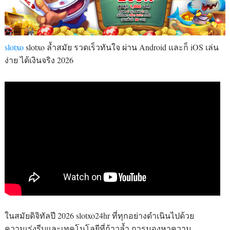
slotxo
slotxo ล้ำสมัย รวดเร็วทันใจ ผ่าน Android และก็ iOS เล่น
ง่าย ได้เงินจริง 2026
ในสมัยดิจิทัลปี 2026 slotxo24hr ที่ทุกอย่างดำเนินไปด้วย
ความเร่งรีบและเทคโนโลยีที่ก้าวล้ำ การมองหาความ