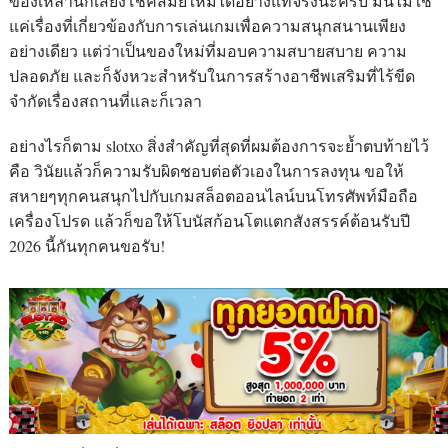
ของเหล่านักเสี่ยงโชคสมัยใหม่ได้อย่างแท้จริงนะครับ มันไม่ใช่
แค่เรื่องที่เกี่ยวข้องกับการเล่นเกมเพื่อความสนุกสนานเพียง
อย่างเดียว แต่ว่าเป็นของใหม่ที่มอบความสบายสบาย ความ
ปลอดภัย และก็จังหวะสำหรับในการสร้างอาชีพเสริมที่ไร้ขีด
จำกัดเรื่องสถานที่และก็เวลา
อย่างไรก็ตาม slotxo สิ่งสำคัญที่สุดที่ผมต้องการจะย้ำตบท้ายไว้
คือ วินัยแล้วก็ความรับผิดชอบต่อตัวเองในการลงทุน ขอให้
สหายๆทุกคนสนุกไปกับเกมสล็อตออนไลน์บนโทรศัพท์มือถือ
เครื่องโปรด แล้วก็ขอให้โบนัสก้อนโตแตกสังสรรค์ต้อนรับปี
2026 นี้กันทุกคนขอรับ!