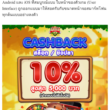
Android และ iOS ที่สมบูรณ์แบบ ใบหน้าของตัวเกม (User
Interface) ถูกออกแบบมาให้สอดรับกับขนาดหน้าจอสมาร์ทโฟน
ทุกต้นแบบอย่างลงตัว