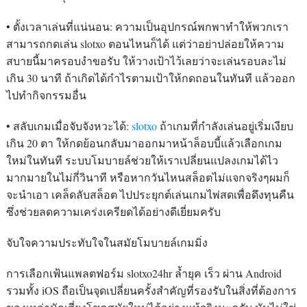
• ตั้งเวลาเล่นที่แน่นอน: ความเป็นอุปกรณ์พกพาทำให้พวกเรา
สามารถกดเล่น slotxo ตอนไหนก็ได้ แต่ว่าอย่าปล่อยให้ความ
สบายนี้มาครอบงำขอรับ ให้วางเป้าไว้เลยว่าจะเล่นรอบละไม่
เกิน 30 นาที ถ้าเกิดได้กำไรตามเป้าให้กดถอนในทันที แล้วออก
ไปทำกิจกรรมอื่น
• สลับเกมเมื่อจับจังหวะได้:
slotxo
ถ้าเกมที่กำลังเล่นอยู่เริ่มเงียบ
เกิน 20 ตา ให้กดย้อนกลับมาออกมาหน้าล็อบบี้แล้วเลือกเกม
ใหม่ในทันที ระบบโมบายล์ช่วยให้เราเปลี่ยนแปลงเกมได้ไว
มากมายในไม่กี่วินาที หรือหากวันไหนสล็อตไม่แจกจริงๆผมก็
จะนำเอา เคล็ดลับสล็อต ไปประยุกต์เล่นเกมไพ่สดเพื่อดึงทุนคืน
ซึ่งช่วยลดความเคร่งเครียดได้อย่างดีเยี่ยมครับ
จับใจความประทับใจในสมัยโมบายล์เกมมิ่ง
การเลือกเฟ้นแพลตฟอร์ม slotxo24hr ล้ำยุค เร็ว ผ่าน Android
รวมทั้ง iOS ถือเป็นจุดเปลี่ยนครั้งสำคัญที่รองรับในสิ่งที่ต้องการ