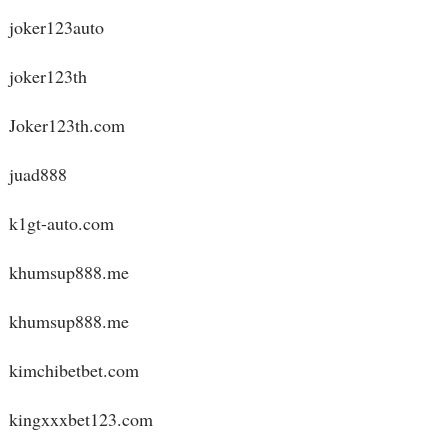
joker123auto
joker123th
Joker123th.com
juad888
k1gt-auto.com
khumsup888.me
khumsup888.me
kimchibetbet.com
kingxxxbet123.com