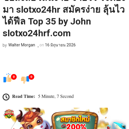
มา slotxo24hr สมัครง่าย ลุ้นไว
ได้ฟีล Top 35 by John
slotxo24hrf.com
Walter Morgan
on
16 มิถุนายน 2026
by
0
0
Read Time:
5 Minute, 7 Second