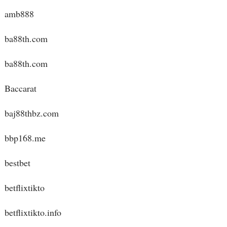
amb888
ba88th.com
ba88th.com
Baccarat
baj88thbz.com
bbp168.me
bestbet
betflixtikto
betflixtikto.info