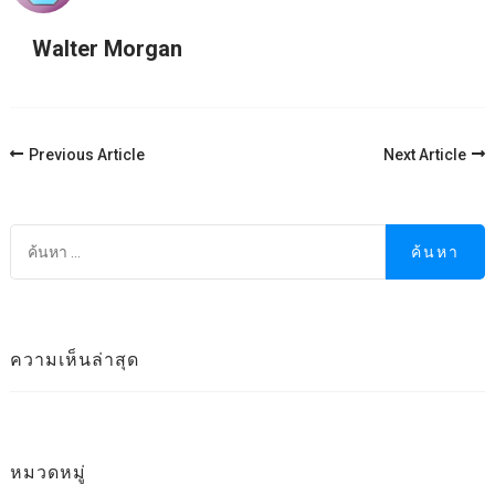
Walter Morgan
Post
Previous Article
Next Article
Navigation
ค
ส
ความเห็นล่าสุด
หมวดหมู่