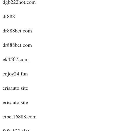
dgb222hot.com
dr888
dr888bet.com
dr888bet.com
ek4567.com
enjoy24.fun
erisauto.site
erisauto.site
etbet16888.com
fafa 123 slot