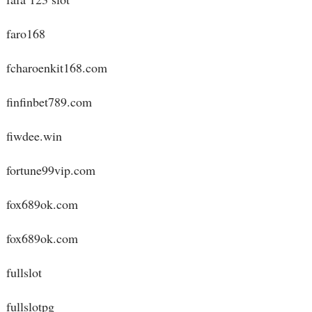
faro168
fcharoenkit168.com
finfinbet789.com
fiwdee.win
fortune99vip.com
fox689ok.com
fox689ok.com
fullslot
fullslotpg