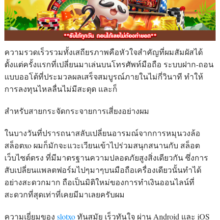
ความรวดเร็วรวมทั้งเสถียรภาพคือหัวใจสำคัญที่ผมสัมผัสได้
ตั้งแต่ครั้งแรกที่เปลี่ยนมาเล่นบนโทรศัพท์มือถือ ระบบฝาก-ถอน
แบบออโต้ที่ประมวลผลเสร็จสมบูรณ์ภายในไม่กี่วินาที ทำให้
การลงทุนไหลลื่นไม่มีสะดุด และก็
สำหรับสายกระจัดกระจายการเสี่ยงอย่างผม
ในบางวันที่ปรารถนาสลับเปลี่ยนอารมณ์จากการหมุนวงล้อ
สล็อตxo ผมก็มักจะแวะเวียนเข้าไปร่วมสนุกสนานกับ สล็อต
เว็บไซต์ตรง ที่มีมาตรฐานความปลอดภัยสูงสิ่งเดียวกัน ซึ่งการ
สับเปลี่ยนแพลตฟอร์มไปๆมาๆบนมือถือเครื่องเดียวนั้นทำได้
อย่างสะดวกมาก ถือเป็นมิติใหม่ของการทำเงินออนไลน์ที่
สะดวกที่สุดเท่าที่เคยมีมาเลยครับผม
ความเยี่ยมของ
slotxo
ทันสมัย เร็วทันใจ ผ่าน Android และ iOS