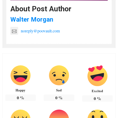
About Post Author
Walter Morgan
noreply@poovault.com
Happy
Sad
Excited
0
%
0
%
0
%