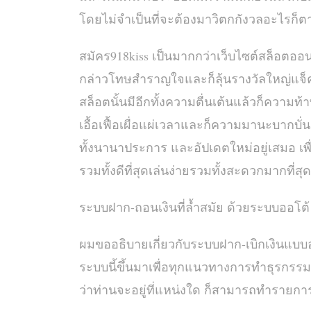
โดยไม่จำเป็นที่จะต้องมาวิตกกังวลอะไรก็ต
สมัคร918kiss เป็นมากกว่าเว็บไซต์สล็อตออนไ
กล่าวโทษสำราญใจและก็ลุ้นรางวัลใหญ่แจ็
สล็อตนั้นมีอีกทั้งความตื่นเต้นแล้วก็ควา
เอื้อเฟื้อเผื่อแผ่เวลาและก็ความมานะบากบั่
ทั้งนานาประการ และอัปเดตใหม่อยู่เสมอ เพื
รวมทั้งดีที่สุดเล่นง่ายรวมทั้งสะดวกมากที่สุด
ระบบฝาก-ถอนเงินที่ล้ำสมัย ด้วยระบบออโต้ 
ผมขออธิบายเกี่ยวกับระบบฝาก-เบิกเงินแบบออ
ระบบนี้ขึ้นมาเพื่อทุกแนวทางการทำธุรกรรมข
ว่าท่านจะอยู่ที่แหน่งใด ก็สามารถทำรายกา