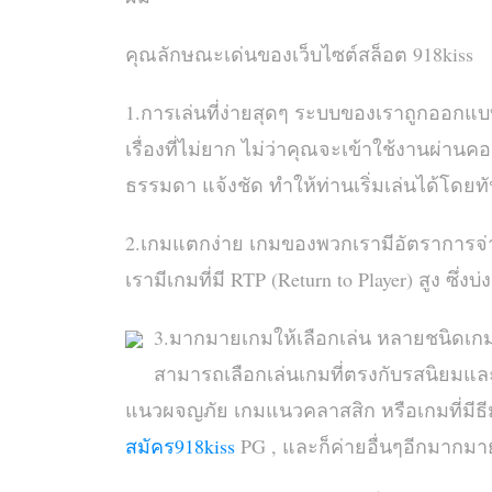
คุณลักษณะเด่นของเว็บไซต์สล็อต 918kiss
1.การเล่นที่ง่ายสุดๆ ระบบของเราถูกออกแบ
เรื่องที่ไม่ยาก ไม่ว่าคุณจะเข้าใช้งานผ่านค
ธรรมดา แจ้งชัด ทำให้ท่านเริ่มเล่นได้โด
2.เกมแตกง่าย เกมของพวกเรามีอัตราการจ่ายที
เรามีเกมที่มี RTP (Return to Player) สูง 
3.มากมายเกมให้เลือกเล่น หลายชนิดเกม
สามารถเลือกเล่นเกมที่ตรงกับรสนิยมและ
แนวผจญภัย เกมแนวคลาสสิก หรือเกมที่มีธี
สมัคร918kiss
PG , และก็ค่ายอื่นๆอีกมากมา