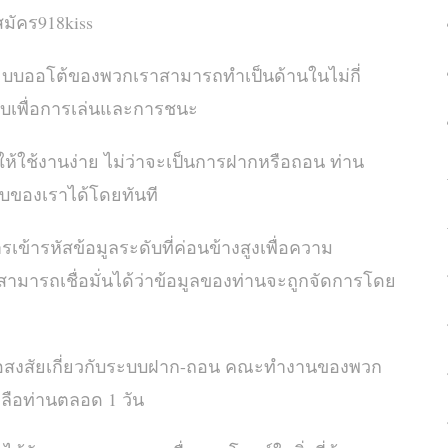
มัคร918kiss
ระบบออโต้ของพวกเราสามารถทำเป็นด้านในไม่กี่
ับเพื่อการเล่นและการชนะ
้ใช้งานง่าย ไม่ว่าจะเป็นการฝากหรือถอน ท่าน
บของเราได้โดยทันที
้ารหัสข้อมูลระดับที่ค่อนข้างสูงเพื่อความ
ารถเชื่อมั่นได้ว่าข้อมูลของท่านจะถูกจัดการโดย
ข้อสงสัยเกี่ยวกับระบบฝาก-ถอน คณะทำงานของพวก
ลือท่านตลอด 1 วัน