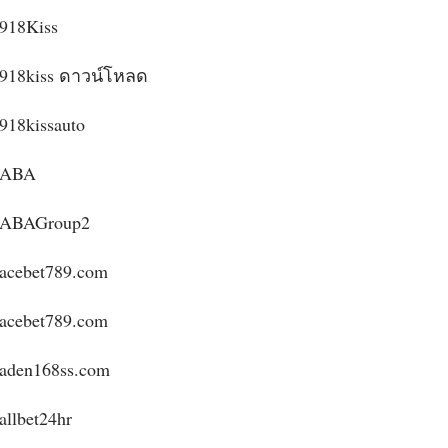
918Kiss
918kiss ดาวน์โหลด
918kissauto
ABA
ABAGroup2
acebet789.com
acebet789.com
aden168ss.com
allbet24hr