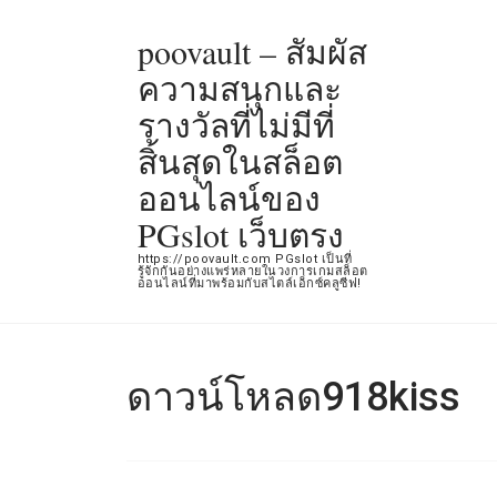
Skip
poovault – สัมผัส
to
ความสนุกและ
content
รางวัลที่ไม่มีที่
(Press
สิ้นสุดในสล็อต
Enter)
ออนไลน์ของ
PGslot เว็บตรง
https://poovault.com PGslot เป็นที่
รู้จักกันอย่างแพร่หลายในวงการเกมสล็อต
ออนไลน์ที่มาพร้อมกับสไตล์เอ็กซ์คลูซีฟ!
ดาวน์โหลด918kiss