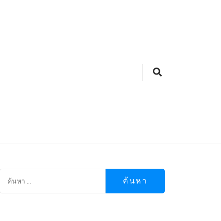
ค้นหา
สำหรับ: