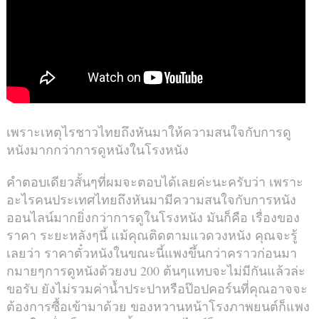
เพราะเหตุไรชาวไทยถึงหันมาให้ความสนใจกับการดู
หนังมากกว่าการดูหนังในโรงหนัง
คำตอบเดียวสั้นๆที่ผมจะตอบได้เลยค่ะนะครับว่า เพราะ
อะไรคนประเทศไทยถึงหันมามีความสนใจกับการหนัง
ออนไลน์มากยิ่งกว่าการดูในโรงหนัง มันก็คือ เรื่องของ
ราคา ระยะหลังๆนี้ แม้คุณติดตามแวดวงหนัง คุณจะรู้
เลยว่า ราคาตั๋วหนังในขณะนี้แพงขึ้นกว่าคราวก่อนมา
กมายๆการดูหนังด้วยงบ 200 ต้นๆแทบจะไม่มีกันแล้วล่ะ
ขอรับ ยังไม่รวมค่าน้ำประปาหรือป๊อปคอร์นที่คุณอาจจะ
ต้องการซื้อเข้ามาด้วย ของหวานหน้าโรงภาพยนต์ก็แพง