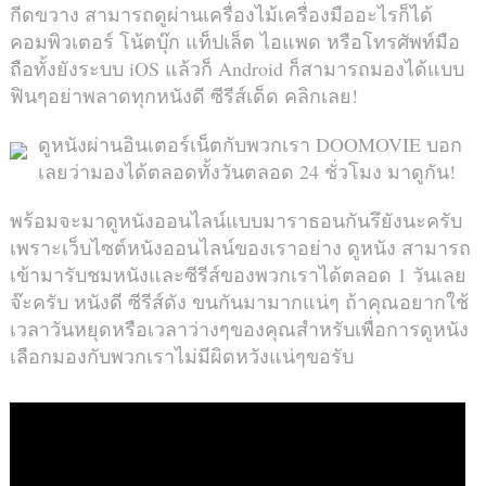
กีดขวาง สามารถดูผ่านเครื่องไม้เครื่องมืออะไรก็ได้
คอมพิวเตอร์ โน้ตบุ๊ก แท็ปเล็ต ไอแพด หรือโทรศัพท์มือ
ถือทั้งยังระบบ iOS แล้วก็ Android ก็สามารถมองได้แบบ
ฟินๆอย่าพลาดทุกหนังดี ซีรีส์เด็ด คลิกเลย!
ดูหนังผ่านอินเตอร์เน็ตกับพวกเรา DOOMOVIE บอก
เลยว่ามองได้ตลอดทั้งวันตลอด 24 ชั่วโมง มาดูกัน!
พร้อมจะมาดูหนังออนไลน์แบบมาราธอนกันรึยังนะครับ
เพราะเว็บไซต์หนังออนไลน์ของเราอย่าง ดูหนัง สามารถ
เข้ามารับชมหนังและซีรีส์ของพวกเราได้ตลอด 1 วันเลย
จ๊ะครับ หนังดี ซีรีส์ดัง ขนกันมามากแน่ๆ ถ้าคุณอยากใช้
เวลาวันหยุดหรือเวลาว่างๆของคุณสำหรับเพื่อการดูหนัง
เลือกมองกับพวกเราไม่มีผิดหวังแน่ๆขอรับ