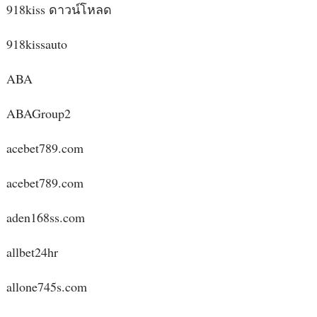
918kiss ดาวน์โหลด
918kissauto
ABA
ABAGroup2
acebet789.com
acebet789.com
aden168ss.com
allbet24hr
allone745s.com