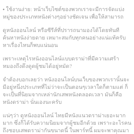
• ใช้งานง่าย: หน้าเว็บไซต์ของพวกเราจะมีการจัดแบ่ง
หมู่ของประเภทหนังต่างๆอย่างชัดเจน เพื่อให้สามารถ
ดูหนังออนไลน์ หรือซีรีส์ที่ปรารถนามองได้โดยทันที
ค้นหาหนังง่ายดาย เหมาะสมกับทุกคนอย่างแน่แท้ครับ
หาเรื่องไหนก็พบแน่นอน
เพราะเหตุไรหนังออนไลน์แบบดราม่าที่มีความเศร้า
หมองถึงดึงดูดผู้ชมได้อยู่หมัด?
จำต้องบอกเลยว่า หนังออนไลน์บนเว็บของพวกเรานั้นจะ
มีอยู่หนึ่งประเภทที่ไม่ว่าจะเป็นตอนๆเวลาใดก็ตามแต่ ก็
จะเป็นที่นิยมจากเหล่านักเสพหนังตลอดเวลา มันก็คือ
หนังดราม่า นั่นเองนะครับ
แน่ๆว่า ดูหนังออนไลน์ ไทยมีหนังแนวดราม่าเยอะมาก
มาก ซึ่งก็ได้รับความนิยมจากผู้ชมอีกด้วย เพราะอะไรคน
ถึงชอบเสพดราม่ากันขนาดนี้ ในพาร์ทนี้ ผมจะพาคุณมา