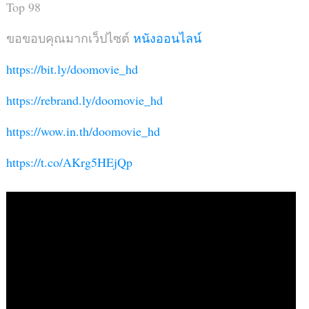
Top 98
ขอขอบคุณมากเว็ปไซต์
หนังออนไลน์
https://bit.ly/doomovie_hd
https://rebrand.ly/doomovie_hd
https://wow.in.th/doomovie_hd
https://t.co/AKrg5HEjQp