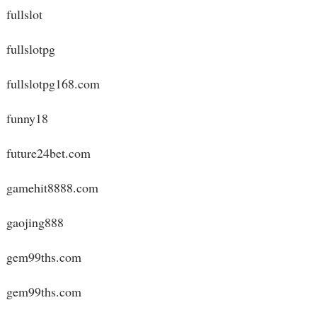
fullslot
fullslotpg
fullslotpg168.com
funny18
future24bet.com
gamehit8888.com
gaojing888
gem99ths.com
gem99ths.com