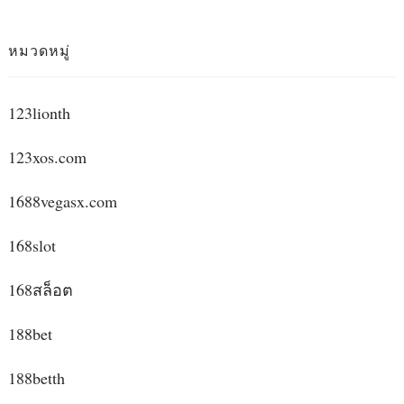
หมวดหมู่
123lionth
123xos.com
1688vegasx.com
168slot
168สล็อต
188bet
188betth