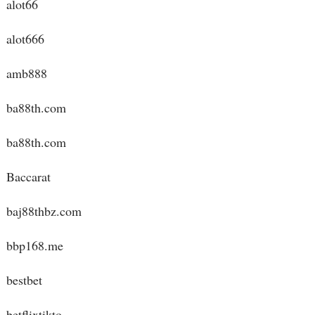
alot66
alot666
amb888
ba88th.com
ba88th.com
Baccarat
baj88thbz.com
bbp168.me
bestbet
betflixtikto