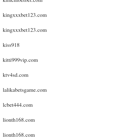
kingxxxbet123.com
kingxxxbet123.com
kiss918
kitti999vip.com
ktv4sd.com
lalikabetsgame.com
lcbet444.com
lionth168.com
lionth168.com