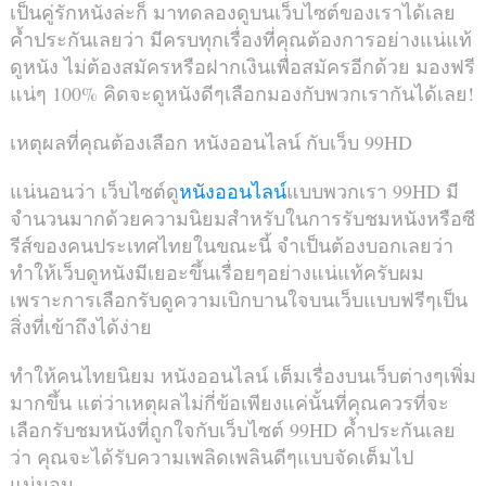
เป็นคู่รักหนังล่ะก็ มาทดลองดูบนเว็บไซต์ของเราได้เลย
ค้ำประกันเลยว่า มีครบทุกเรื่องที่คุณต้องการอย่างแน่แท้
ดูหนัง ไม่ต้องสมัครหรือฝากเงินเพื่อสมัครอีกด้วย มองฟรี
แน่ๆ 100% คิดจะดูหนังดีๆเลือกมองกับพวกเรากันได้เลย!
เหตุผลที่คุณต้องเลือก หนังออนไลน์ กับเว็บ 99HD
แน่นอนว่า เว็บไซต์ดู
หนังออนไลน์
แบบพวกเรา 99HD มี
จำนวนมากด้วยความนิยมสำหรับในการรับชมหนังหรือซี
รีส์ของคนประเทศไทยในขณะนี้ จำเป็นต้องบอกเลยว่า
ทำให้เว็บดูหนังมีเยอะขึ้นเรื่อยๆอย่างแน่แท้ครับผม
เพราะการเลือกรับดูความเบิกบานใจบนเว็บแบบฟรีๆเป็น
สิ่งที่เข้าถึงได้ง่าย
ทำให้คนไทยนิยม หนังออนไลน์ เต็มเรื่องบนเว็บต่างๆเพิ่ม
มากขึ้น แต่ว่าเหตุผลไม่กี่ข้อเพียงแค่นั้นที่คุณควรที่จะ
เลือกรับชมหนังที่ถูกใจกับเว็บไซต์ 99HD ค้ำประกันเลย
ว่า คุณจะได้รับความเพลิดเพลินดีๆแบบจัดเต็มไป
แน่นอน