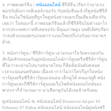
4. ภาพยนตร์จีน /
หนังออนไลน์
ซีรีส์จีน เรียกว่ามาแรง
พอๆกับฝั่งเกาหลีเลยจ้ะขอรับ กับหนังจีนแล้วก็ดูหนังซีรีส์
จีน คนไม่ใช่น้อยที่ถูกใจดูหนังต่างบอกเป็นเสียงเดียวกัน
เลยว่า ในขณะนี้ ภาพยนตร์จีนแล้วก็ซีรีส์จีนไม่ต่างอะไร
จากประเทศเกาหลีเลยขอรับ มีคุณภาพสูง บทดีเลิศๆเรียก
ว่าลงตัวแบบสุดๆแถมดาราแบบใหม่ๆก็เก่งกันมากมายๆ
ด้วย
5. หนังการ์ตูน / ซีรีส์การ์ตูน เอาอกเอาใจวัยคะนองกัน
สักนิดสักหน่อยกับดูหนังออนไลน์การ์ตูนหรือซีรีส์การ์ตูน
ที่ไม่ว่าจะผ่านไปนานขนาดไหน ก็ฮิตติดอันดับตลอด
เวลาแน่นอนครับผม เนื่องจากว่าไม่ว่าใครก็ถูกใจหนัง
การ์ตูนหรือซีรีส์การ์ตูนแน่นอน เด็กดูได้ คนแก่ดูดี หนัง
การ์ตูนและก็ซีรีส์การ์ตูนบนเว็บไซต์หนังออนไลน์ของ
พวกเราก็จำนวนมาก มาเลือกดูกันได้เลยจ้าครับผม
ดูหนังออนไลน์ 4k หนังออนไลน์ Doomovie-hd.pro 10
February 67 Fallon หนังออนไลน์ หนังออนไลน์ดูหนังฟรี