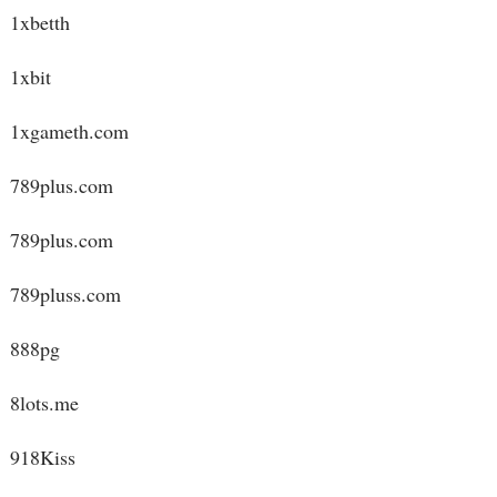
1xbetth
1xbit
1xgameth.com
789plus.com
789plus.com
789pluss.com
888pg
8lots.me
918Kiss