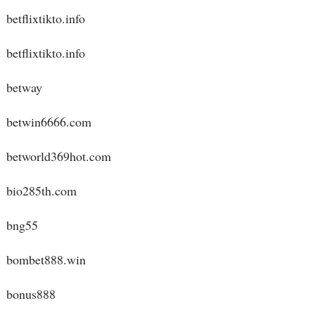
betflixtikto.info
betflixtikto.info
betway
betwin6666.com
betworld369hot.com
bio285th.com
bng55
bombet888.win
bonus888