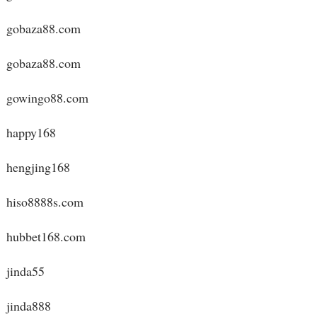
gobaza88.com
gobaza88.com
gowingo88.com
happy168
hengjing168
hiso8888s.com
hubbet168.com
jinda55
jinda888