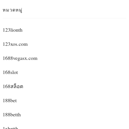
หมวดหมู่
123lionth
123xos.com
1688vegasx.com
168slot
168สล็อต
188bet
188betth
1xbetth