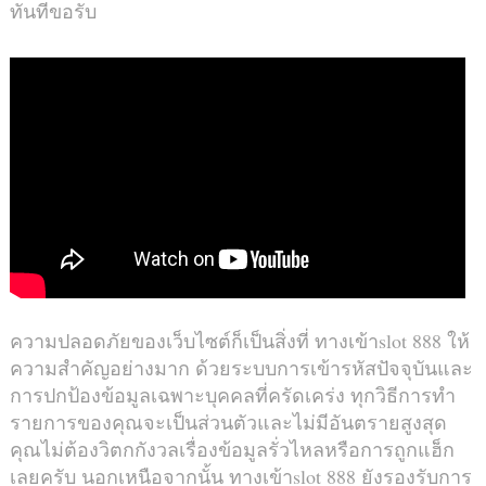
ทันทีขอรับ
ความปลอดภัยของเว็บไซต์ก็เป็นสิ่งที่ ทางเข้าslot 888 ให้
ความสำคัญอย่างมาก ด้วยระบบการเข้ารหัสปัจจุบันและ
การปกป้องข้อมูลเฉพาะบุคคลที่ครัดเคร่ง ทุกวิธีการทำ
รายการของคุณจะเป็นส่วนตัวและไม่มีอันตรายสูงสุด
คุณไม่ต้องวิตกกังวลเรื่องข้อมูลรั่วไหลหรือการถูกแฮ็ก
เลยครับ นอกเหนือจากนั้น ทางเข้าslot 888 ยังรองรับการ