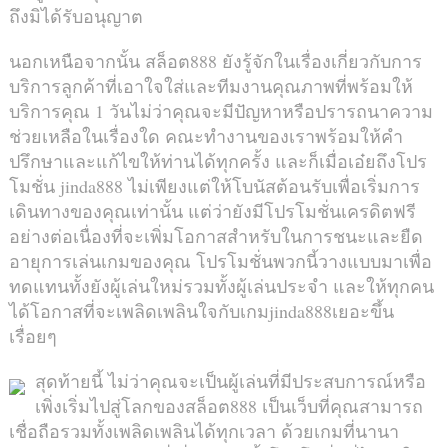
ถึงมิได้รับอนุญาต
นอกเหนือจากนั้น สล็อต888 ยังรู้จักในเรื่องเกี่ยวกับการ
บริการลูกค้าที่เอาใจใส่และทีมงานคุณภาพที่พร้อมให้
บริการคุณ 1 วันไม่ว่าคุณจะมีปัญหาหรือปรารถนาความ
ช่วยเหลือในเรื่องใด คณะทำงานของเราพร้อมให้คำ
ปรึกษาและแก้ไขให้ท่านได้ทุกครั้ง และก็เมื่อเอ๋ยถึงโปร
โมชั่น jinda888 ไม่เพียงแต่ให้โบนัสต้อนรับเพื่อเริ่มการ
เดินทางของคุณเท่านั้น แต่ว่ายังมีโปรโมชั่นเครดิตฟรี
อย่างต่อเนื่องที่จะเพิ่มโอกาสสำหรับในการชนะและยืด
อายุการเล่นเกมของคุณ โปรโมชั่นพวกนี้วางแบบมาเพื่อ
ทดแทนทั้งยังผู้เล่นใหม่รวมทั้งผู้เล่นประจำ และให้ทุกคน
ได้โอกาสที่จะเพลิดเพลินใจกับเกมjinda888เยอะขึ้น
เรื่อยๆ
สุดท้ายนี้ ไม่ว่าคุณจะเป็นผู้เล่นที่มีประสบการณ์หรือ
เพิ่งเริ่มไปสู่โลกของสล็อต888 เป็นเว็บที่คุณสามารถ
เชื่อถือรวมทั้งเพลิดเพลินได้ทุกเวลา ด้วยเกมที่นานา