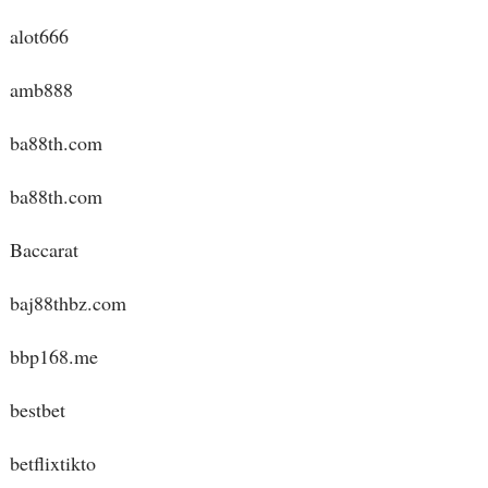
alot666
amb888
ba88th.com
ba88th.com
Baccarat
baj88thbz.com
bbp168.me
bestbet
betflixtikto