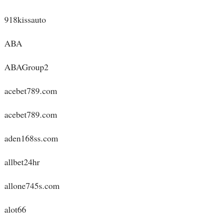
918kissauto
ABA
ABAGroup2
acebet789.com
acebet789.com
aden168ss.com
allbet24hr
allone745s.com
alot66