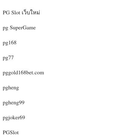
PG Slot เว็บใหม่
pg SuperGame
pg168
pg77
pggold168bet.com
pgheng
pgheng99
pgjoker69
PGSlot