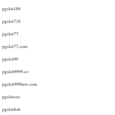
pgslot168
pgslot718
pgslot77
pgslot77.com
pgslot99
pgslot9999.co
pgslot999bets.com
pgslotceo
pgslotfish