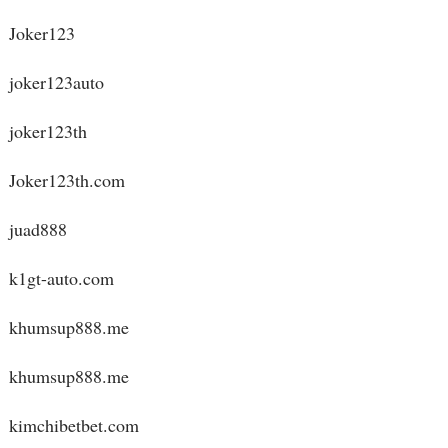
Joker123
joker123auto
joker123th
Joker123th.com
juad888
k1gt-auto.com
khumsup888.me
khumsup888.me
kimchibetbet.com