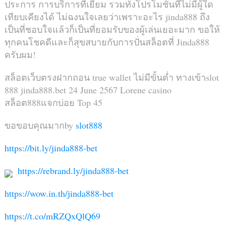
ประการ การบริการที่เยี่ยม รวมทั้งโปรโมชั่นที่ไม่มีผู้ใด
เทียบเคียงได้ ไม่ฉงนใจเลยว่าเพราะอะไร jinda888 ถึง
เป็นที่ชอบใจแล้วก็เป็นที่ยอมรับของผู้เล่นเยอะมาก ขอให้
ทุกคนโชคดีและก็สุขสบายกับการปั่นสล็อตที่ Jinda888
ครับผม!
สล็อตเว็บตรงฝากถอน true wallet ไม่มีขั้นต่ำ ทางเข้าslot
888 jinda888.bet 24 June 2567 Lorene casino
สล็อต888แจกบ่อย Top 45
ขอขอบคุณมากby
slot888
https://bit.ly/jinda888-bet
https://rebrand.ly/jinda888-bet
https://wow.in.th/jinda888-bet
https://t.co/mRZQxQlQ69