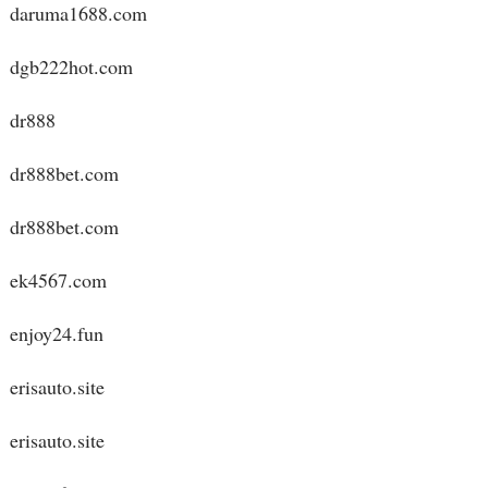
daruma1688.com
dgb222hot.com
dr888
dr888bet.com
dr888bet.com
ek4567.com
enjoy24.fun
erisauto.site
erisauto.site