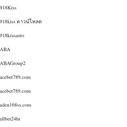
918Kiss
918kiss ดาวน์โหลด
918kissauto
ABA
ABAGroup2
acebet789.com
acebet789.com
aden168ss.com
allbet24hr