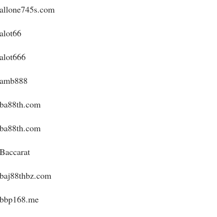
allone745s.com
alot66
alot666
amb888
ba88th.com
ba88th.com
Baccarat
baj88thbz.com
bbp168.me