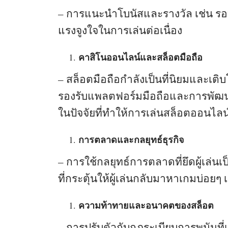
– การแนะนำโบนัสและรางวัล เช่น รอบ
แรงจูงใจในการเล่นต่อเนื่อง
คาสิโนออนไลน์และสล็อตมือถือ
– สล็อตมือถือกำลังเป็นที่นิยมและเติ
รองรับแพลตฟอร์มมือถือและการพัฒนาระ
ในปัจจัยที่ทำให้การเล่นสล็อตออนไลน
การตลาดและกลยุทธ์ธุรกิจ
– การใช้กลยุทธ์การตลาดที่ยึดผู้เล่
ที่กระตุ้นให้ผู้เล่นกลับมาหาเกมบ่อยๆ เป
ความท้าทายและอนาคตของสล็อต
– การปรับตัวกับกฎระเบียบการพนันที