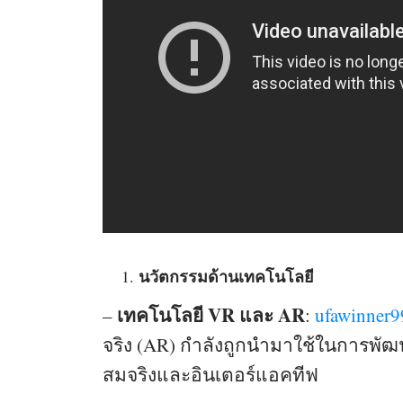
นวัตกรรมด้านเทคโนโลยี
เทคโนโลยี VR และ AR
–
:
ufawinner9
จริง (AR) กำลังถูกนำมาใช้ในการพัฒน
สมจริงและอินเตอร์แอคทีฟ