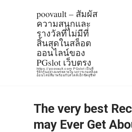
Skip
poovault – สัมผัส
to
ความสนุกและ
content
รางวัลที่ไม่มีที่
(Press
สิ้นสุดในสล็อต
Enter)
ออนไลน์ของ
PGslot เว็บตรง
https://poovault.com PGslot เป็นที่
รู้จักกันอย่างแพร่หลายในวงการเกมสล็อต
ออนไลน์ที่มาพร้อมกับสไตล์เอ็กซ์คลูซีฟ!
The very best R
may Ever Get Abo