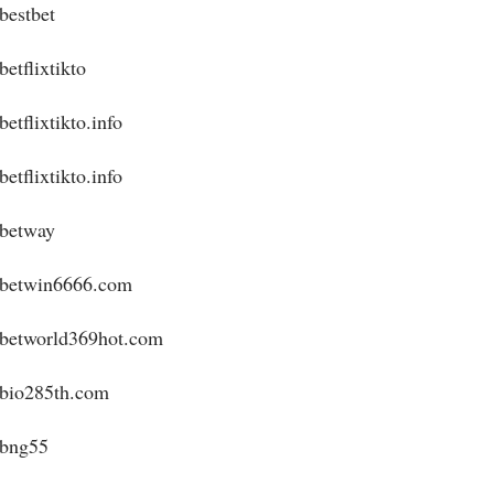
bestbet
betflixtikto
betflixtikto.info
betflixtikto.info
betway
betwin6666.com
betworld369hot.com
bio285th.com
bng55