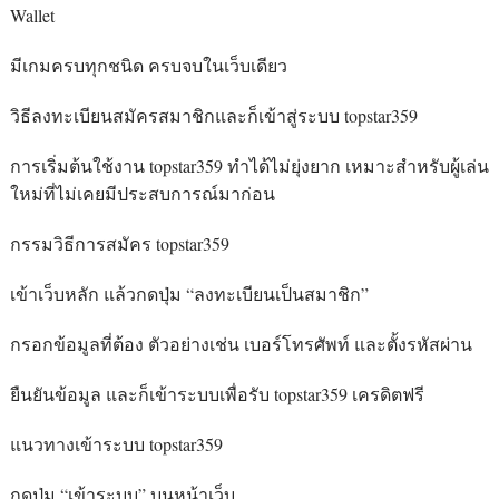
Wallet
มีเกมครบทุกชนิด ครบจบในเว็บเดียว
วิธีลงทะเบียนสมัครสมาชิกและก็เข้าสู่ระบบ topstar359
การเริ่มต้นใช้งาน topstar359 ทำได้ไม่ยุ่งยาก เหมาะสำหรับผู้เล่น
ใหม่ที่ไม่เคยมีประสบการณ์มาก่อน
กรรมวิธีการสมัคร topstar359
เข้าเว็บหลัก แล้วกดปุ่ม “ลงทะเบียนเป็นสมาชิก”
กรอกข้อมูลที่ต้อง ตัวอย่างเช่น เบอร์โทรศัพท์ และตั้งรหัสผ่าน
ยืนยันข้อมูล และก็เข้าระบบเพื่อรับ topstar359 เครดิตฟรี
แนวทางเข้าระบบ topstar359
กดปุ่ม “เข้าระบบ” บนหน้าเว็บ