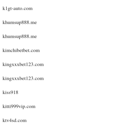
k1gt-auto.com
khumsup888.me
khumsup888.me
kimchibetbet.com
kingxxxbet123.com
kingxxxbet123.com
kiss918
kitti999vip.com
ktv4sd.com