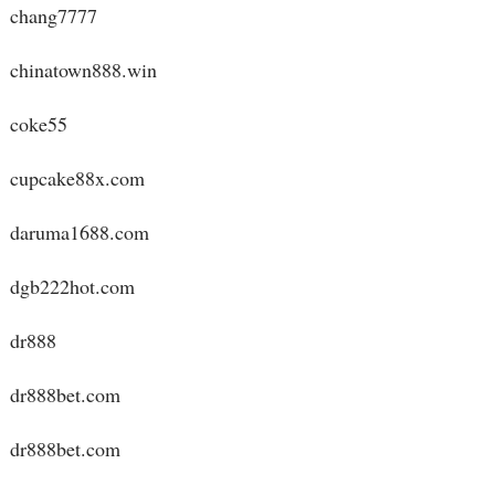
chang7777
chinatown888.win
coke55
cupcake88x.com
daruma1688.com
dgb222hot.com
dr888
dr888bet.com
dr888bet.com