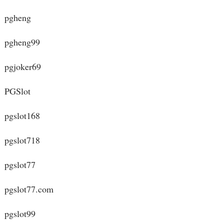
pgheng
pgheng99
pgjoker69
PGSlot
pgslot168
pgslot718
pgslot77
pgslot77.com
pgslot99