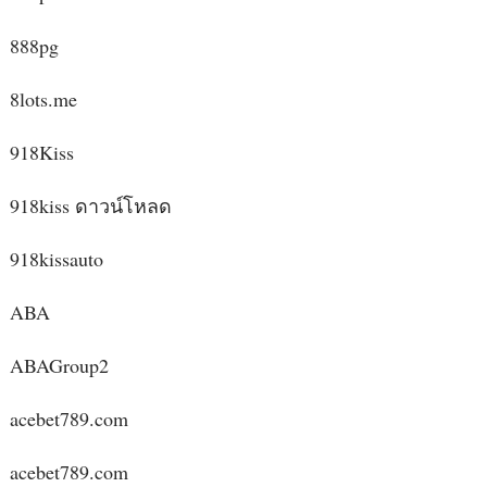
888pg
8lots.me
918Kiss
918kiss ดาวน์โหลด
918kissauto
ABA
ABAGroup2
acebet789.com
acebet789.com