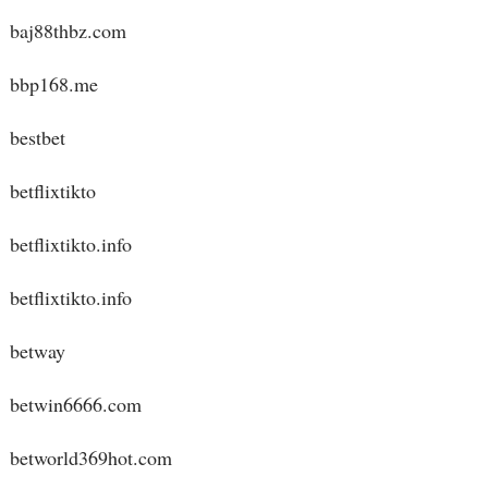
baj88thbz.com
bbp168.me
bestbet
betflixtikto
betflixtikto.info
betflixtikto.info
betway
betwin6666.com
betworld369hot.com