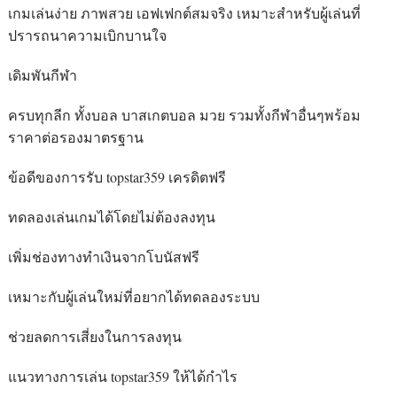
เกมเล่นง่าย ภาพสวย เอฟเฟกต์สมจริง เหมาะสำหรับผู้เล่นที่
ปรารถนาความเบิกบานใจ
เดิมพันกีฬา
ครบทุกลีก ทั้งบอล บาสเกตบอล มวย รวมทั้งกีฬาอื่นๆพร้อม
ราคาต่อรองมาตรฐาน
ข้อดีของการรับ topstar359 เครดิตฟรี
ทดลองเล่นเกมได้โดยไม่ต้องลงทุน
เพิ่มช่องทางทำเงินจากโบนัสฟรี
เหมาะกับผู้เล่นใหม่ที่อยากได้ทดลองระบบ
ช่วยลดการเสี่ยงในการลงทุน
แนวทางการเล่น topstar359 ให้ได้กำไร