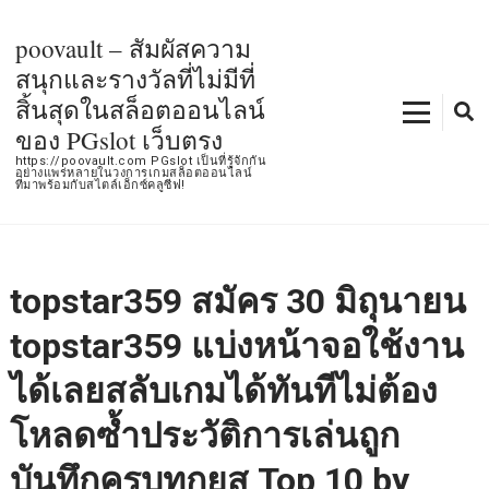
Skip
to
poovault – สัมผัสความ
content
สนุกและรางวัลที่ไม่มีที่
(Press
สิ้นสุดในสล็อตออนไลน์
Enter)
ของ PGslot เว็บตรง
https://poovault.com PGslot เป็นที่รู้จักกัน
อย่างแพร่หลายในวงการเกมสล็อตออนไลน์
ที่มาพร้อมกับสไตล์เอ็กซ์คลูซีฟ!
topstar359 สมัคร 30 มิถุนายน
topstar359 แบ่งหน้าจอใช้งาน
ได้เลยสลับเกมได้ทันทีไม่ต้อง
โหลดซ้ำประวัติการเล่นถูก
บันทึกครบทุกยูส Top 10 by