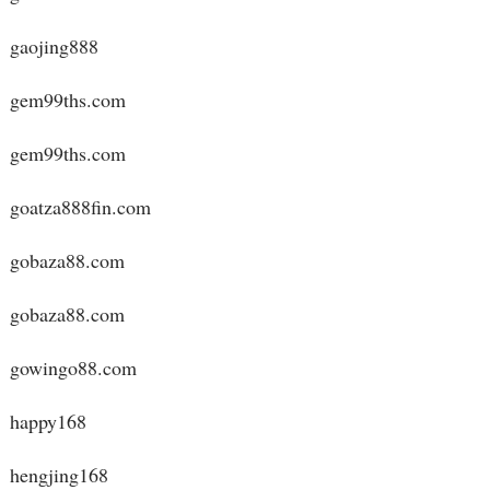
gaojing888
gem99ths.com
gem99ths.com
goatza888fin.com
gobaza88.com
gobaza88.com
gowingo88.com
happy168
hengjing168