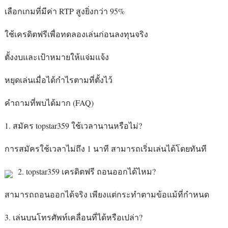
เลือกเกมที่มีค่า RTP สูงยิ่งกว่า 95%
ใช้เครดิตฟรีเพื่อทดลองเล่นก่อนลงทุนจริง
ตั้งงบและเป้าหมายให้แจ่มแจ้ง
หยุดเล่นเมื่อได้กำไรตามที่ตั้งไว้
คำถามที่พบได้มาก (FAQ)
1. สมัคร topstar359 ใช้เวลานานหรือไม่?
การสมัครใช้เวลาไม่ถึง 1 นาที สามารถเริ่มเล่นได้โดยทันที
2. topstar359 เครดิตฟรี ถอนออกได้ไหม?
สามารถถอนออกได้จริง เพียงแต่กระทำตามข้อแม้ที่กำหนด
3. เล่นบนโทรศัพท์เคลื่อนที่ได้หรือเปล่า?