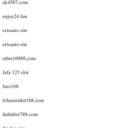
ek4567.com
enjoy24.fun
erisauto.site
erisauto.site
etbet16888.com
fafa 123 slot
faro168
fcharoenkit168.com
finfinbet789.com
fiwdee.win