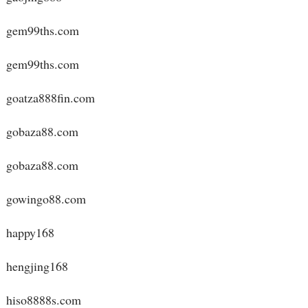
gem99ths.com
gem99ths.com
goatza888fin.com
gobaza88.com
gobaza88.com
gowingo88.com
happy168
hengjing168
hiso8888s.com