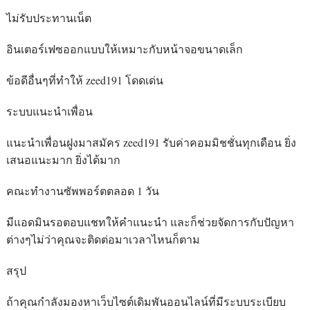
ไม่รับประทานเน็ต
อินเตอร์เฟซออกแบบให้เหมาะกับหน้าจอขนาดเล็ก
ข้อดีอื่นๆที่ทำให้ zeed191 โดดเด่น
ระบบแนะนำเพื่อน
แนะนำเพื่อนฝูงมาสมัคร zeed191 รับค่าคอมมิชชั่นทุกเดือน ยิ่ง
เสนอแนะมาก ยิ่งได้มาก
คณะทำงานซัพพอร์ตตลอด 1 วัน
มีแอดมินรอตอบแชทให้คำแนะนำ และก็ช่วยจัดการกับปัญหา
ต่างๆไม่ว่าคุณจะติดต่อมาเวลาไหนก็ตาม
สรุป
ถ้าคุณกำลังมองหาเว็บไซต์เดิมพันออนไลน์ที่มีระบบระเบียบ