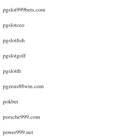
pgslot999bets.com
pgslotceo
pgslotfish
pgslotgolf
pgslotth
pgzeus88win.com
pokbet
porsche999.com
power999.net