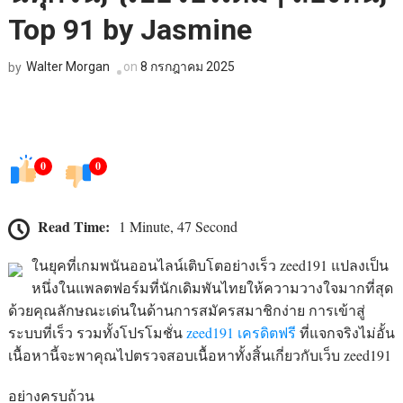
Top 91 by Jasmine
Walter Morgan
on
8 กรกฎาคม 2025
by
0
0
Read Time:
1 Minute, 47 Second
ในยุคที่เกมพนันออนไลน์เติบโตอย่างเร็ว zeed191 แปลงเป็น
หนึ่งในแพลตฟอร์มที่นักเดิมพันไทยให้ความวางใจมากที่สุด
ด้วยคุณลักษณะเด่นในด้านการสมัครสมาชิกง่าย การเข้าสู่
ระบบที่เร็ว รวมทั้งโปรโมชั่น
zeed191 เครดิตฟรี
ที่แจกจริงไม่อั้น
เนื้อหานี้จะพาคุณไปตรวจสอบเนื้อหาทั้งสิ้นเกี่ยวกับเว็บ zeed191
อย่างครบถ้วน