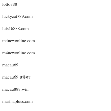
lotto888
luckycat789.com
luis16888.com
m4newonline.com
m4newonline.com
macau69
macau69 สมัคร
macau888.win
marinapluss.com