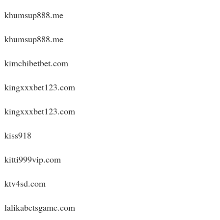
khumsup888.me
khumsup888.me
kimchibetbet.com
kingxxxbet123.com
kingxxxbet123.com
kiss918
kitti999vip.com
ktv4sd.com
lalikabetsgame.com