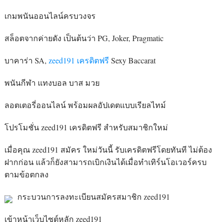
เกมพนันออนไลน์ครบวงจร
สล็อตจากค่ายดัง เป็นต้นว่า PG, Joker, Pragmatic
บาคาร่า SA,
zeed191 เครดิตฟรี
Sexy Baccarat
พนันกีฬา แทงบอล บาส มวย
ลอตเตอรี่ออนไลน์ พร้อมผลอัปเดตแบบเรียลไทม์
โปรโมชั่น zeed191 เครดิตฟรี สำหรับสมาชิกใหม่
เมื่อคุณ zeed191 สมัคร ใหม่วันนี้ รับเครดิตฟรีโดยทันที ไม่ต้อง
ฝากก่อน แล้วก็ยังสามารถเบิกเงินได้เมื่อทำเทิร์นโอเวอร์ครบ
ตามข้อตกลง
กระบวนการลงทะเบียนสมัครสมาชิก zeed191
เข้าหน้าเว็บไซต์หลัก zeed191