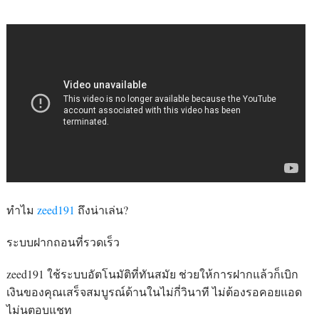
ทำไม
zeed191
ถึงน่าเล่น?
ระบบฝากถอนที่รวดเร็ว
zeed191 ใช้ระบบอัตโนมัติที่ทันสมัย ช่วยให้การฝากแล้วก็เบิก
เงินของคุณเสร็จสมบูรณ์ด้านในไม่กี่วินาที ไม่ต้องรอคอยแอด
ไม่นตอบแชท