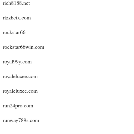
rich8188.net
rizzbetx.com
rockstar66
rockstar66win.com
royal99y.com
royaleluxee.com
royaleluxee.com
run24pro.com
runway789s.com