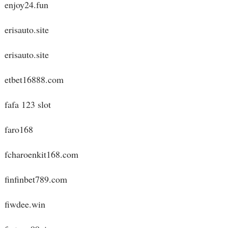
enjoy24.fun
erisauto.site
erisauto.site
etbet16888.com
fafa 123 slot
faro168
fcharoenkit168.com
finfinbet789.com
fiwdee.win