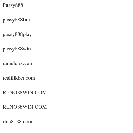
Pussy888
pussy888fun
pussy888play
pussy888win
ramclubx.com
realflikbet.com
RENO88WIN.COM
RENO88WIN.COM
rich8188.com