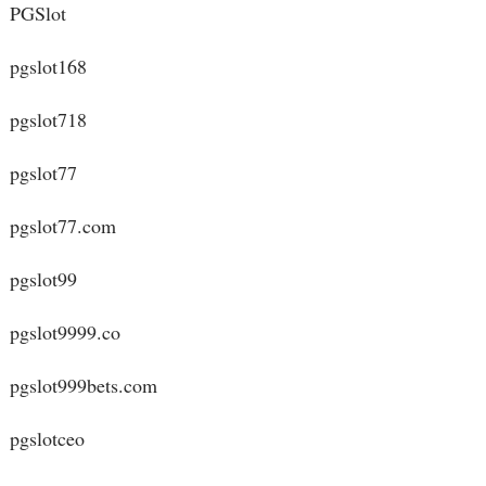
PGSlot
pgslot168
pgslot718
pgslot77
pgslot77.com
pgslot99
pgslot9999.co
pgslot999bets.com
pgslotceo