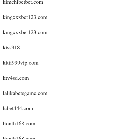
kimchibetbet.com
kingxxxbet123.com
kingxxxbet123.com
kiss918
kitti999vip.com
ktv4sd.com
lalikabetsgame.com
lcbet444.com
lionth168.com
lionth168.com