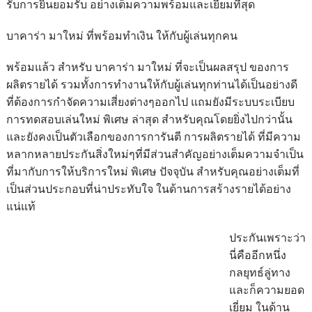
รับการยินยอมรับ อย่างเต็มความพร้อมและเยี่ยมที่สุด
บาคาร่า มาใหม่ ที่พร้อมทำเงิน ให้กับผู้เล่นทุกคน
พร้อมแล้ว สำหรับ บาคาร่า มาใหม่ ที่จะเป็นผลสรุป ของการ
ผลิตรายได้ รวมทั้งการทำงานให้กับผู้เล่นทุกท่านได้เป็นอย่างดี
ที่ต้องการกำจัดความเสี่ยงต่างๆออกไป แถมยังมีระบบระเบียบ
การทดสอบเล่นใหม่ พิเศษ ล่าสุด สำหรับคุณโดยยิ่งไปกว่านั้น
และยังคงเป็นตัวเลือกของการการันตี การผลิตรายได้ ที่มีความ
หลากหลายประกันสิ่งใหม่ๆที่มีส่วนสำคัญอย่างเต็มความจำเป็น
ที่มากับการให้บริการใหม่ พิเศษ ปัจจุบัน สำหรับคุณอย่างเต็มที่
เป็นส่วนประกอบที่น่าประทับใจ ในด้านการสร้างรายได้อย่าง
แน่แท้
ประกันเพราะว่า
นี่คืออีกหนึ่ง
กลยุทธ์ลู่ทาง
และก็ความยอด
เยี่ยม ในด้าน