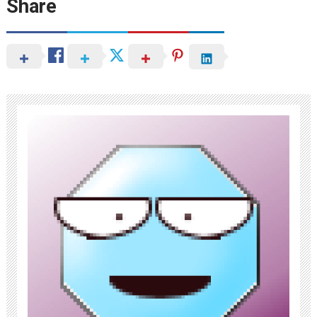
Share