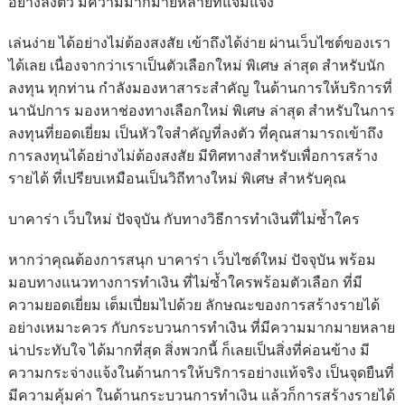
อย่างลงตัว มีความมากมายหลายที่แจ่มแจ้ง
เล่นง่าย ได้อย่างไม่ต้องสงสัย เข้าถึงได้ง่าย ผ่านเว็บไซต์ของเรา
ได้เลย เนื่องจากว่าเราเป็นตัวเลือกใหม่ พิเศษ ล่าสุด สำหรับนัก
ลงทุน ทุกท่าน กำลังมองหาสาระสำคัญ ในด้านการให้บริการที่
นานัปการ มองหาช่องทางเลือกใหม่ พิเศษ ล่าสุด สำหรับในการ
ลงทุนที่ยอดเยี่ยม เป็นหัวใจสำคัญที่ลงตัว ที่คุณสามารถเข้าถึง
การลงทุนได้อย่างไม่ต้องสงสัย มีทิศทางสำหรับเพื่อการสร้าง
รายได้ ที่เปรียบเหมือนเป็นวิถีทางใหม่ พิเศษ สำหรับคุณ
บาคาร่า เว็บใหม่ ปัจจุบัน กับทางวิธีการทำเงินที่ไม่ซ้ำใคร
หากว่าคุณต้องการสนุก บาคาร่า เว็บไซต์ใหม่ ปัจจุบัน พร้อม
มอบทางแนวทางการทำเงิน ที่ไม่ซ้ำใครพร้อมตัวเลือก ที่มี
ความยอดเยี่ยม เต็มเปี่ยมไปด้วย ลักษณะของการสร้างรายได้
อย่างเหมาะควร กับกระบวนการทำเงิน ที่มีความมากมายหลาย
น่าประทับใจ ได้มากที่สุด สิ่งพวกนี้ ก็เลยเป็นสิ่งที่ค่อนข้าง มี
ความกระจ่างแจ้งในด้านการให้บริการอย่างแท้จริง เป็นจุดยืนที่
มีความคุ้มค่า ในด้านกระบวนการทำเงิน แล้วก็การสร้างรายได้