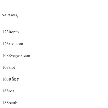
หมวดหมู่
123lionth
123xos.com
1688vegasx.com
168slot
168สล็อต
188bet
188betth