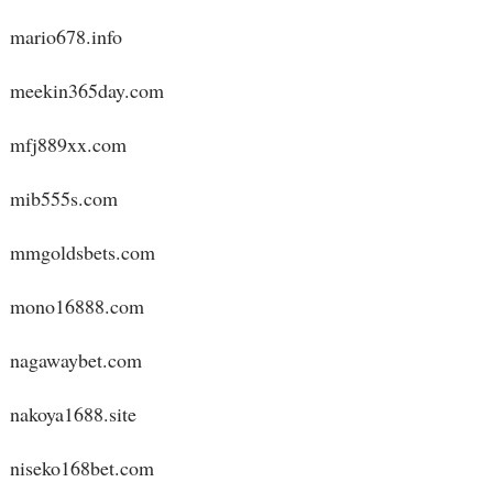
mario678.info
meekin365day.com
mfj889xx.com
mib555s.com
mmgoldsbets.com
mono16888.com
nagawaybet.com
nakoya1688.site
niseko168bet.com