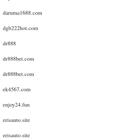
daruma1688.com
dgb222hot.com
dr888
dr888bet.com
dr888bet.com
ek4567.com
enjoy24.fun
erisauto.site
erisauto.site