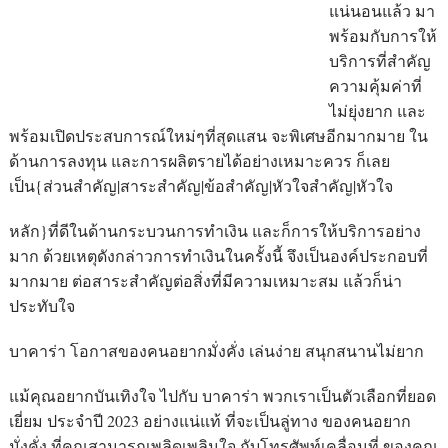
แน่นอนแล้ว มา
พร้อมกับการให้
บริการที่สำคัญ
ความคุ้มค่าที่
ไม่ยุ่งยาก และ
พร้อมเปิดประสบการณ์ใหม่ๆที่สุดแสน จะพิเศษอีกมากมาย ใน
ด้านการลงทุน และการผลิตรายได้อย่างเหมาะควร ก็เลย
เป็น{ส่วนสำคัญ|สาระสำคัญ|ข้อสำคัญ|หัวใจสำคัญ|หัวใจ
หลัก}ที่ดีในด้านกระบวนการทำเงิน และก็การให้บริการอย่าง
มาก ด้วยเหตุดังกล่าวการทำเงินในครั้งนี้ จึงเป็นองค์ประกอบที่
มากมาย ต่อสาระสำคัญต่อสิ่งที่มีความเหมาะสม แล้วก็น่า
ประทับใจ
บาคาร่า โอกาสของคนอยากมั่งคั่ง เล่นง่าย สนุกสนานไม่ยาก
แม้คุณอยากบันเทิงใจ ไปกับ บาคาร่า พวกเราเป็นตัวเลือกที่ยอด
เยี่ยม ประจำปี 2023 อย่างแน่แท้ ที่จะเป็นลู่ทาง ของคนอยาก
มั่งคั่ง ที่คุณสามารถเพลิดเพลินใจ กับโทรศัพท์เคลื่อนที่ ของคุณ