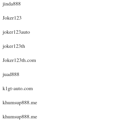
jinda888
Joker123
joker123auto
joker123th
Joker123th.com
juad888
k1gt-auto.com
khumsup888.me
khumsup888.me