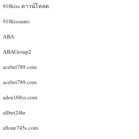
918kiss ดาวน์โหลด
918kissauto
ABA
ABAGroup2
acebet789.com
acebet789.com
aden168ss.com
allbet24hr
allone745s.com