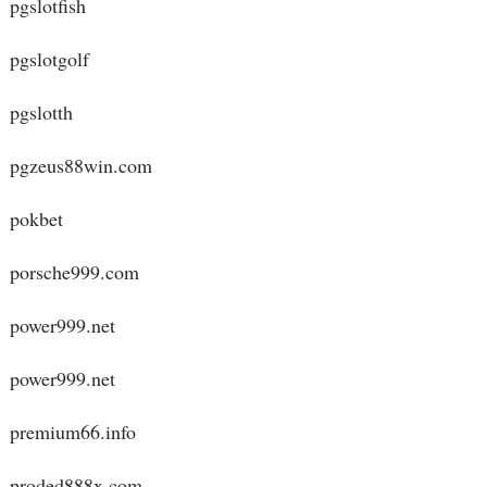
pgslotfish
pgslotgolf
pgslotth
pgzeus88win.com
pokbet
porsche999.com
power999.net
power999.net
premium66.info
proded888x.com