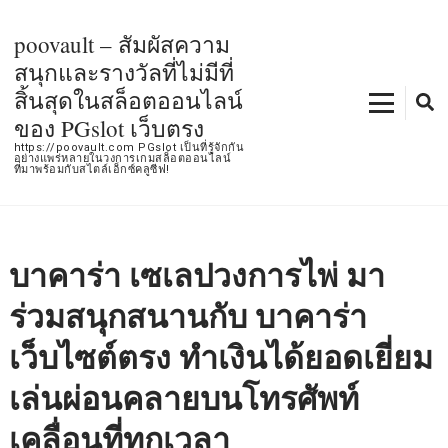
Skip
to
poovault – สัมผัสความ
content
สนุกและรางวัลที่ไม่มีที่
(Press
สิ้นสุดในสล็อตออนไลน์
Enter)
ของ PGslot เว็บตรง
https://poovault.com PGslot เป็นที่รู้จักกัน
อย่างแพร่หลายในวงการเกมสล็อตออนไลน์
ที่มาพร้อมกับสไตล์เอ็กซ์คลูซีฟ!
บาคาร่า เซเลปวงการไพ่ มา
ร่วมสนุกสนานกับ บาคาร่า
เว็บไซต์ตรง ทำเงินได้ยอดเยี่ยม
เล่นผ่อนคลายบนโทรศัพท์
เคลื่อนที่ทุกเวลา