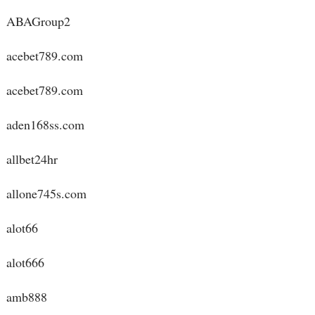
ABAGroup2
acebet789.com
acebet789.com
aden168ss.com
allbet24hr
allone745s.com
alot66
alot666
amb888