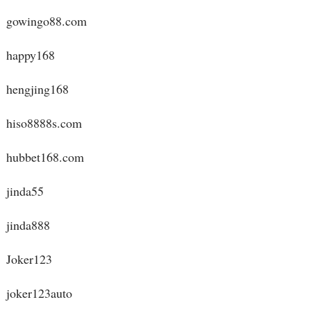
gowingo88.com
happy168
hengjing168
hiso8888s.com
hubbet168.com
jinda55
jinda888
Joker123
joker123auto