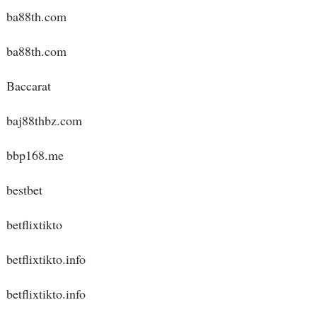
ba88th.com
ba88th.com
Baccarat
baj88thbz.com
bbp168.me
bestbet
betflixtikto
betflixtikto.info
betflixtikto.info