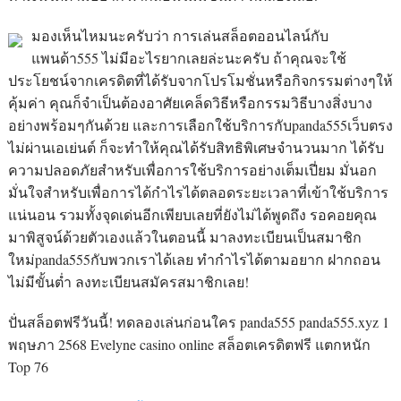
มองเห็นไหมนะครับว่า การเล่นสล็อตออนไลน์กับ
แพนด้า555 ไม่มีอะไรยากเลยล่ะนะครับ ถ้าคุณจะใช้
ประโยชน์จากเครดิตที่ได้รับจากโปรโมชั่นหรือกิจกรรมต่างๆให้
คุ้มค่า คุณก็จำเป็นต้องอาศัยเคล็ดวิธีหรือกรรมวิธีบางสิ่งบาง
อย่างพร้อมๆกันด้วย และการเลือกใช้บริการกับpanda555เว็บตรง
ไม่ผ่านเอเย่นต์ ก็จะทำให้คุณได้รับสิทธิพิเศษจำนวนมาก ได้รับ
ความปลอดภัยสำหรับเพื่อการใช้บริการอย่างเต็มเปี่ยม มั่นอก
มั่นใจสำหรับเพื่อการได้กำไรได้ตลอดระยะเวลาที่เข้าใช้บริการ
แน่นอน รวมทั้งจุดเด่นอีกเพียบเลยที่ยังไม่ได้พูดถึง รอคอยคุณ
มาพิสูจน์ด้วยตัวเองแล้วในตอนนี้ มาลงทะเบียนเป็นสมาชิก
ใหม่panda555กับพวกเราได้เลย ทำกำไรได้ตามอยาก ฝากถอน
ไม่มีขั้นต่ำ ลงทะเบียนสมัครสมาชิกเลย!
ปั่นสล็อตฟรีวันนี้! ทดลองเล่นก่อนใคร panda555 panda555.xyz 1
พฤษภา 2568 Evelyne casino online สล็อตเครดิตฟรี แตกหนัก
Top 76