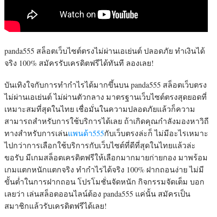
panda555 สล็อตเว็บไซต์ตรงไม่ผ่านเอเย่นต์ ปลอดภัย ทำเงินได้
จริง 100% สมัครรับเครดิตฟรีได้ทันที ลองเลย!
บันเทิงใจกับการทำกำไรได้มากขึ้นบน panda555 สล็อตเว็บตรง
ไม่ผ่านเอเย่นต์ ไม่ผ่านตัวกลาง มาตรฐานเว็บไซต์ตรงสุดยอดที่
เหมาะสมที่สุดในไทย เชื่อมั่นในความปลอดภัยแล้วก็ความ
สามารถสำหรับการใช้บริการได้เลย ถ้าเกิดคุณกำลังมองหาวิถี
ทางสำหรับการเล่น
แพนด้า555
กับเว็บตรงล่ะก็ ไม่มีอะไรเหมาะ
ไปกว่าการเลือกใช้บริการกับเว็บไซต์ที่ดีที่สุดในไทยแล้วล่ะ
ขอรับ มีเกมสล็อตเครดิตฟรีให้เลือกมากมายก่ายกอง มาพร้อม
เกมแตกหนักแตกจริง ทำกำไรได้จริง 100% ฝากถอนง่าย ไม่มี
ขั้นต่ำในการฝากถอน โปรโมชั่นจัดหนัก กิจกรรมจัดเต็ม บอก
เลยว่า เล่นสล็อตออนไลน์ต้อง panda555 แค่นั้น สมัครเป็น
สมาชิกแล้วรับเครดิตฟรีได้เลย!