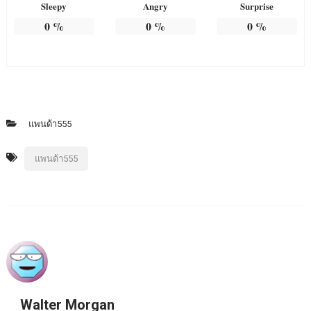
Sleepy
Angry
Surprise
0
%
0
%
0
%
แพนด้า555
แพนด้า555
Walter Morgan