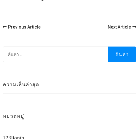
Post
Previous Article
Next Article
Navigation
ค
ส
ความเห็นล่าสุด
หมวดหมู่
123lionth