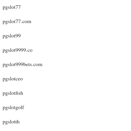
pgslot77
pgslot77.com
pgslot99
pgslot9999.co
pgslot999bets.com
pgslotceo
pgslotfish
pgslotgolf
pgslotth