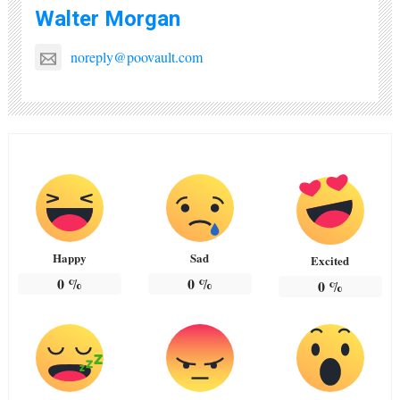
Walter Morgan
noreply@poovault.com
Happy
Sad
Excited
0
%
0
%
0
%