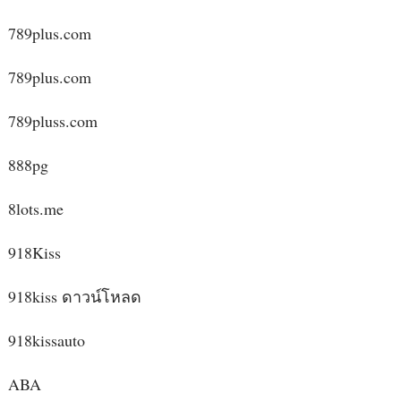
789plus.com
789plus.com
789pluss.com
888pg
8lots.me
918Kiss
918kiss ดาวน์โหลด
918kissauto
ABA