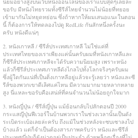
นิยมอย่างสูงบนเว็บหนังออนไลน์ของเราแบบสุดๆเลยล่ะ
ขอรับ มีหนังไทยรวมทั้งซีรีส์ไทยจำนวนไม่น้อยที่ทยอย
เข้ามากันไม่หยุดหย่อน ซึ่งถ้าหากให้ผมเสนอแนะในตอน
นี้ ก็ต้องการให้ทดลองไปดู RedLife กันสักหนึ่งครั้งนะ
ครับ หนังดีแน่ๆ
2. หนังเกาหลี / ซีรีส์ประเทศเกาหลี ไม่ใช่แค่ที่
ประเทศไทยของเราเพียงแค่นั้นครับผมที่หนังเกาหลีและ
ก็ซีรีส์ประเทศเกาหลีจะได้รับความนิยมสูง เพราะหนัง
แล้วก็ซีรีส์ประเทศเกาหลีดังไกลไปทั้งโลกจริงๆครับผม
ซึ่งผู้ใดกันแน่ที่เป็นติ่งเกาหลีอยู่แล้วจะรู้เลยว่า หนังและซี
รีส์ของพวกเขาดีเลิศแค่ไหน มีความมากมายหลากหลาย
สูง นี่แหละขอรับคือเสน่ห์ที่คนจำนวนไม่น้อยถูกใจมาก
3. หนังญี่ปุ่น / ซีรีส์ญี่ปุ่น แม้ย้อนกลับไปสักตอนปี 2000
กระแสญีปุ่นฟีเวอร์ในบ้านพวกเราในช่วงเวลานั้นเป็นดัง
ระเบิดระเบ้อเลยล่ะครับ ถึงแม้ในช่วงหลังจะซบเซาลงไป
บ้างแล้ว แต่ก็จำเป็นต้องสารภาพครับว่า หนังและซีรีส์
ประเทศญี่ปุ่นก็ยังน่าดูอยู่เป็นประจำ ด้วยพล็อตเรื่องที่ไม่