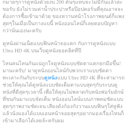
กมายๆการดูหนังด้วยงบ 200 ต้นๆแทบจะไม่มีกันแล้วล่ะ
ขอรับ ยังไม่รวมค่าน้ำประปาหรือป๊อปคอร์นที่คุณอาจจะ
ต้องการซื้อเข้ามาด้วย ของหวานหน้าโรงภาพยนต์ก็แพง
สุดๆในเมื่อเป็นกางแบนี้ หนังออนไลน์ก็เลยตอบปัญหา
กว่านั่นเองนะครับ
ดูหนังผ่านเน็ตแบบฟินหน้าจอแตก กับการดูหนังแบบ
Ultra HD 4K บนเว็บดูหนังยอดฮิตที่ปี
ไหนคนไหนกันแน่ถูกใจดูหนังแบบชัดตาแตกยกมือขึ้น!
มานะครับ! มาดูหนังออนไลน์กับพวกเราแบบชัดตา
ทะเลาะกันกับระบบ
ดูหนัง
แบบ Ultre HD 4K ที่จะสามารถ
ช่วยให้คุณได้ดูหนังแบบชัดเต็มตาแบบสุดๆกับระบบดู
หนังที่ดีสุดๆเวลานี้ เพื่อให้คุณไม่พลาดกับหนังฟอร์มยักษ์
ที่ขนกันมาแบบจัดเต็ม หนังออนไลน์แบบภาพคมชัดแบบ
สุดๆภาพงามชัดเจน เสียงดังก้องกังวานแบบฟินๆใส่หูฟัง
แล้วนั่งมองได้แบบเอนหน้าจอยสุดๆอยากมองเรื่องไหนก็
เข้ามาเลือกได้เลยจ้ะครับผม