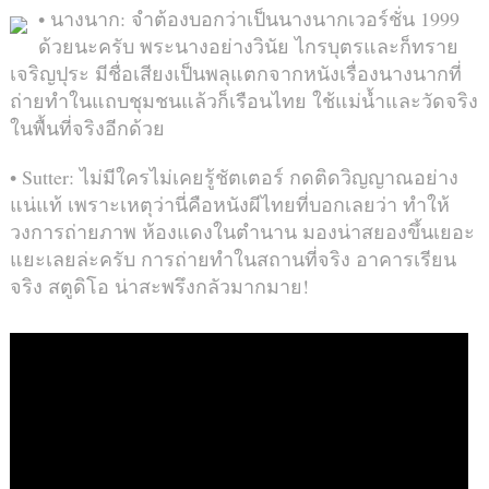
• นางนาก: จำต้องบอกว่าเป็นนางนากเวอร์ชั่น 1999
ด้วยนะครับ พระนางอย่างวินัย ไกรบุตรและก็ทราย
เจริญปุระ มีชื่อเสียงเป็นพลุแตกจากหนังเรื่องนางนากที่
ถ่ายทำในแถบชุมชนแล้วก็เรือนไทย ใช้แม่น้ำและวัดจริง
ในพื้นที่จริงอีกด้วย
• Sutter: ไม่มีใครไม่เคยรู้ชัตเตอร์ กดติดวิญญาณอย่าง
แน่แท้ เพราะเหตุว่านี่คือหนังผีไทยที่บอกเลยว่า ทำให้
วงการถ่ายภาพ ห้องแดงในตำนาน มองน่าสยองขึ้นเยอะ
แยะเลยล่ะครับ การถ่ายทำในสถานที่จริง อาคารเรียน
จริง สตูดิโอ น่าสะพรึงกลัวมากมาย!