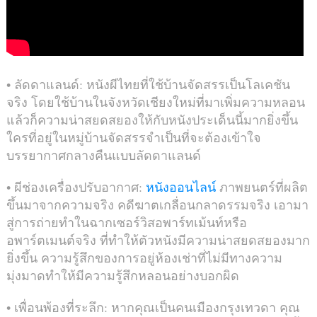
• ลัดดาแลนด์: หนังผีไทยที่ใช้บ้านจัดสรรเป็นโลเคชัน
จริง โดยใช้บ้านในจังหวัดเชียงใหม่ที่มาเพิ่มความหลอน
แล้วก็ความน่าสยดสยองให้กับหนังประเด็นนี้มากยิ่งขึ้น
ใครที่อยู่ในหมู่บ้านจัดสรรจำเป็นที่จะต้องเข้าใจ
บรรยากาศกลางคืนแบบลัดดาแลนด์
• ผีช่องเครื่องปรับอากาศ:
หนังออนไลน์
ภาพยนตร์ที่ผลิต
ขึ้นมาจากความจริง คดีฆาตเกลื่อนกลาดรรมจริง เอามา
สู่การถ่ายทำในฉากเซอร์วิสอพาร์ทเม้นท์หรือ
อพาร์ตเมนต์จริง ที่ทำให้ตัวหนังมีความน่าสยดสยองมาก
ยิ่งขึ้น ความรู้สึกของการอยู่ห้องเช่าที่ไม่มีทางความ
มุ่งมาดทำให้มีความรู้สึกหลอนอย่างบอกผิด
• เพื่อนพ้องที่ระลึก: หากคุณเป็นคนเมืองกรุงเทวดา คุณ