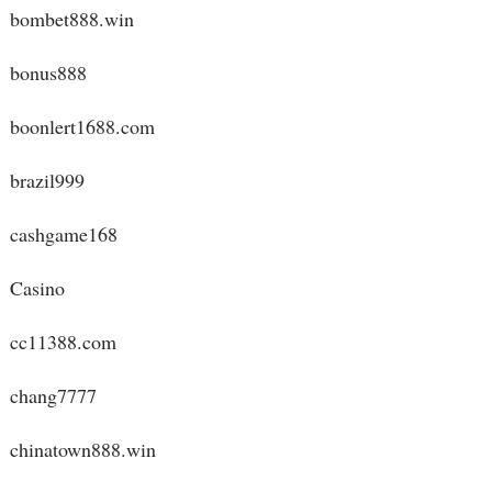
bombet888.win
bonus888
boonlert1688.com
brazil999
cashgame168
Casino
cc11388.com
chang7777
chinatown888.win