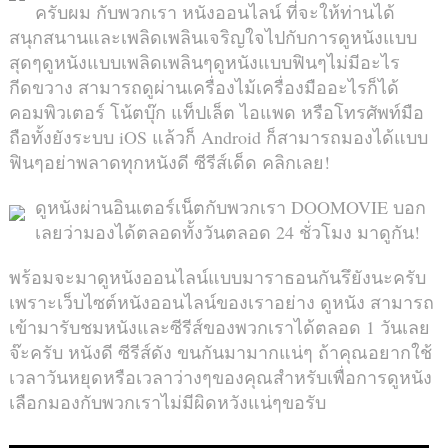
ครับผม กับพวกเรา หนังออนไลน์ ที่จะให้ท่านได้
สนุกสนานและเพลิดเพลินเจริญใจไปกับการดูหนังแบบ
สุดๆดูหนังแบบเพลิดเพลินๆดูหนังแบบฟินๆไม่มีอะไร
กีดขวาง สามารถดูผ่านเครื่องไม้เครื่องมืออะไรก็ได้
คอมพิวเตอร์ โน้ตบุ๊ก แท็ปเล็ต ไอแพด หรือโทรศัพท์มือ
ถือทั้งยังระบบ iOS แล้วก็ Android ก็สามารถมองได้แบบ
ฟินๆอย่าพลาดทุกหนังดี ซีรีส์เด็ด คลิกเลย!
ดูหนังผ่านอินเตอร์เน็ตกับพวกเรา DOOMOVIE บอก
เลยว่ามองได้ตลอดทั้งวันตลอด 24 ชั่วโมง มาดูกัน!
พร้อมจะมาดูหนังออนไลน์แบบมาราธอนกันรึยังนะครับ
เพราะเว็บไซต์หนังออนไลน์ของเราอย่าง ดูหนัง สามารถ
เข้ามารับชมหนังและซีรีส์ของพวกเราได้ตลอด 1 วันเลย
จ๊ะครับ หนังดี ซีรีส์ดัง ขนกันมามากแน่ๆ ถ้าคุณอยากใช้
เวลาวันหยุดหรือเวลาว่างๆของคุณสำหรับเพื่อการดูหนัง
เลือกมองกับพวกเราไม่มีผิดหวังแน่ๆขอรับ