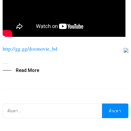
http://gg.gg/doomovie_hd
…
Read More
ค
ส