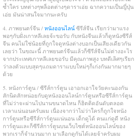
ซ้ำใคร บทต่างๆพล็อตต่างๆดาราเอ่ย ฉากความเป็นญี่ปุ่น
เอ่ย มันน่าสนใจมากนะครับ
4. ภาพยนตร์จีน /
หนังออนไลน์
ซีรีส์จีน เรียกว่ามาแรง
พอๆกับฝั่งเกาหลีเลยจ้ะขอรับ กับหนังจีนแล้วก็ดูหนังซีรีส์
จีน คนไม่ใช่น้อยที่ถูกใจดูหนังต่างบอกเป็นเสียงเดียวกัน
เลยว่า ในขณะนี้ ภาพยนตร์จีนแล้วก็ซีรีส์จีนไม่ต่างอะไร
จากประเทศเกาหลีเลยขอรับ มีคุณภาพสูง บทดีเลิศๆเรียก
ว่าลงตัวแบบสุดๆแถมดาราแบบใหม่ๆก็เก่งกันมากมายๆ
ด้วย
5. หนังการ์ตูน / ซีรีส์การ์ตูน เอาอกเอาใจวัยคะนองกัน
สักนิดสักหน่อยกับดูหนังออนไลน์การ์ตูนหรือซีรีส์การ์ตูน
ที่ไม่ว่าจะผ่านไปนานขนาดไหน ก็ฮิตติดอันดับตลอด
เวลาแน่นอนครับผม เนื่องจากว่าไม่ว่าใครก็ถูกใจหนัง
การ์ตูนหรือซีรีส์การ์ตูนแน่นอน เด็กดูได้ คนแก่ดูดี หนัง
การ์ตูนและก็ซีรีส์การ์ตูนบนเว็บไซต์หนังออนไลน์ของ
พวกเราก็จำนวนมาก มาเลือกดูกันได้เลยจ้าครับผม