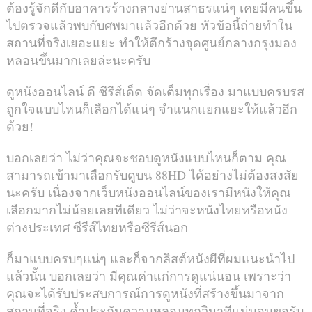
ต้องรู้จักดีกับอาคารร้างกลางย่านสาธรแน่ๆ เคยมีคนขึ้น
ไปตรวจแล้วพบกับศพมาแล้วอีกด้วย หัวข้อนี้ถ่ายทำใน
สถานที่จริงเยอะแยะ ทำให้ตึกร้างจุดศูนย์กลางกรุงมอง
หลอนขึ้นมากเลยล่ะนะครับ
ดูหนังออนไลน์ ดี ซีรีส์เด็ด จัดเต็มทุกเรื่อง มาแบบครบรส
ถูกใจแบบไหนก็เลือกได้แน่ๆ จำแนกแยกแยะให้แล้วอีก
ด้วย!
บอกเลยว่า ไม่ว่าคุณจะชอบดูหนังแบบไหนก็ตาม คุณ
สามารถเข้ามาเลือกรับดูบน 88HD ได้อย่างไม่ต้องสงสัย
นะครับ เนื่องจากเว็บหนังออนไลน์ของเรามีหนังให้คุณ
เลือกมากไม่น้อยเลยทีเดียว ไม่ว่าจะหนังไทยหรือหนัง
ต่างประเทศ ซีรีส์ไทยหรือซีรีส์นอก
ก็มาแบบครบๆแน่ๆ และก็จากลิสต์หนังผีที่ผมแนะนำไป
แล้วนั้น บอกเลยว่า มีคุณค่าแก่การดูแน่นอน เพราะว่า
คุณจะได้รับประสบการณ์การดูหนังที่สร้างขึ้นมาจาก
สถานที่จริง ค้ำประกันความหลอนทุกวินาทีแน่นอนขอรับ