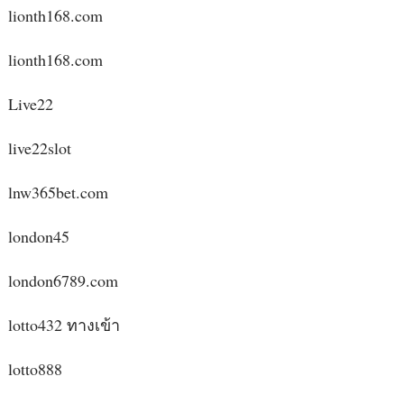
lionth168.com
lionth168.com
Live22
live22slot
lnw365bet.com
london45
london6789.com
lotto432 ทางเข้า
lotto888