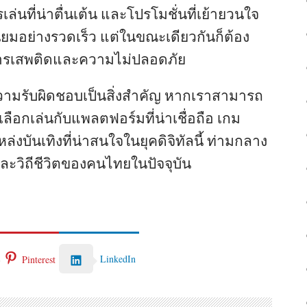
่นที่น่าตื่นเต้น และโปรโมชั่นที่เย้ายวนใจ
ี่นิยมอย่างรวดเร็ว แต่ในขณะเดียวกันก็ต้อง
การเสพติดและความไม่ปลอดภัย
ามรับผิดชอบเป็นสิ่งสำคัญ หากเราสามารถ
อกเล่นกับแพลตฟอร์มที่น่าเชื่อถือ เกม
งบันเทิงที่น่าสนใจในยุคดิจิทัลนี้ ท่ามกลาง
ะวิถีชีวิตของคนไทยในปัจจุบัน
LinkedIn
Pinterest