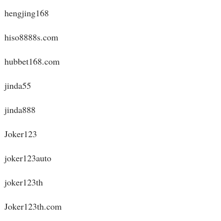
hengjing168
hiso8888s.com
hubbet168.com
jinda55
jinda888
Joker123
joker123auto
joker123th
Joker123th.com