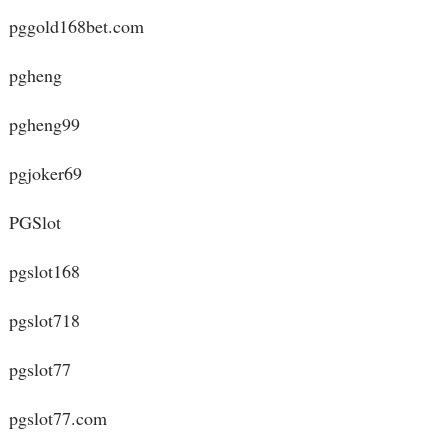
pggold168bet.com
pgheng
pgheng99
pgjoker69
PGSlot
pgslot168
pgslot718
pgslot77
pgslot77.com