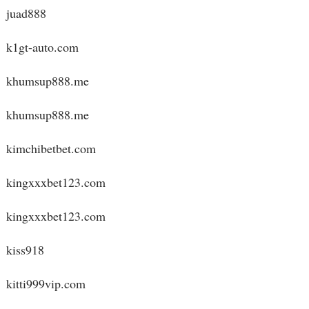
juad888
k1gt-auto.com
khumsup888.me
khumsup888.me
kimchibetbet.com
kingxxxbet123.com
kingxxxbet123.com
kiss918
kitti999vip.com