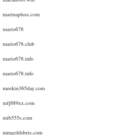
marinapluss.com
mario678
mario678.club
mario678.info
mario678.info
meekin365day.com
mfj889xx.com
mib555s.com
mmgoldsbets.com