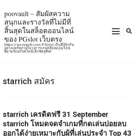
Skip
to
poovault – สัมผัสความ
content
สนุกและรางวัลที่ไม่มีที่
(Press
สิ้นสุดในสล็อตออนไลน์
Enter)
ของ PGslot เว็บตรง
https://poovault.com PGslot เป็นที่รู้จักกัน
อย่างแพร่หลายในวงการเกมสล็อตออนไลน์
ที่มาพร้อมกับสไตล์เอ็กซ์คลูซีฟ!
starrich สมัคร
starrich เครดิตฟรี 31 September
starrich โหมดจดจำเกมที่กดเล่นบ่อยลบ
ออกได้ง่ายเหมาะกับผู้ที่เล่นประจำ Top 43