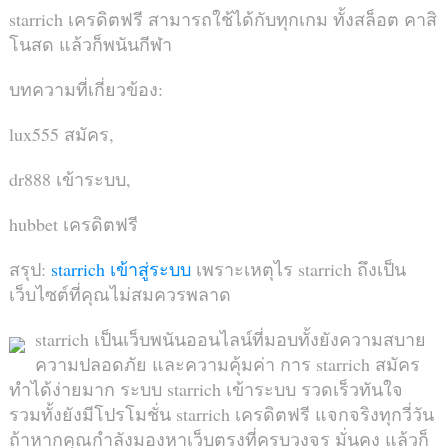
starrich เครดิตฟรี สามารถใช้ได้กับทุกเกม ทั้งสล็อต คาสิ
โนสด แล้วก็พนันกีฬา
บทความที่เกี่ยวข้อง:
lux555 สมัคร,
dr888 เข้าระบบ,
hubbet เครดิตฟรี
สรุป:
starrich เข้าสู่ระบบ
เพราะเหตุไร starrich ถึงเป็น
เว็บไซต์ที่คุณไม่สมควรพลาด
starrich เป็นเว็บพนันออนไลน์ที่มอบทั้งยังความสบาย
ความปลอดภัย และความคุ้มค่า การ starrich สมัคร
ทำได้ง่ายมาก ระบบ starrich เข้าระบบ รวดเร็วทันใจ
รวมทั้งยังมีโปรโมชั่น starrich เครดิตฟรี แจกจริงทุกวี่วัน
ถ้าหากคุณกำลังมองหาเว็บตรงที่ครบวงจร มั่นคง แล้วก็