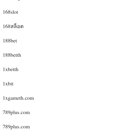
168slot
168สล็อต
188bet
188betth
1xbetth
1xbit
1xgameth.com
789plus.com
789plus.com