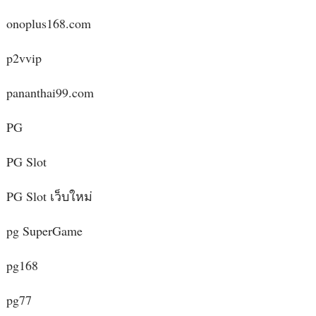
onoplus168.com
p2vvip
pananthai99.com
PG
PG Slot
PG Slot เว็บใหม่
pg SuperGame
pg168
pg77