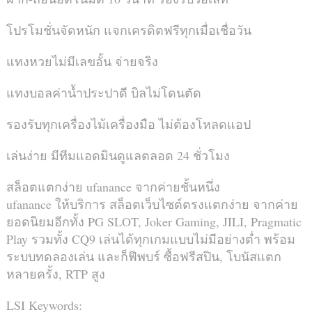
โปรโมชั่นจัดหนัก แจกเครดิตฟรีทุกเมื่อเชื่อวัน
แทงหวยไม่มีเลขอั้น จ่ายจริง
แทงบอลค่าน้ำประปาดี บิลไม่โดนตัด
รองรับทุกเครื่องไม้เครื่องมือ ไม่ต้องโหลดแอป
เล่นง่าย มีทีมแอดมินดูแลตลอด 24 ชั่วโมง
สล็อตแตกง่าย ufanance จากค่ายชั้นหนึ่ง
ufanance ให้บริการ สล็อตเว็บไซต์ตรงแตกง่าย จากค่าย
ยอดนิยมอีกทั้ง PG SLOT, Joker Gaming, JILI, Pragmatic
Play รวมทั้ง CQ9 เล่นได้ทุกเกมแบบไม่มีอย่างต่ำ พร้อม
ระบบทดลองเล่น และก็ฟีพบร์ ซื้อฟรีสปิน, โบนัสแตก
หลายครั้ง, RTP สูง
LSI Keywords: