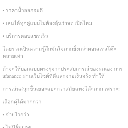
• ราคาน้ำออกจะดี
• เล่นได้ทุกคู่แบบไม่ต้องลุ้นว่าจะ เปิดไหม
• บริการตอบแชทเร็ว
โดยรวมเป็นความรู้สึกมั่นใจมากยิ่งกว่าตอนแทงโต๊ะ
หลายเท่า
ถ้าจะให้บอกแบบตรงๆจากประสบการณ์ของผมเอง การ
ufanance ผ่านเว็บไซต์ที่ดีและจ่ายเงินจริง ทำให้
การเล่นสนุกขึ้นเยอะแยะกว่าสมัยแทงโต๊ะมาก เพราะ:
เลือกคู่ได้มากกว่า
• จ่ายไวกว่า
• ไม่มีอั้นยอด