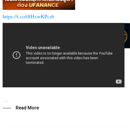
https://t.co/t8HxwKPcsb
…
Read More