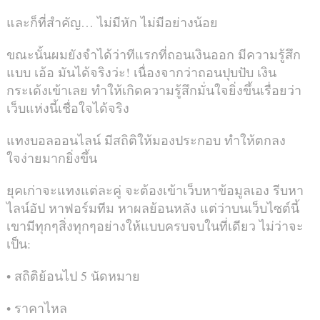
และก็ที่สำคัญ… ไม่มีหัก ไม่มีอย่างน้อย
ขณะนั้นผมยังจำได้ว่าทีแรกที่ถอนเงินออก มีความรู้สึก
แบบ เอ้อ มันได้จริงว่ะ! เนื่องจากว่าถอนปุบปับ เงิน
กระเด้งเข้าเลย ทำให้เกิดความรู้สึกมั่นใจยิ่งขึ้นเรื่อยว่า
เว็บแห่งนี้เชื่อใจได้จริง
แทงบอลออนไลน์ มีสถิติให้มองประกอบ ทำให้ตกลง
ใจง่ายมากยิ่งขึ้น
ยุคเก่าจะแทงแต่ละคู่ จะต้องเข้าเว็บหาข้อมูลเอง รีบหา
ไลน์อัป หาฟอร์มทีม หาผลย้อนหลัง แต่ว่าบนเว็บไซต์นี้
เขามีทุกๆสิ่งทุกๆอย่างให้แบบครบจบในที่เดียว ไม่ว่าจะ
เป็น:
• สถิติย้อนไป 5 นัดหมาย
• ราคาไหล