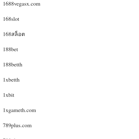
1688vegasx.com
168slot
168สล็อต
188bet
188betth
1xbetth
1xbit
1xgameth.com
789plus.com