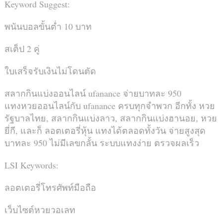
Keyword Suggest:
พนันบอลขั้นต่ำ 10 บาท
สเต็ป 2 คู่
ใบเสร็จรับเงินไม่โดนตัด
สลากกินแบ่งออนไลน์ ufanance จ่ายบาทละ 950
แทงหวยออนไลน์กับ ufanance ครบทุกจำพวก อีกทั้ง หวย
รัฐบาลไทย, สลากกินแบ่งลาว, สลากกินแบ่งฮานอย, หวย
ยี่กี, และก็ ลอตเตอรี่หุ้น แทงได้ตลอดทั้งวัน จ่ายสูงสุด
บาทละ 950 ไม่มีเลขกลั้น ระบบแทงง่าย ตรวจผลเร็ว
LSI Keywords:
ลอตเตอรี่โทรศัพท์มือถือ
เว็บไซต์หวยวอเลท