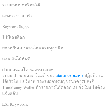
ระบบลอตเตอรี่ออโต้
แทงหวยจ่ายจริง
Keyword Suggest:
ไม่มีเลขล็อก
สลากกินแบ่งออนไลน์ครบทุกชนิด
ถอนเงินได้ทันที
ฝากถอนออโต้ รองรับวอเลท
ระบบ ฝากถอนอัตโนมัติ ของ
ufanance สมัคร
ปฏิบัติงาน
ได้เร็วใน 10 วินาที รองรับอีกทั้งบัญชีธนาคารและก็
TrueMoney Wallet ทำรายการได้ตลอด 24 ชั่วโมง ไม่ต้อง
แจ้งสลิป
LSI Keywords: