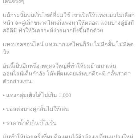
เล่นจริงๆ
แม้กระนั้นบนเว็บไซต์ที่ผมใช้ เขาเปิดให้แทงแบบไม่เลือก
หน้า จะคู่เล็กขนาดไหนก็แพงมาให้ตลอด แถมบางคู่ยังมี
สถิติมี ทำให้วิเคราะห์ง่ายมากยิ่งขึ้นอีกด้วย
แทงบอลออนไลน์ แทงมากแค่ไหนก็รับ ไม่มีกลั้น ไม่มีลด
บิล
อันนี้เป็นอีกหนึ่งเหตุผลใหญ่ที่ทำให้ผมย้ายมาเล่น
ออนไลน์เต็มกำลัง โต๊ะที่ผมเคยเล่นปกติจะมี กลั้นราคา
ตัวอย่างเช่น:
• แทงกลุ่มเต็งได้ไม่เกิน 1,000
• บอลต่อบางคู่กลั้นไม่ให้เล่น
• ราคาน้ำดีเกิน ก็ไม่รับ
มันทำให้บ่อยครั้งที่ผมคิดแผนไว้จำต้องเปลี่ยนแปลงใหม่