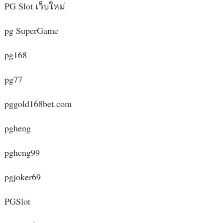
PG Slot เว็บใหม่
pg SuperGame
pg168
pg77
pggold168bet.com
pgheng
pgheng99
pgjoker69
PGSlot