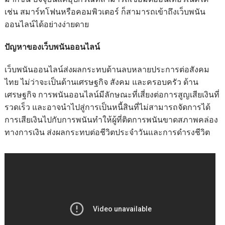
เช่น สมาร์ทโฟนหรือคอมพิวเตอร์ ก็สามารถเข้าถึงเว็บพนัน
ออนไลน์ได้อย่างง่ายดาย
ปัญหาของเว็บพนันออนไลน์
เว็บพนันออนไลน์ส่งผลกระทบด้านลบหลายประการต่อสังคม
ไทย ไม่ว่าจะเป็นด้านเศรษฐกิจ สังคม และครอบครัว ด้าน
เศรษฐกิจ การพนันออนไลน์มีลักษณะที่เสี่ยงต่อการสูญเสียเงินที่
รวดเร็ว และอาจนำไปสู่การเป็นหนี้สินที่ไม่สามารถจัดการได้
การเสียเงินไปกับการพนันทำให้ผู้ที่ติดการพนันขาดสภาพคล่อง
ทางการเงิน ส่งผลกระทบต่อชีวิตประจำวันและการดำรงชีวิต