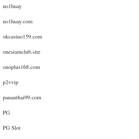
no1huay
no1huay.com
okcasino159.com
onesiamclub.site
onoplus168.com
p2vvip
pananthai99.com
PG
PG Slot