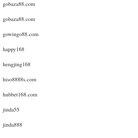
gobaza88.com
gobaza88.com
gowingo88.com
happy168
hengjing168
hiso8888s.com
hubbet168.com
jinda55
jinda888