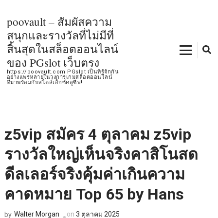
Skip
to
poovault – สัมผัสความ
content
สนุกและรางวัลที่ไม่มีที่
(Press
สิ้นสุดในสล็อตออนไลน์
Enter)
ของ PGslot เว็บตรง
https://poovault.com PGslot เป็นที่รู้จักกัน
อย่างแพร่หลายในวงการเกมสล็อตออนไลน์
ที่มาพร้อมกับสไตล์เอ็กซ์คลูซีฟ!
z5vip สมัคร 4 ตุลาคม z5vip
รางวัลใหญ่เห็นจริงคาสิโนสด
ดีลเลอร์จริงคุ้มค่าเกินความ
คาดหมาย Top 65 by Hans
Walter Morgan
on
3 ตุลาคม 2025
by