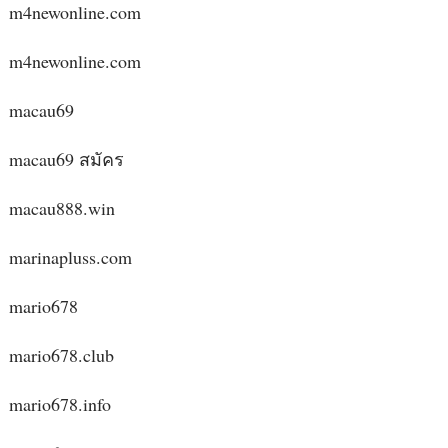
m4newonline.com
m4newonline.com
macau69
macau69 สมัคร
macau888.win
marinapluss.com
mario678
mario678.club
mario678.info