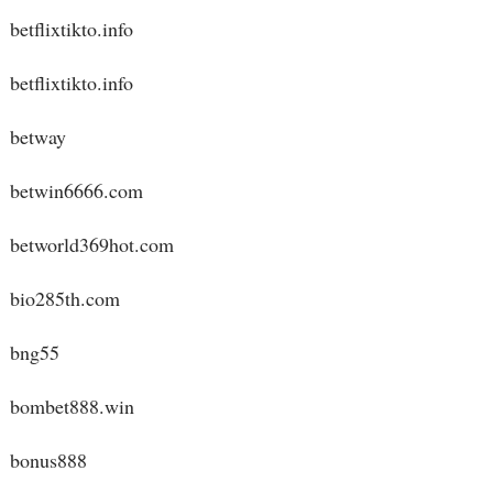
betflixtikto.info
betflixtikto.info
betway
betwin6666.com
betworld369hot.com
bio285th.com
bng55
bombet888.win
bonus888