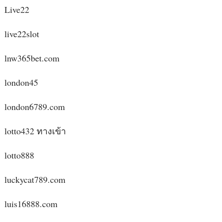
Live22
live22slot
lnw365bet.com
london45
london6789.com
lotto432 ทางเข้า
lotto888
luckycat789.com
luis16888.com