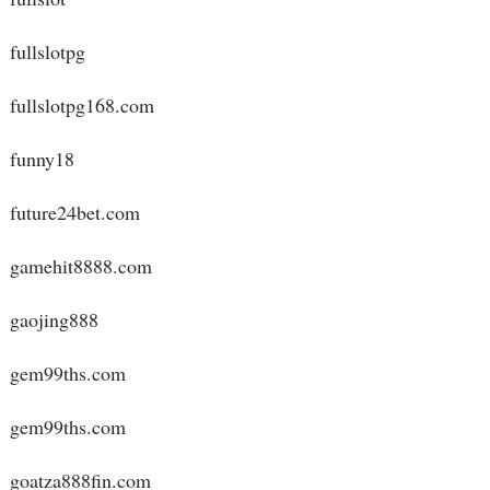
fullslotpg
fullslotpg168.com
funny18
future24bet.com
gamehit8888.com
gaojing888
gem99ths.com
gem99ths.com
goatza888fin.com