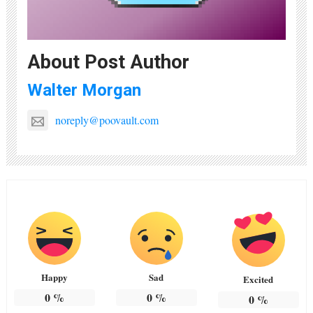
About Post Author
Walter Morgan
noreply@poovault.com
Happy
Sad
Excited
0
%
0
%
0
%