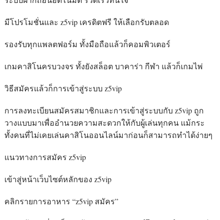
มีโปรโมชั่นและ z5vip เครดิตฟรี ให้เลือกรับตลอด
รองรับทุกแพลตฟอร์ม ทั้งมือถือแล้วก็คอมพิวเตอร์
เกมคาสิโนครบวงจร ทั้งยังสล็อต บาคาร่า กีฬา แล้วก็เกมไพ่
วิธีสมัครแล้วก็การเข้าสู่ระบบ z5vip
การลงทะเบียนสมัครสมาชิกและการเข้าสู่ระบบกับ z5vip ถูก
วางแบบมาเพื่ออำนวยความสะดวกให้กับผู้เล่นทุกคน แม้กระ
ทั้งคนที่ไม่เคยเล่นคาสิโนออนไลน์มาก่อนก็สามารถทำได้ง่ายๆ
แนวทางการสมัคร z5vip
เข้าสู่หน้าเว็บไซต์หลักของ z5vip
คลิกรายการอาหาร “z5vip สมัคร”