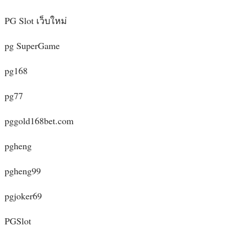
PG Slot เว็บใหม่
pg SuperGame
pg168
pg77
pggold168bet.com
pgheng
pgheng99
pgjoker69
PGSlot