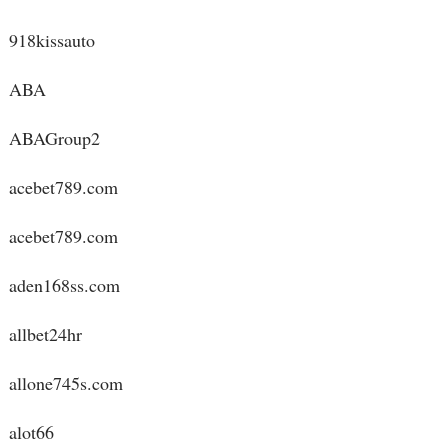
918kissauto
ABA
ABAGroup2
acebet789.com
acebet789.com
aden168ss.com
allbet24hr
allone745s.com
alot66